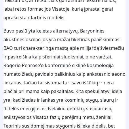
neišsamūs, ar retkarčiais gali atsirasti ekstremalios,
labai retos formacijos Visatoje, kurią įprastai gerai
aprašo standartinis modelis.
Buvo pasiūlyta keletas alternatyvų. Baryoninės
akustinės oscilacijos yra mažai tikėtinas paaiškinimas:
BAO turi charakteringą mastą apie milijardą šviesmečių
ir pasireiškia kaip sferiniai sluoksniai, o ne varžtai.
Rogerio Penrose'o konforminė ciklinė kosmologija
numato žiedų pavidalo palikinius kaip ankstesnio aeono
liekanas, tačiau tai sistema turi savo iššūkių ir nėra
plačiai priimama kaip pakaitalas. Kita spekuliatyvi idėja
yra, kad žiedas ir lankas yra kosminių stygų, siaurų ir
didelės energijos erdvėlaikio defektų, susidariusių
ankstyvosios Visatos fazių perėjimų metu, ženklai.
Teorinis susidomėjimas stygomis išlieka didelis, bet