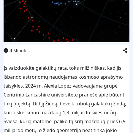
4
Minutės
Įsivaizduokite galaktikų ratą, toks milžiniškas, kad jis
išbando astronomų naudojamas kosmoso aprašymo
taisykles. 2024 m. Alexia Lopez vadovaujama grupė
Centrinio Lancashire universitete pranešė apie būtent
tokį objektą: Didįjį Žiedą, beveik tobulą galaktikų žiedą,
kurio skersmuo maždaug 1,3 milijardo šviesmečių.
Šviesa, kurią matome, paliko tą sritį maždaug prieš 6,9
milijardo metų, o žiedo geometrija neatitinka jokio