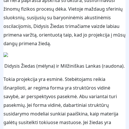
tai nėra paprasta apskrita struktūra, susiformavusi
žinomų fizikos procesų dėka. Vietoje maždaug sferinių
sluoksnių, susijusių su baryoninėmis akustinėmis
oscilacijomis, Didysis Žiedas trimačiame vaizde labiau
primena varžtą, orientuotą taip, kad jo projekcija į mūsų
dangų primena žiedą.
Didysis Žiedas (mėlyna) ir Milžiniškas Lankas (raudona).
Tokia projekcija yra esminė. Stebėtojams reikia
išnarplioti, ar regima forma yra struktūros vidinė
savybė, ar perspektyvos pasekmė. Abu variantai turi
pasekmių. Jei forma vidinė, dabartiniai struktūrų
susidarymo modeliai sunkiai paaiškina, kaip materija
galėtų susitelkti tokiuose mastuose. Jei žiedas yra