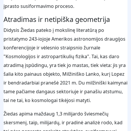
įprasto susiformavimo proceso.
Atradimas ir netipiška geometrija
Didysis Žiedas pateko į mokslinę literatūrą po
pristatymo 243-iojoje Amerikos astronomijos draugijos
konferencijoje ir vėlesnio straipsnio žurnale
"Kosmologijos ir astropartikulių fizika". Tai, kas daro
atradimą įspūdingu, yra tiek jo mastas, tiek vieta: jis yra
šalia kito painaus objekto, Milžiniško Lanko, kurį Lopez
ir bendradarbiai pranešė 2021 m. Du milžiniški kaimynai
tame pačiame dangaus sektoriuje ir panašiu atstumu,
tai ne tai, ko kosmologai tikėjosi matyti.
Žiedas apima maždaug 1,3 milijardo šviesmečių
skersmenį, taip, milijardų, ir pradinė analizė rodo, kad