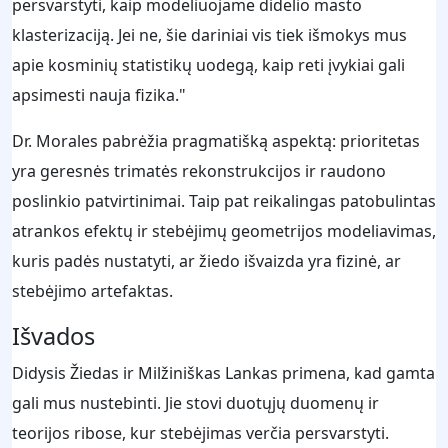
persvarstyti, kaip modeliuojame didelio masto
klasterizaciją. Jei ne, šie dariniai vis tiek išmokys mus
apie kosminių statistikų uodegą, kaip reti įvykiai gali
apsimesti nauja fizika."
Dr. Morales pabrėžia pragmatišką aspektą: prioritetas
yra geresnės trimatės rekonstrukcijos ir raudono
poslinkio patvirtinimai. Taip pat reikalingas patobulintas
atrankos efektų ir stebėjimų geometrijos modeliavimas,
kuris padės nustatyti, ar žiedo išvaizda yra fizinė, ar
stebėjimo artefaktas.
Išvados
Didysis Žiedas ir Milžiniškas Lankas primena, kad gamta
gali mus nustebinti. Jie stovi duotųjų duomenų ir
teorijos ribose, kur stebėjimas verčia persvarstyti.