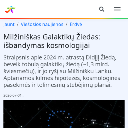
jaunt
Viešosios naujienos
Erdvė
Milžiniškas Galaktikų Žiedas:
išbandymas kosmologijai
Straipsnis apie 2024 m. atrastą Didįjį Žiedą,
beveik tobulą galaktikų žiedą (~1,3 mlrd.
šviesmečių), ir jo ryšį su Milžinišku Lanku.
Aptariamos kilmės hipotezės, kosmologinės
pasekmės ir tolimesnių stebėjimų planai.
2026-07-01
.