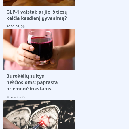
GLP-1 vaistai: ar jie iš tiesų
keičia kasdienį gyvenimą?
2026-08-06
Burokėlių sultys
nėščiosioms: paprasta
priemonė inkstams
2026-08-06