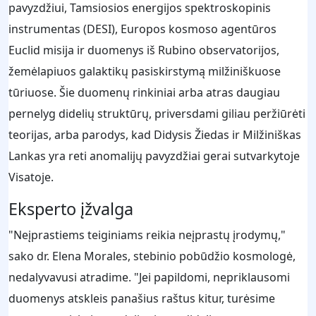
pavyzdžiui, Tamsiosios energijos spektroskopinis
instrumentas (DESI), Europos kosmoso agentūros
Euclid misija ir duomenys iš Rubino observatorijos,
žemėlapiuos galaktikų pasiskirstymą milžiniškuose
tūriuose. Šie duomenų rinkiniai arba atras daugiau
pernelyg didelių struktūrų, priversdami giliau peržiūrėti
teorijas, arba parodys, kad Didysis Žiedas ir Milžiniškas
Lankas yra reti anomalijų pavyzdžiai gerai sutvarkytoje
Visatoje.
Eksperto įžvalga
"Neįprastiems teiginiams reikia neįprastų įrodymų,"
sako dr. Elena Morales, stebinio pobūdžio kosmologė,
nedalyvavusi atradime. "Jei papildomi, nepriklausomi
duomenys atskleis panašius raštus kitur, turėsime