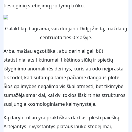
tiesioginių stebėjimų įrodymų trūko.
Galaktikų diagrama, vaizduojanti Didįjį Žiedą, maždaug
centruota ties 0 x ašyje.
Arba, mažiau egzotiškai, abu dariniai gali būti
statistiniai atsitiktinumai: tikėtinos siūlų ir spiečių
išlyginimo anomalinės derinys, kuris atrodo neįprastai
tik todėl, kad sutampa tame pačiame dangaus plote.
Šios galimybės negalima visiškai atmesti, bet tikimybė
sumažėja smarkiai, kai dvi tokios išskirtinės struktūros
susijungia kosmologiniame kaimynystėje.
Ką daryti toliau yra praktiškas darbas: plėsti paiešką.
Artėjantys ir vykstantys plataus lauko stebėjimai,