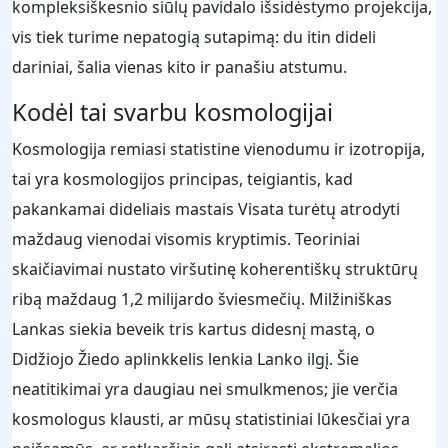
kompleksiškesnio siūlų pavidalo išsidėstymo projekcija,
vis tiek turime nepatogią sutapimą: du itin dideli
dariniai, šalia vienas kito ir panašiu atstumu.
Kodėl tai svarbu kosmologijai
Kosmologija remiasi statistine vienodumu ir izotropija,
tai yra kosmologijos principas, teigiantis, kad
pakankamai dideliais mastais Visata turėtų atrodyti
maždaug vienodai visomis kryptimis. Teoriniai
skaičiavimai nustato viršutinę koherentiškų struktūrų
ribą maždaug 1,2 milijardo šviesmečių. Milžiniškas
Lankas siekia beveik tris kartus didesnį mastą, o
Didžiojo Žiedo aplinkkelis lenkia Lanko ilgį. Šie
neatitikimai yra daugiau nei smulkmenos; jie verčia
kosmologus klausti, ar mūsų statistiniai lūkesčiai yra