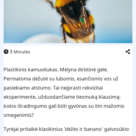
3
Minutės
Plastikinis kamuoliukas. Mėlyna dirbtinė gėlė.
Permatoma dėžutė su lubomis, esančiomis vos už
pasiekiamo atstumo. Tai neįprasti rekvizitai
eksperimente, užduodančiame tiesmuką klausimą:
kokio išradingumo gali būti gyvūnas su itin mažomis
smegenimis?
Tyrėjai pritaikė klasikinius 'dėžės ir banano' galvosūkio