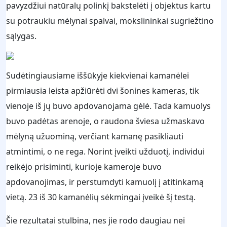
pavyzdžiui natūralų polinkį bakstelėti į objektus kartu
su potraukiu mėlynai spalvai, mokslininkai sugriežtino
sąlygas.
Sudėtingiausiame iššūkyje kiekvienai kamanėlei
pirmiausia leista apžiūrėti dvi šonines kameras, tik
vienoje iš jų buvo apdovanojama gėlė. Tada kamuolys
buvo padėtas arenoje, o raudona šviesa užmaskavo
mėlyną užuominą, verčiant kamanę pasikliauti
atmintimi, o ne rega. Norint įveikti užduotį, individui
reikėjo prisiminti, kurioje kameroje buvo
apdovanojimas, ir perstumdyti kamuolį į atitinkamą
vietą. 23 iš 30 kamanėlių sėkmingai įveikė šį testą.
Šie rezultatai stulbina, nes jie rodo daugiau nei