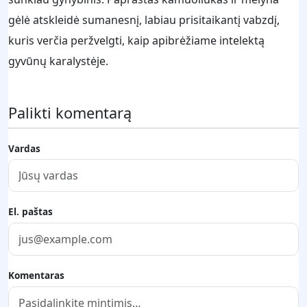
gėlė atskleidė sumanesnį, labiau prisitaikantį vabzdį,
kuris verčia peržvelgti, kaip apibrėžiame intelektą
gyvūnų karalystėje.
Palikti komentarą
Vardas
El. paštas
Komentaras