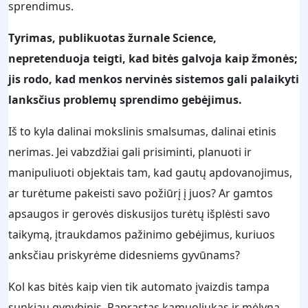
sprendimus.
Tyrimas, publikuotas žurnale Science,
nepretenduoja teigti, kad bitės galvoja kaip žmonės;
jis rodo, kad menkos nervinės sistemos gali palaikyti
lanksčius problemų sprendimo gebėjimus.
Iš to kyla dalinai mokslinis smalsumas, dalinai etinis
nerimas. Jei vabzdžiai gali prisiminti, planuoti ir
manipuliuoti objektais tam, kad gautų apdovanojimus,
ar turėtume pakeisti savo požiūrį į juos? Ar gamtos
apsaugos ir gerovės diskusijos turėtų išplėsti savo
taikymą, įtraukdamos pažinimo gebėjimus, kuriuos
anksčiau priskyrėme didesniems gyvūnams?
Kol kas bitės kaip vien tik automato įvaizdis tampa
sunkiau gynybinis. Paprastas kamuoliukas ir mėlyna