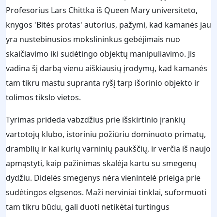
Profesorius Lars Chittka iš Queen Mary universiteto,
knygos 'Bitės protas' autorius, pažymi, kad kamanės jau
yra nustebinusios mokslininkus gebėjimais nuo
skaičiavimo iki sudėtingo objektų manipuliavimo. Jis
vadina šį darbą vienu aiškiausių įrodymų, kad kamanės
tam tikru mastu supranta ryšį tarp išorinio objekto ir
tolimos tikslo vietos.
Tyrimas prideda vabzdžius prie išskirtinio įrankių
vartotojų klubo, istoriniu požiūriu dominuoto primatų,
dramblių ir kai kurių varninių paukščių, ir verčia iš naujo
apmąstyti, kaip pažinimas skalėja kartu su smegenų
dydžiu. Didelės smegenys nėra vienintelė prieiga prie
sudėtingos elgsenos. Maži nerviniai tinklai, suformuoti
tam tikru būdu, gali duoti netikėtai turtingus