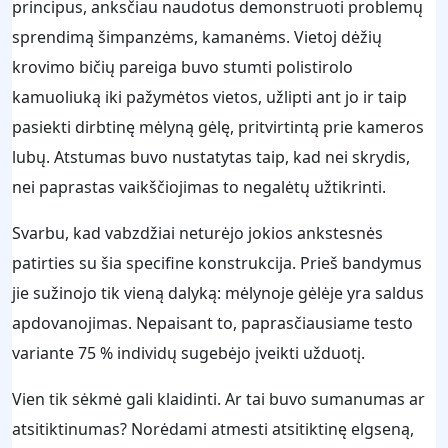
principus, anksčiau naudotus demonstruoti problemų
sprendimą šimpanzėms, kamanėms. Vietoj dėžių
krovimo bičių pareiga buvo stumti polistirolo
kamuoliuką iki pažymėtos vietos, užlipti ant jo ir taip
pasiekti dirbtinę mėlyną gėlę, pritvirtintą prie kameros
lubų. Atstumas buvo nustatytas taip, kad nei skrydis,
nei paprastas vaikščiojimas to negalėtų užtikrinti.
Svarbu, kad vabzdžiai neturėjo jokios ankstesnės
patirties su šia specifine konstrukcija. Prieš bandymus
jie sužinojo tik vieną dalyką: mėlynoje gėlėje yra saldus
apdovanojimas. Nepaisant to, paprasčiausiame testo
variante 75 % individų sugebėjo įveikti užduotį.
Vien tik sėkmė gali klaidinti. Ar tai buvo sumanumas ar
atsitiktinumas? Norėdami atmesti atsitiktinę elgseną,