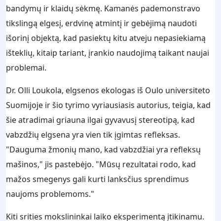
bandymų ir klaidų sėkmę. Kamanės pademonstravo
tikslingą elgesį, erdvinę atmintį ir gebėjimą naudoti
išorinį objektą, kad pasiektų kitu atveju nepasiekiamą
išteklių, kitaip tariant, įrankio naudojimą taikant naujai
problemai.
Dr. Olli Loukola, elgsenos ekologas iš Oulo universiteto
Suomijoje ir šio tyrimo vyriausiasis autorius, teigia, kad
šie atradimai griauna ilgai gyvavusį stereotipą, kad
vabzdžių elgsena yra vien tik įgimtas refleksas.
"Dauguma žmonių mano, kad vabzdžiai yra refleksų
mašinos," jis pastebėjo. "Mūsų rezultatai rodo, kad
mažos smegenys gali kurti lanksčius sprendimus
naujoms problemoms."
Kiti srities mokslininkai laiko eksperimentą įtikinamu.