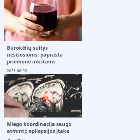
Burokėlių sultys
nėščiosioms: paprasta
priemonė inkstams
2026-08-06
Miego koordinacija saugo
atmintį: epilepsijos įtaka