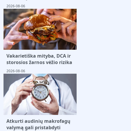
2026-08-06
Vakarietiška mityba, DCA ir
storosios žarnos vėžio rizika
2026-08-06
Atkurti audinių makrofagų
valymą gali pristabdyti