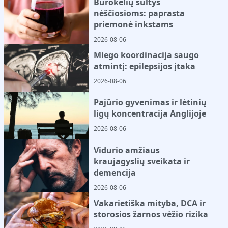
Burokėlių sultys
nėščiosioms: paprasta
priemonė inkstams
2026-08-06
Miego koordinacija saugo
atmintį: epilepsijos įtaka
2026-08-06
Pajūrio gyvenimas ir lėtinių
ligų koncentracija Anglijoje
2026-08-06
Vidurio amžiaus
kraujagyslių sveikata ir
demencija
2026-08-06
Vakarietiška mityba, DCA ir
storosios žarnos vėžio rizika