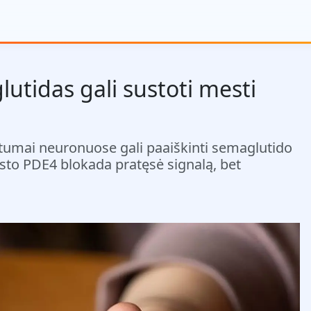
tidas gali sustoti mesti
rtumai neuronuose gali paaiškinti semaglutido
sto PDE4 blokada pratęsė signalą, bet