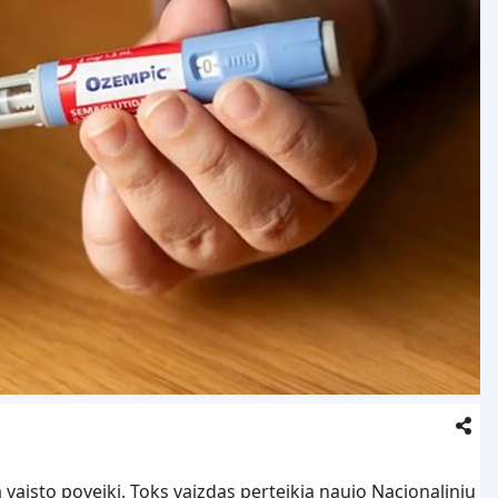
 vaisto poveikį. Toks vaizdas perteikia naujo Nacionalinių