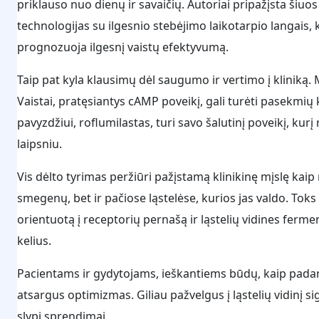
priklauso nuo dienų ir savaičių. Autoriai pripažįsta šiuo
technologijas su ilgesnio stebėjimo laikotarpio langais, ka
prognozuoja ilgesnį vaistų efektyvumą.
Taip pat kyla klausimų dėl saugumo ir vertimo į kliniką. M
Vaistai, pratęsiantys cAMP poveikį, gali turėti pasekmi
pavyzdžiui, roflumilastas, turi savo šalutinį poveikį, kur
laipsniu.
Vis dėlto tyrimas peržiūri pažįstamą klinikinę mįslę ka
smegenų, bet ir pačiose ląstelėse, kurios jas valdo. Toks
orientuotą į receptorių pernašą ir ląstelių vidines ferme
kelius.
Pacientams ir gydytojams, ieškantiems būdų, kaip padaryt
atsargus optimizmas. Giliau pažvelgus į ląstelių vidinį si
slypi sprendimai.