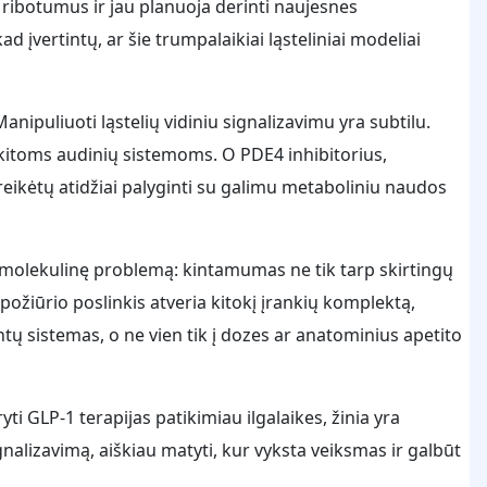
s ribotumus ir jau planuoja derinti naujesnes
d įvertintų, ar šie trumpalaikiai ląsteliniai modeliai
anipuliuoti ląstelių vidiniu signalizavimu yra subtilu.
ų kitoms audinių sistemoms. O PDE4 inhibitorius,
į reikėtų atidžiai palyginti su galimu metaboliniu naudos
ip molekulinę problemą: kintamumas ne tik tarp skirtingų
 požiūrio poslinkis atveria kitokį įrankių komplektą,
ntų sistemas, o ne vien tik į dozes ar anatominius apetito
i GLP-1 terapijas patikimiau ilgalaikes, žinia yra
gnalizavimą, aiškiau matyti, kur vyksta veiksmas ir galbūt