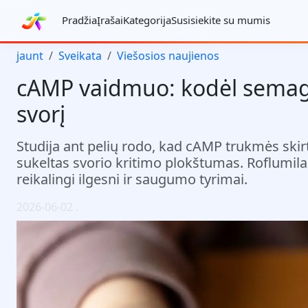
Pradžia
Įrašai
Kategorija
Susisiekite su mumis
jaunt
Sveikata
Viešosios naujienos
cAMP vaidmuo: kodėl semaglu
svorį
Studija ant pelių rodo, kad cAMP trukmės ski
sukeltas svorio kritimo plokštumas. Roflumila
reikalingi ilgesni ir saugumo tyrimai.
2026-06-02
.