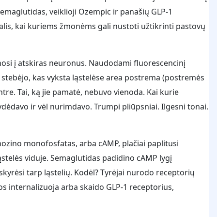
semaglutidas, veiklioji Ozempic ir panašių GLP-1
lis, kai kuriems žmonėms gali nustoti užtikrinti pastovų
osi į atskiras neuronus. Naudodami fluorescencinį
stebėjo, kas vyksta ląstelėse area postrema (postremės
re. Tai, ką jie pamatė, nebuvo vienoda. Kai kurie
ydėdavo ir vėl nurimdavo. Trumpi pliūpsniai. Ilgesni tonai.
ozino monofosfatas, arba cAMP, plačiai paplitusi
 ląstelės viduje. Semaglutidas padidino cAMP lygį
kyrėsi tarp ląstelių. Kodėl? Tyrėjai nurodo receptorių
os internalizuoja arba skaido GLP-1 receptorius,