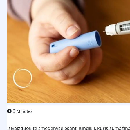
3
Minutės
Įsivaizduokite smegenyse esantį jungiklį, kuris sumažina