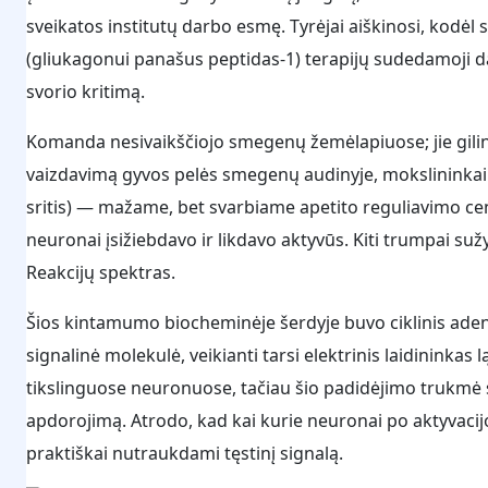
sveikatos institutų darbo esmę. Tyrėjai aiškinosi, kodėl 
(gliukagonui panašus peptidas-1) terapijų sudedamoji da
svorio kritimą.
Komanda nesivaikščiojo smegenų žemėlapiuose; jie gilin
vaizdavimą gyvos pelės smegenų audinyje, mokslininkai 
sritis) — mažame, bet svarbiame apetito reguliavimo cent
neuronai įsižiebdavo ir likdavo aktyvūs. Kiti trumpai suž
Reakcijų spektras.
Šios kintamumo biocheminėje šerdyje buvo ciklinis aden
signalinė molekulė, veikianti tarsi elektrinis laidininkas
tikslinguose neuronuose, tačiau šio padidėjimo trukmė s
apdorojimą. Atrodo, kad kai kurie neuronai po aktyvacij
praktiškai nutraukdami tęstinį signalą.