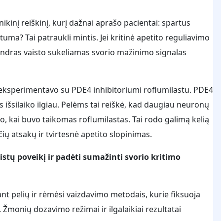
nikinį reiškinį, kurį dažnai aprašo pacientai: spartus
tuma? Tai patraukli mintis. Jei kritinė apetito reguliavimo
bendras vaisto sukeliamas svorio mažinimo signalas
a eksperimentavo su PDE4 inhibitoriumi roflumilastu. PDE4
išsilaiko ilgiau. Pelėms tai reiškė, kad daugiau neuronų
o, kai buvo taikomas roflumilastas. Tai rodo galimą kelią
ių atsakų ir tvirtesnė apetito slopinimas.
tų poveikį ir padėti sumažinti svorio kritimo
ant pelių ir rėmėsi vaizdavimo metodais, kurie fiksuoja
s. Žmonių dozavimo režimai ir ilgalaikiai rezultatai