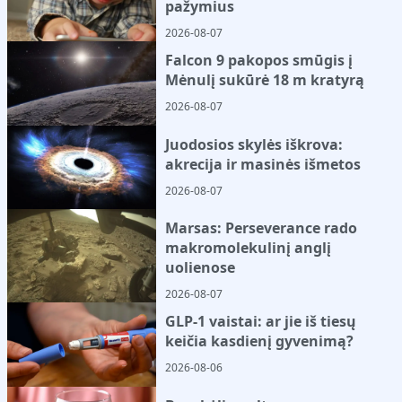
pažymius
2026-08-07
Falcon 9 pakopos smūgis į
Mėnulį sukūrė 18 m kratyrą
2026-08-07
Juodosios skylės iškrova:
akrecija ir masinės išmetos
2026-08-07
Marsas: Perseverance rado
makromolekulinį anglį
uolienose
2026-08-07
GLP-1 vaistai: ar jie iš tiesų
keičia kasdienį gyvenimą?
2026-08-06