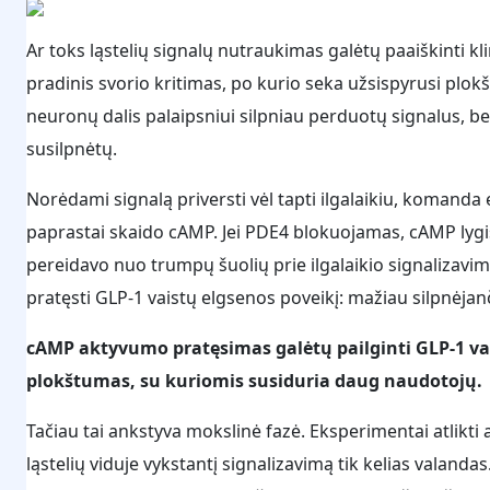
Ar toks ląstelių signalų nutraukimas galėtų paaiškinti kli
pradinis svorio kritimas, po kurio seka užsispyrusi plokš
neuronų dalis palaipsniui silpniau perduotų signalus, 
susilpnėtų.
Norėdami signalą priversti vėl tapti ilgalaikiu, komand
paprastai skaido cAMP. Jei PDE4 blokuojamas, cAMP lygis 
pereidavo nuo trumpų šuolių prie ilgalaikio signalizavim
pratęsti GLP-1 vaistų elgsenos poveikį: mažiau silpnėjanč
cAMP aktyvumo pratęsimas galėtų pailginti GLP-1 vais
plokštumas, su kuriomis susiduria daug naudotojų.
Tačiau tai ankstyva mokslinė fazė. Eksperimentai atlikti 
ląstelių viduje vykstantį signalizavimą tik kelias valanda