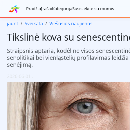
Pradžia
Įrašai
Kategorija
Susisiekite su mumis
jaunt
Sveikata
Viešosios naujienos
Tikslinė kova su senescentinė
Straipsnis aptaria, kodėl ne visos senescentinė
senolitikai bei vienląstelių profilavimas leidžia
senėjimą.
2026-06-01
.