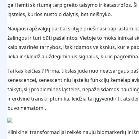
gali lemti skirtumą tarp greito taisymo ir katastrofos. Ši
ląsteles, kurios nustojo dalytis, bet neišnyko.
Naujausi apžvalgų darbai srityje priešinasi paprastam pa
žalingos ir turi būti pašalintos. Vietoje to mokslininkai si
kaip avarinės tarnybos, išskirdamos veiksnius, kurie pa
lieka ir skleidžia uždegiminius signalus, kurie pagreitina s
Tai kas keičiasi? Pirma, tikslas juda nuo neatsargaus paš
senescencei, senescentinių ląstelių funkcijų žemėlapiavi
taikytųsi į problemines ląsteles, nepažeisdamos naudingų
ir erdvinė transkriptomika, leidžia tai įgyvendinti, atskl
buvo nematomi.
Klinikinei transformacijai reikės naujų biomarkerių ir išma