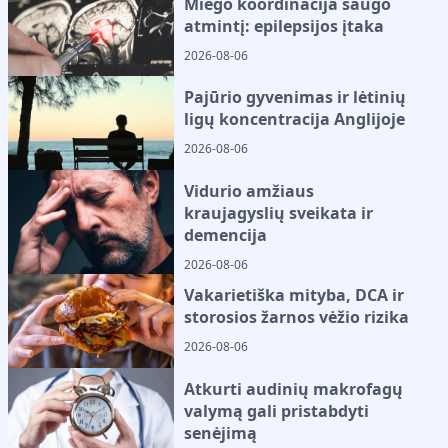
Miego koordinacija saugo
atmintį: epilepsijos įtaka
2026-08-06
Pajūrio gyvenimas ir lėtinių
ligų koncentracija Anglijoje
2026-08-06
Vidurio amžiaus
kraujagyslių sveikata ir
demencija
2026-08-06
Vakarietiška mityba, DCA ir
storosios žarnos vėžio rizika
2026-08-06
Atkurti audinių makrofagų
valymą gali pristabdyti
senėjimą