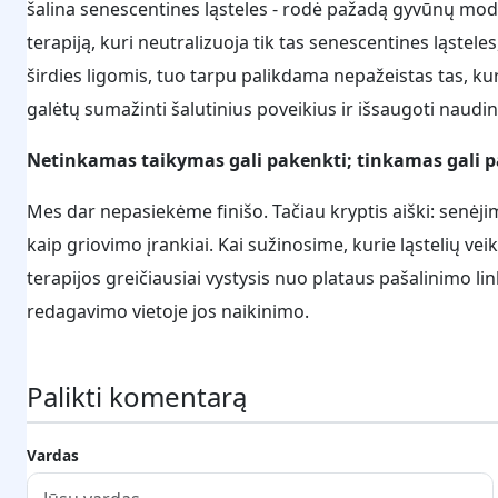
šalina senescentines ląsteles - rodė pažadą gyvūnų model
terapiją, kuri neutralizuoja tik tas senescentines ląstel
širdies ligomis, tuo tarpu palikdama nepažeistas tas, 
galėtų sumažinti šalutinius poveikius ir išsaugoti naudin
Netinkamas taikymas gali pakenkti; tinkamas gali pa
Mes dar nepasiekėme finišo. Tačiau kryptis aiški: senėjim
kaip griovimo įrankiai. Kai sužinosime, kurie ląstelių ve
terapijos greičiausiai vystysis nuo plataus pašalinimo l
redagavimo vietoje jos naikinimo.
Palikti komentarą
Vardas