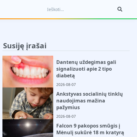
Susiję įrašai
Dantenų uždegimas gali
signalizuoti apie 2 tipo
diabetą
2026-08-07
Ankstyvas socialinių tinklų
naudojimas mažina
pažymius
2026-08-07
Falcon 9 pakopos smūgis į
Mėnulį sukūrė 18 m kratyrą