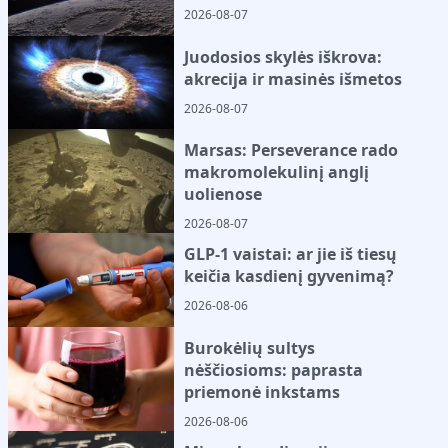
2026-08-07
Juodosios skylės iškrova:
akrecija ir masinės išmetos
2026-08-07
Marsas: Perseverance rado
makromolekulinį anglį
uolienose
2026-08-07
GLP-1 vaistai: ar jie iš tiesų
keičia kasdienį gyvenimą?
2026-08-06
Burokėlių sultys
nėščiosioms: paprasta
priemonė inkstams
2026-08-06