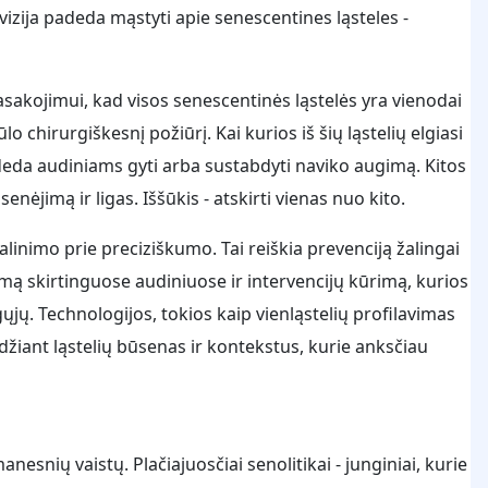
 vizija padeda mąstyti apie senescentines ląsteles -
sakojimui, kad visos senescentinės ląstelės yra vienodai
ūlo chirurgiškesnį požiūrį. Kai kurios iš šių ląstelių elgiasi
deda audiniams gyti arba sustabdyti naviko augimą. Kitos
enėjimą ir ligas. Iššūkis - atskirti vienas nuo kito.
alinimo prie preciziškumo. Tai reiškia prevenciją žalingai
mą skirtinguose audiniuose ir intervencijų kūrimą, kurios
jų. Technologijos, tokios kaip vienląstelių profilavimas
eidžiant ląstelių būsenas ir kontekstus, kurie anksčiau
nesnių vaistų. Plačiajuosčiai senolitikai - junginiai, kurie