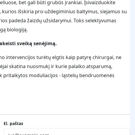
iuose, bet gali būti grubūs įrankiai. Įsivaizduokite
es, kurios išskiria pro-uždegiminius baltymus, siejamus su
kurios padeda žaizdų užsidarymui. Toks selektyvumas
gą biologiją.
keisti sveiką senėjimą.
o intervencijos turėtų elgtis kaip patyrę chirurgai, ne
ikėjai skatina nuosmukį ir kurie palaiko atsparumą,
ink pritaikytos moduliacijos - ląstelių bendruomenės
El. paštas