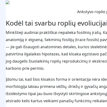
Ankstyvo roplio 
Kodėl tai svarbu roplių evoliucija
Minkštieji audiniai praktiškai nepalieka fosilinių įrašų. 
anatomiją ir elgseną. Sekminių fosilijų (trace fossils) p
— jie gali išsaugoti anatomines detales, kurios skeletin
patvirtina ilgalaikes hipotezes, kad kloaka egzistavo p
jog daugelis šiuolaikinių roplių reprodukcinių ir ekskre
karbono prie permio.
Įdomu tai, kad šios kloakos forma ir orientacija nėra id
morfologija labiau primena vėžlių, driežų ir gyvačių angas
išsidėstymo tipai jau buvo išvystyti skirtingose ankstyv
atsirado kelis kartus veikiami panašių funkcinių reikala