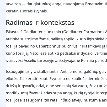
atvaizdą — daugiafunkcę angą, naudojamą išmatavimui, d
keratinizuotais žvynais.
Radimas ir kontekstas
Iškasta iš Goldlauter sluoksnio (Goldlauter Formation) V
atitinka sustojimo žymę, paliktą roplio, kurio ilgis sie
fosiliją pavadino Cabarzichnus pulchrus ir klasifikavo ją 
kūno fosiliją. Netoliese aptikti pėdsakai ir dydžio įvert
įvairavosi Asselio tarpsnyje ankstyvajame Permio perio
Išsaugojimas yra stulbinantis. Ant liemens, galūnių, g
eilutės. Tai keratinizuoti žvynai, o ne kaulinės derminės
driežų ir gyvačių odai, o ne senesnių šarvuotų žuvų a
modifikuotų žvynų žiedas supa angą, kurią tyrėjai inter
fosilijose išsaugoma itin retai ir šiuo atveju nustumia a