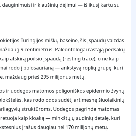
auginimuisi ir kiaušinių dėjimui — išlikusį kartu su
okietijos Turingijos miškų baseine, šis įspaudų vaizdas
kė maždaug 9 centimetrus. Paleontologai rastąją pėdsakų
kaip atskirą poilsio įspaudą (resting trace), o ne kaip
inimai rodo į bolosaurianą — ankstyvą roplių grupę, kuri
de, maždaug prieš 295 milijonus metų.
alvos ir uodegos matomos poligoniškos epidermio žvynų
 plokštelės, kas rodo odos sudėtį artimesnę šiuolaikinių
r varliagyvių struktūroms. Uodegos pagrinde matomas
pretuoja kaip kloaką — minkštųjų audinių detalę, kuri
nkstesnius įrašus daugiau nei 170 milijonų metų.