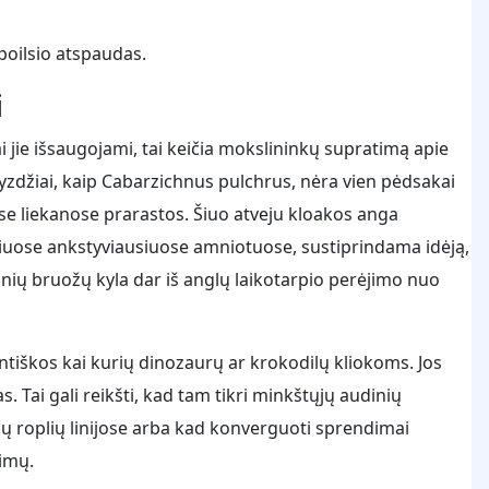
poilsio atspaudas.
i
Kai jie išsaugojami, tai keičia mokslininkų supratimą apie
avyzdžiai, kaip Cabarzichnus pulchrus, nėra vien pėdsakai
ėse liekanose prarastos. Šiuo atveju kloakos anga
ačiuose ankstyviausiuose amniotuose, sustiprindama idėją,
cinių bruožų kyla dar iš anglų laikotarpio perėjimo nuo
entiškos kai kurių dinozaurų ar krokodilų kliokoms. Jos
. Tai gali reikšti, kad tam tikri minkštųjų audinių
ųjų roplių linijose arba kad konverguoti sprendimai
vimų.