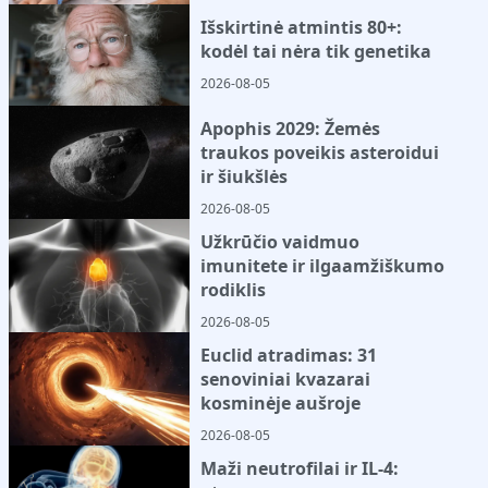
Išskirtinė atmintis 80+:
kodėl tai nėra tik genetika
2026-08-05
Apophis 2029: Žemės
traukos poveikis asteroidui
ir šiukšlės
2026-08-05
Užkrūčio vaidmuo
imunitete ir ilgaamžiškumo
rodiklis
2026-08-05
Euclid atradimas: 31
senoviniai kvazarai
kosminėje aušroje
2026-08-05
Maži neutrofilai ir IL-4: