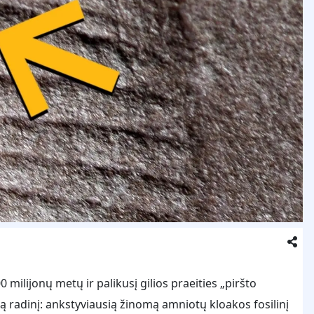
 milijonų metų ir palikusį gilios praeities „piršto
 radinį: ankstyviausią žinomą amniotų kloakos fosilinį