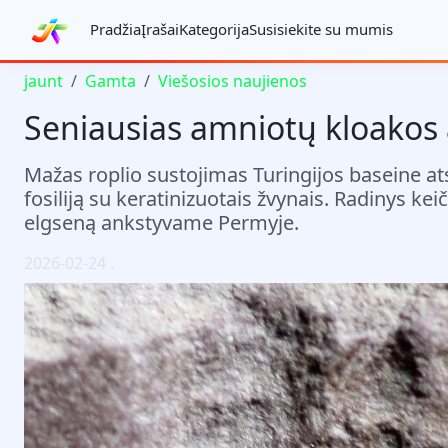
Pradžia
Įrašai
Kategorija
Susisiekite su mumis
jaunt
Gamta
Viešosios naujienos
Seniausias amniotų kloakos 
Mažas roplio sustojimas Turingijos baseine a
fosiliją su keratinizuotais žvynais. Radinys ke
elgseną ankstyvame Permyje.
2026-02-24
.