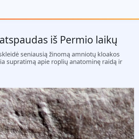
atspaudas iš Permio laikų
tskleidė seniausią žinomą amniotų kloakos
ičia supratimą apie roplių anatominę raidą ir