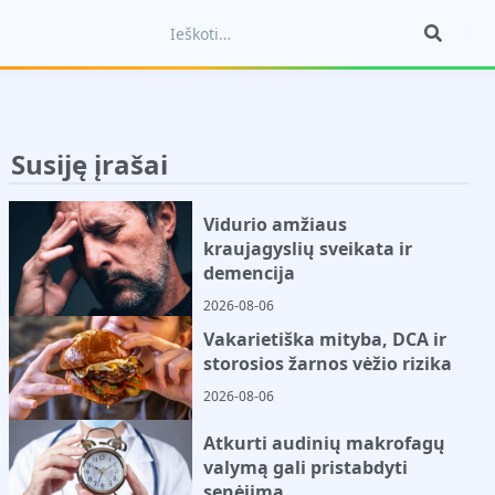
Susiję įrašai
Vidurio amžiaus
kraujagyslių sveikata ir
demencija
2026-08-06
Vakarietiška mityba, DCA ir
storosios žarnos vėžio rizika
2026-08-06
Atkurti audinių makrofagų
valymą gali pristabdyti
senėjimą