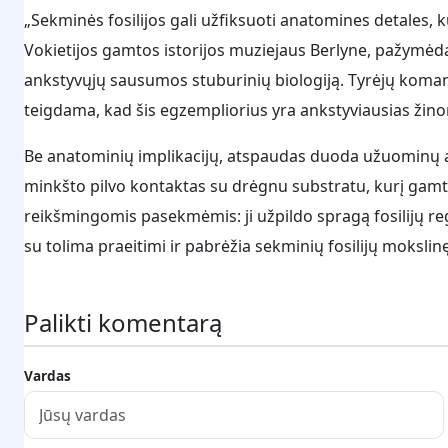
„Sekminės fosilijos gali užfiksuoti anatomines detales, k
Vokietijos gamtos istorijos muziejaus Berlyne, pažymėda
ankstyvųjų sausumos stuburinių biologiją. Tyrėjų koman
teigdama, kad šis egzempliorius yra ankstyviausias žino
Be anatominių implikacijų, atspaudas duoda užuominų a
minkšto pilvo kontaktas su drėgnu substratu, kurį gamta
reikšmingomis pasekmėmis: ji užpildo spragą fosilijų re
su tolima praeitimi ir pabrėžia sekminių fosilijų mokslin
Palikti komentarą
Vardas