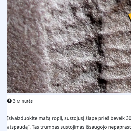
3
Minutės
Įsivaizduokite mažą roplį, sustojusį šlape prieš beveik 300
atspaudą“. Tas trumpas sustojimas išsaugojo nepaprastą