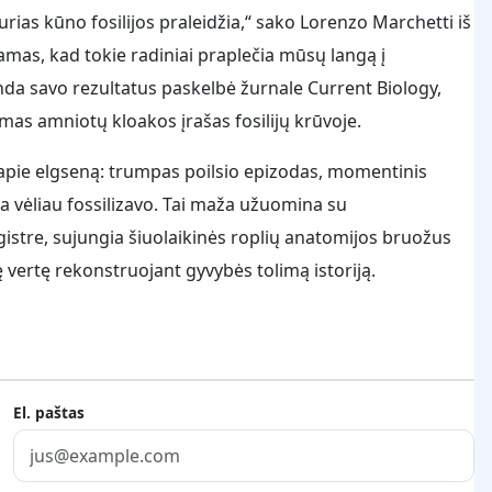
urias kūno fosilijos praleidžia,“ sako Lorenzo Marchetti iš
mas, kad tokie radiniai praplečia mūsų langą į
da savo rezultatus paskelbė žurnale Current Biology,
mas amniotų kloakos įrašas fosilijų krūvoje.
pie elgseną: trumpas poilsio epizodas, momentinis
 vėliau fossilizavo. Tai maža užuomina su
gistre, sujungia šiuolaikinės roplių anatomijos bruožus
ę vertę rekonstruojant gyvybės tolimą istoriją.
El. paštas