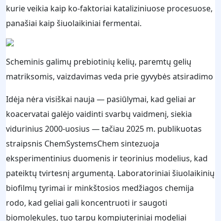
kurie veikia kaip ko-faktoriai kataliziniuose procesuose,
panašiai kaip šiuolaikiniai fermentai.
Scheminis galimų prebiotinių kelių, paremtų gelių
matriksomis, vaizdavimas veda prie gyvybės atsiradimo
Idėja nėra visiškai nauja — pasiūlymai, kad geliai ar
koacervatai galėjo vaidinti svarbų vaidmenį, siekia
vidurinius 2000-uosius — tačiau 2025 m. publikuotas
straipsnis ChemSystemsChem sintezuoja
eksperimentinius duomenis ir teorinius modelius, kad
pateiktų tvirtesnį argumentą. Laboratoriniai šiuolaikinių
biofilmų tyrimai ir minkštosios medžiagos chemija
rodo, kad geliai gali koncentruoti ir saugoti
biomolekules, tuo tarpu kompiuteriniai modeliai