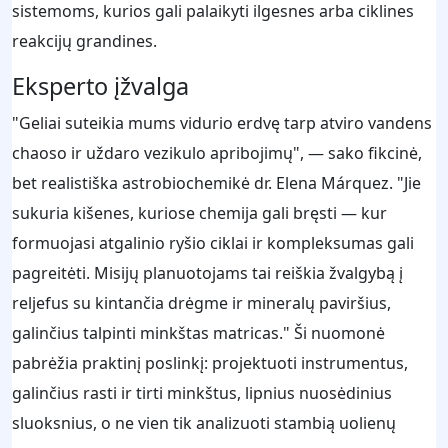
sistemoms, kurios gali palaikyti ilgesnes arba ciklines
reakcijų grandines.
Eksperto įžvalga
"Geliai suteikia mums vidurio erdvę tarp atviro vandens
chaoso ir uždaro vezikulo apribojimų", — sako fikcinė,
bet realistiška astrobiochemikė dr. Elena Márquez. "Jie
sukuria kišenes, kuriose chemija gali bręsti — kur
formuojasi atgalinio ryšio ciklai ir kompleksumas gali
pagreitėti. Misijų planuotojams tai reiškia žvalgybą į
reljefus su kintančia drėgme ir mineralų paviršius,
galinčius talpinti minkštas matricas." Ši nuomonė
pabrėžia praktinį poslinkį: projektuoti instrumentus,
galinčius rasti ir tirti minkštus, lipnius nuosėdinius
sluoksnius, o ne vien tik analizuoti stambią uolienų