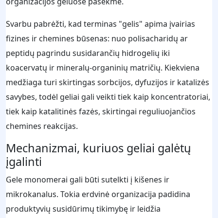
organizacijos geluose pasekmė.
Svarbu pabrėžti, kad terminas "gelis" apima įvairias
fizines ir chemines būsenas: nuo polisacharidų ar
peptidų pagrindu susidarančių hidrogelių iki
koacervatų ir mineralų-organinių matričių. Kiekviena
medžiaga turi skirtingas sorbcijos, dyfuzijos ir katalizės
savybes, todėl geliai gali veikti tiek kaip koncentratoriai,
tiek kaip katalitinės fazės, skirtingai reguliuojančios
chemines reakcijas.
Mechanizmai, kuriuos geliai galėtų
įgalinti
Gele monomerai gali būti sutelkti į kišenes ir
mikrokanalus. Tokia erdvinė organizacija padidina
produktyvių susidūrimų tikimybę ir leidžia