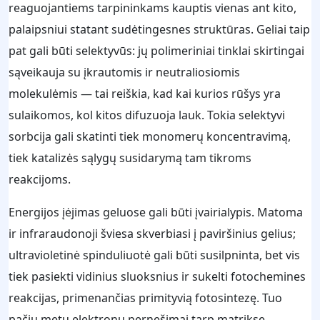
reaguojantiems tarpininkams kauptis vienas ant kito,
palaipsniui statant sudėtingesnes struktūras. Geliai taip
pat gali būti selektyvūs: jų polimeriniai tinklai skirtingai
sąveikauja su įkrautomis ir neutraliosiomis
molekulėmis — tai reiškia, kad kai kurios rūšys yra
sulaikomos, kol kitos difuzuoja lauk. Tokia selektyvi
sorbcija gali skatinti tiek monomerų koncentravimą,
tiek katalizės sąlygų susidarymą tam tikroms
reakcijoms.
Energijos įėjimas geluose gali būti įvairialypis. Matoma
ir infraraudonoji šviesa skverbiasi į paviršinius gelius;
ultravioletinė spinduliuotė gali būti susilpninta, bet vis
tiek pasiekti vidinius sluoksnius ir sukelti fotochemines
reakcijas, primenančias primityvią fotosintezę. Tuo
pačiu metu elektronų pernešimai tarp matrikse