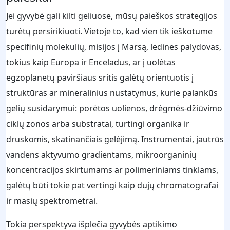
Jei gyvybė gali kilti geliuose, mūsų paieškos strategijos
turėtų persirikiuoti. Vietoje to, kad vien tik ieškotume
specifinių molekulių, misijos į Marsą, ledines palydovas,
tokius kaip Europa ir Enceladus, ar į uolėtas
egzoplanetų paviršiaus sritis galėtų orientuotis į
struktūras ar mineralinius nustatymus, kurie palankūs
gelių susidarymui: porėtos uolienos, drėgmės-džiūvimo
ciklų zonos arba substratai, turtingi organika ir
druskomis, skatinančiais gelėjimą. Instrumentai, jautrūs
vandens aktyvumo gradientams, mikroorganinių
koncentracijos skirtumams ar polimeriniams tinklams,
galėtų būti tokie pat vertingi kaip dujų chromatografai
ir masių spektrometrai.
Tokia perspektyva išplečia gyvybės aptikimo