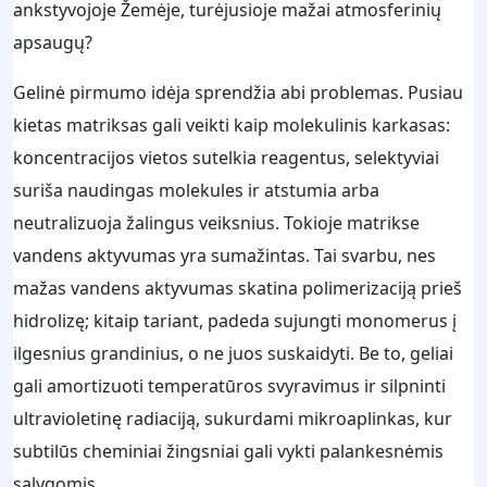
ankstyvojoje Žemėje, turėjusioje mažai atmosferinių
apsaugų?
Gelinė pirmumo idėja sprendžia abi problemas. Pusiau
kietas matriksas gali veikti kaip molekulinis karkasas:
koncentracijos vietos sutelkia reagentus, selektyviai
suriša naudingas molekules ir atstumia arba
neutralizuoja žalingus veiksnius. Tokioje matrikse
vandens aktyvumas yra sumažintas. Tai svarbu, nes
mažas vandens aktyvumas skatina polimerizaciją prieš
hidrolizę; kitaip tariant, padeda sujungti monomerus į
ilgesnius grandinius, o ne juos suskaidyti. Be to, geliai
gali amortizuoti temperatūros svyravimus ir silpninti
ultravioletinę radiaciją, sukurdami mikroaplinkas, kur
subtilūs cheminiai žingsniai gali vykti palankesnėmis
sąlygomis.