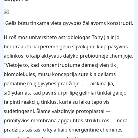
Gelis būtų tinkama vieta gyvybės žaliavoms konstruoti.
Hirošimos universiteto astrobiologas Tony Jia ir jo
bendraautoriai perėmė gelio sąvoką ne kaip pasyvios
aplinkos, o kaip aktyvaus dalyko prebiotinėje chemijoje.
"Vietoje to, kad koncentruotume dėmesį vien tik į
biomolekules, mūsų koncepcija suteikia geliams
pamatinę rolę gyvybės pradžioje", — aiškina Jia,
siūlydamas, kad paviršiui prilipę geliniai tinklai galėjo
talpinti reakcijų tinklus, kurie su laiku tapo vis
sudėtingesni. Šiame vaizdinyje protoplastai —
primityvios membrana apgaubtos struktūros — nėra
pradžios taškas, o kyla kaip emergentinė cheminės