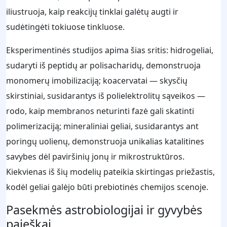
iliustruoja, kaip reakcijų tinklai galėtų augti ir
sudėtingėti tokiuose tinkluose.
Eksperimentinės studijos apima šias sritis: hidrogeliai,
sudaryti iš peptidų ar polisacharidų, demonstruoja
monomerų imobilizaciją; koacervatai — skysčių
skirstiniai, susidarantys iš polielektrolitų sąveikos —
rodo, kaip membranos neturinti fazė gali skatinti
polimerizaciją; mineraliniai geliai, susidarantys ant
poringų uolienų, demonstruoja unikalias katalitines
savybes dėl paviršinių jonų ir mikrostruktūros.
Kiekvienas iš šių modelių pateikia skirtingas priežastis,
kodėl geliai galėjo būti prebiotinės chemijos scenoje.
Pasekmės astrobiologijai ir gyvybės
paieškai