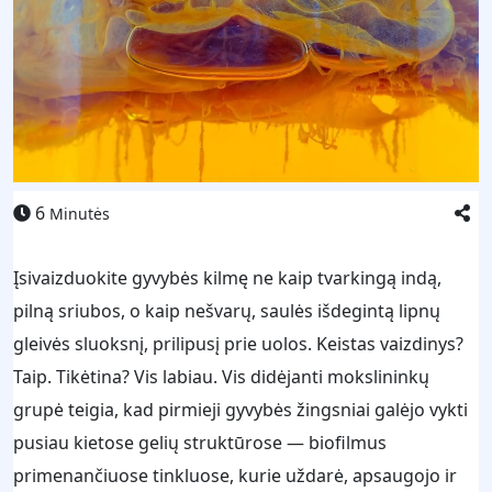
6
Minutės
Įsivaizduokite gyvybės kilmę ne kaip tvarkingą indą,
pilną sriubos, o kaip nešvarų, saulės išdegintą lipnų
gleivės sluoksnį, prilipusį prie uolos. Keistas vaizdinys?
Taip. Tikėtina? Vis labiau. Vis didėjanti mokslininkų
grupė teigia, kad pirmieji gyvybės žingsniai galėjo vykti
pusiau kietose gelių struktūrose — biofilmus
primenančiuose tinkluose, kurie uždarė, apsaugojo ir