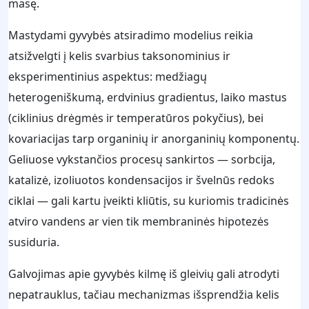
masę.
Mastydami gyvybės atsiradimo modelius reikia
atsižvelgti į kelis svarbius taksonominius ir
eksperimentinius aspektus: medžiagų
heterogeniškumą, erdvinius gradientus, laiko mastus
(ciklinius drėgmės ir temperatūros pokyčius), bei
kovariacijas tarp organinių ir anorganinių komponentų.
Geliuose vykstančios procesų sankirtos — sorbcija,
katalizė, izoliuotos kondensacijos ir švelnūs redoks
ciklai — gali kartu įveikti kliūtis, su kuriomis tradicinės
atviro vandens ar vien tik membraninės hipotezės
susiduria.
Galvojimas apie gyvybės kilmę iš gleivių gali atrodyti
nepatrauklus, tačiau mechanizmas išsprendžia kelis