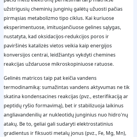
užstrigusių cheminių junginių galėtų užuosti pačias
pirmąsias metabolizmo tipo ciklus. Kai kuriuose
eksperimentuose, imituojančiuose gelines sąlygas,
nustatyta, kad oksidacijos-redukcijos poros ir
paviršinės katalizės vietos veikia kaip energijos
konversijos centrai, leidžiantys vykdyti chemines
reakcijas uždaruose mikroskopiniuose ratuose.
Gelinės matricos taip pat keičia vandens
termodinamiką: sumažintas vandens aktyvumas ne tik
skatina kondensacines reakcijas (pvz., esterifikaciją ar
peptidų ryšio formavimą), bet ir stabilizuoja laikinus
angliavandenilių ar nukleotidų junginius nuo hidro'nų
atakų. Be to, geliai gali sudaryti elektrostatinius
gradientus ir fiksuoti metalų jonus (pvz., Fe, Mg, Mn),