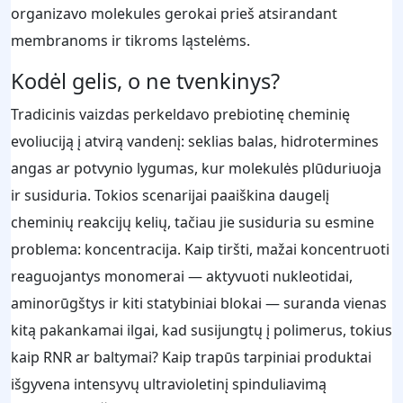
organizavo molekules gerokai prieš atsirandant
membranoms ir tikroms ląstelėms.
Kodėl gelis, o ne tvenkinys?
Tradicinis vaizdas perkeldavo prebiotinę cheminię
evoliuciją į atvirą vandenį: seklias balas, hidrotermines
angas ar potvynio lygumas, kur molekulės plūduriuoja
ir susiduria. Tokios scenarijai paaiškina daugelį
cheminių reakcijų kelių, tačiau jie susiduria su esmine
problema: koncentracija. Kaip tiršti, mažai koncentruoti
reaguojantys monomerai — aktyvuoti nukleotidai,
aminorūgštys ir kiti statybiniai blokai — suranda vienas
kitą pakankamai ilgai, kad susijungtų į polimerus, tokius
kaip RNR ar baltymai? Kaip trapūs tarpiniai produktai
išgyvena intensyvų ultravioletinį spinduliavimą