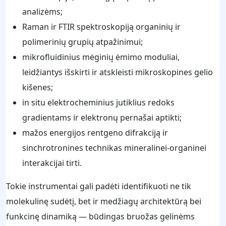
analizėms;
Raman ir FTIR spektroskopiją organinių ir
polimerinių grupių atpažinimui;
mikrofluidinius mėginių ėmimo moduliai,
leidžiantys išskirti ir atskleisti mikroskopines gelio
kišenes;
in situ elektrocheminius jutiklius redoks
gradientams ir elektronų pernašai aptikti;
mažos energijos rentgeno difrakciją ir
sinchrotronines technikas mineralinei-organinei
interakcijai tirti.
Tokie instrumentai gali padėti identifikuoti ne tik
molekulinę sudėtį, bet ir medžiagų architektūrą bei
funkcinę dinamiką — būdingas bruožas gelinėms