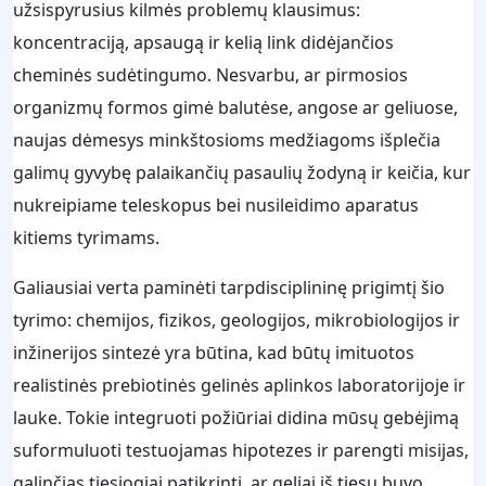
užsispyrusius kilmės problemų klausimus:
koncentraciją, apsaugą ir kelią link didėjančios
cheminės sudėtingumo. Nesvarbu, ar pirmosios
organizmų formos gimė balutėse, angose ar geliuose,
naujas dėmesys minkštosioms medžiagoms išplečia
galimų gyvybę palaikančių pasaulių žodyną ir keičia, kur
nukreipiame teleskopus bei nusileidimo aparatus
kitiems tyrimams.
Galiausiai verta paminėti tarpdisciplininę prigimtį šio
tyrimo: chemijos, fizikos, geologijos, mikrobiologijos ir
inžinerijos sintezė yra būtina, kad būtų imituotos
realistinės prebiotinės gelinės aplinkos laboratorijoje ir
lauke. Tokie integruoti požiūriai didina mūsų gebėjimą
suformuluoti testuojamas hipotezes ir parengti misijas,
galinčias tiesiogiai patikrinti, ar geliai iš tiesų buvo