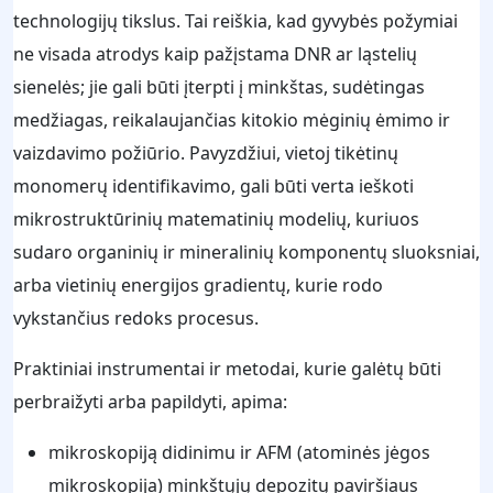
technologijų tikslus. Tai reiškia, kad gyvybės požymiai
ne visada atrodys kaip pažįstama DNR ar ląstelių
sienelės; jie gali būti įterpti į minkštas, sudėtingas
medžiagas, reikalaujančias kitokio mėginių ėmimo ir
vaizdavimo požiūrio. Pavyzdžiui, vietoj tikėtinų
monomerų identifikavimo, gali būti verta ieškoti
mikrostruktūrinių matematinių modelių, kuriuos
sudaro organinių ir mineralinių komponentų sluoksniai,
arba vietinių energijos gradientų, kurie rodo
vykstančius redoks procesus.
Praktiniai instrumentai ir metodai, kurie galėtų būti
perbraižyti arba papildyti, apima:
mikroskopiją didinimu ir AFM (atominės jėgos
mikroskopija) minkštųjų depozitų paviršiaus