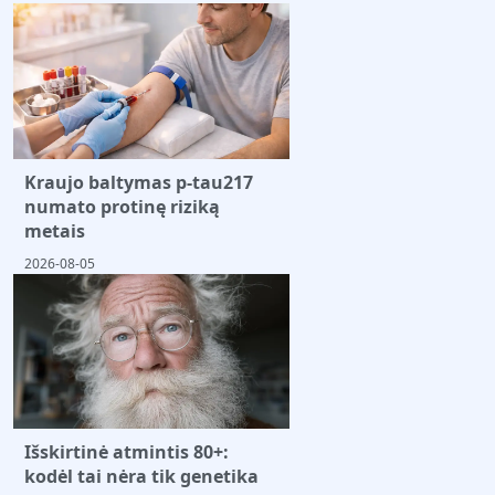
Kraujo baltymas p-tau217
numato protinę riziką
metais
2026-08-05
Išskirtinė atmintis 80+:
kodėl tai nėra tik genetika