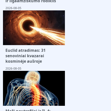
ir ilgaamžiškumo rodiklis
2026-08-05
Euclid atradimas: 31
senoviniai kvazarai
kosminėje aušroje
2026-08-05
Maži neutrofilai ir IL-4: