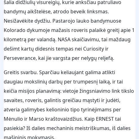
šalia didžiulių visureigių, kurie anksčiau patruliavo
bandymų aikštelėse, atrodo beveik linksmas.
Nesižavėkite dydžiu. Pastarojo lauko bandymuose
Kolorado dykumoje mažasis roveris palaikė greitį apie 1
kilometrą per valandą. NASA skaičiavimu, tai maždaug
dešimt kartų didesnis tempas nei Curiosity ir
Perseverance, kai jie vargsta per nelygų reljefą.
Greitis svarbu. Sparčiau keliaujant galima atlikti
daugiau mokslinių darbų per trumpesnį laiką, ir tai
keičia misijos planavimą: vietoje žingsniavimo link tikslo
savaites, roveris, galintis greičiau mąstyti ir judėti,
atveria galimybes kelioninio tipo tyrinėjimams per
Mėnulio ir Marso kraštovaizdžius. Kaip ERNEST tai
pasiekia? Iš dalies mechaninis meistriškumas, iš dalies
mašininis mokymasis.