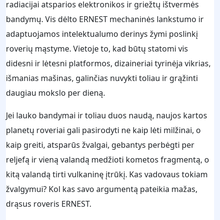
radiacijai atsparios elektronikos ir griežtų ištvermės
bandymų. Vis dėlto ERNEST mechaninės lankstumo ir
adaptuojamos intelektualumo derinys žymi poslinkį
roverių mąstyme. Vietoje to, kad būtų statomi vis
didesni ir lėtesni platformos, dizaineriai tyrinėja vikrias,
išmanias mašinas, galinčias nuvykti toliau ir grąžinti
daugiau mokslo per dieną.
Jei lauko bandymai ir toliau duos naudą, naujos kartos
planetų roveriai gali pasirodyti ne kaip lėti milžinai, o
kaip greiti, atsparūs žvalgai, gebantys perbėgti per
reljefą ir vieną valandą medžioti kometos fragmentą, o
kitą valandą tirti vulkaninę įtrūkį. Kas vadovaus tokiam
žvalgymui? Kol kas savo argumentą pateikia mažas,
drąsus roveris ERNEST.