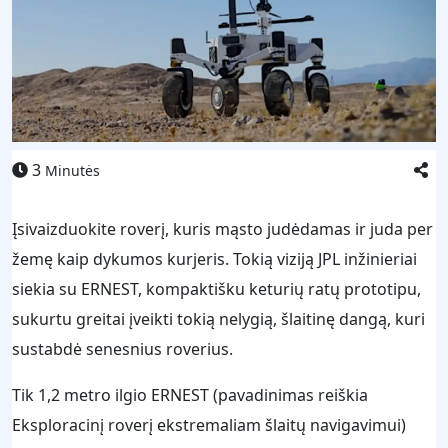
3
Minutės
Įsivaizduokite roverį, kuris mąsto judėdamas ir juda per
žemę kaip dykumos kurjeris. Tokią viziją JPL inžinieriai
siekia su ERNEST, kompaktišku keturių ratų prototipu,
sukurtu greitai įveikti tokią nelygią, šlaitinę dangą, kuri
sustabdė senesnius roverius.
Tik 1,2 metro ilgio ERNEST (pavadinimas reiškia
Eksploracinį roverį ekstremaliam šlaitų navigavimui)