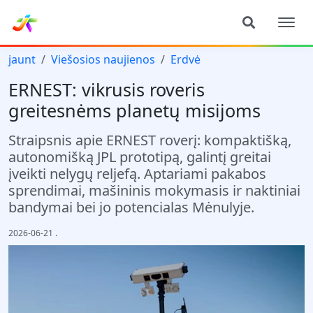
jaunt
Viešosios naujienos
Erdvė
ERNEST: vikrusis roveris
greitesnėms planetų misijoms
Straipsnis apie ERNEST roverį: kompaktišką,
autonomišką JPL prototipą, galintį greitai
įveikti nelygų reljefą. Aptariami pakabos
sprendimai, mašininis mokymasis ir naktiniai
bandymai bei jo potencialas Mėnulyje.
2026-06-21
.