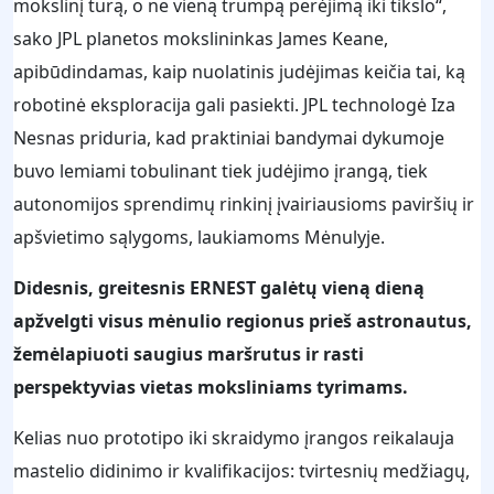
mokslinį turą, o ne vieną trumpą perėjimą iki tikslo“,
sako JPL planetos mokslininkas James Keane,
apibūdindamas, kaip nuolatinis judėjimas keičia tai, ką
robotinė eksploracija gali pasiekti. JPL technologė Iza
Nesnas priduria, kad praktiniai bandymai dykumoje
buvo lemiami tobulinant tiek judėjimo įrangą, tiek
autonomijos sprendimų rinkinį įvairiausioms paviršių ir
apšvietimo sąlygoms, laukiamoms Mėnulyje.
Didesnis, greitesnis ERNEST galėtų vieną dieną
apžvelgti visus mėnulio regionus prieš astronautus,
žemėlapiuoti saugius maršrutus ir rasti
perspektyvias vietas moksliniams tyrimams.
Kelias nuo prototipo iki skraidymo įrangos reikalauja
mastelio didinimo ir kvalifikacijos: tvirtesnių medžiagų,