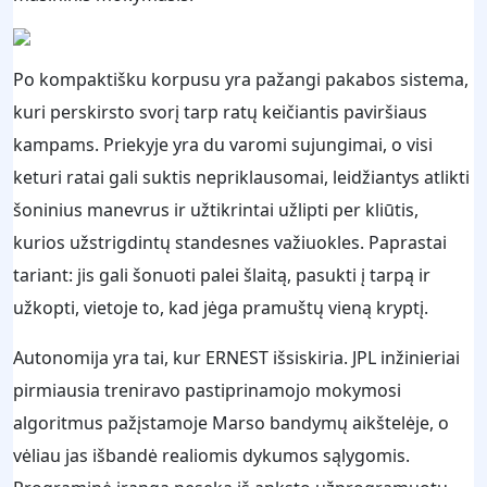
Po kompaktišku korpusu yra pažangi pakabos sistema,
kuri perskirsto svorį tarp ratų keičiantis paviršiaus
kampams. Priekyje yra du varomi sujungimai, o visi
keturi ratai gali suktis nepriklausomai, leidžiantys atlikti
šoninius manevrus ir užtikrintai užlipti per kliūtis,
kurios užstrigdintų standesnes važiuokles. Paprastai
tariant: jis gali šonuoti palei šlaitą, pasukti į tarpą ir
užkopti, vietoje to, kad jėga pramuštų vieną kryptį.
Autonomija yra tai, kur ERNEST išsiskiria. JPL inžinieriai
pirmiausia treniravo pastiprinamojo mokymosi
algoritmus pažįstamoje Marso bandymų aikštelėje, o
vėliau jas išbandė realiomis dykumos sąlygomis.