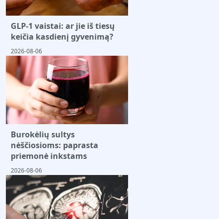
GLP-1 vaistai: ar jie iš tiesų
keičia kasdienį gyvenimą?
2026-08-06
Burokėlių sultys
nėščiosioms: paprasta
priemonė inkstams
2026-08-06