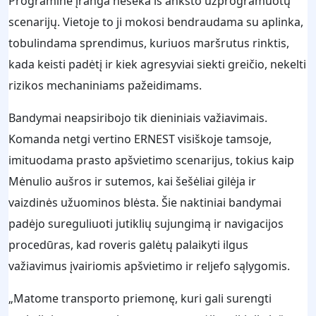
Programinė įranga neseka iš anksto užprogramuotų
scenarijų. Vietoje to ji mokosi bendraudama su aplinka,
tobulindama sprendimus, kuriuos maršrutus rinktis,
kada keisti padėtį ir kiek agresyviai siekti greičio, nekelti
rizikos mechaniniams pažeidimams.
Bandymai neapsiribojo tik dieniniais važiavimais.
Komanda netgi vertino ERNEST visiškoje tamsoje,
imituodama prasto apšvietimo scenarijus, tokius kaip
Mėnulio aušros ir sutemos, kai šešėliai gilėja ir
vaizdinės užuominos blėsta. Šie naktiniai bandymai
padėjo sureguliuoti jutiklių sujungimą ir navigacijos
procedūras, kad roveris galėtų palaikyti ilgus
važiavimus įvairiomis apšvietimo ir reljefo sąlygomis.
„Matome transporto priemonę, kuri gali surengti