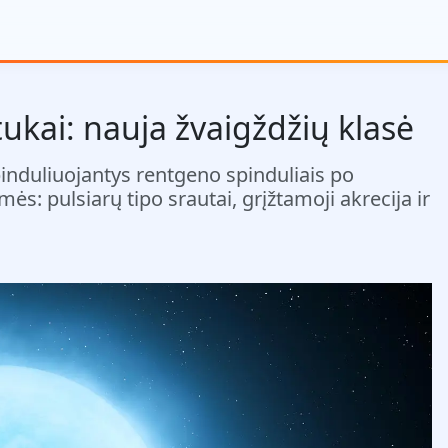
tukai: nauja žvaigždžių klasė
spinduliuojantys rentgeno spinduliais po
ės: pulsiarų tipo srautai, grįžtamoji akrecija ir