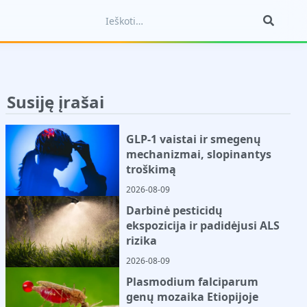
Susiję įrašai
GLP-1 vaistai ir smegenų
mechanizmai, slopinantys
troškimą
2026-08-09
Darbinė pesticidų
ekspozicija ir padidėjusi ALS
rizika
2026-08-09
Plasmodium falciparum
genų mozaika Etiopijoje