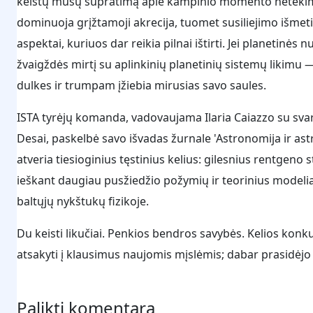
keistų mūsų supratimą apie kampinio momento netekimą i
dominuoja grįžtamoji akrecija, tuomet susiliejimo išmet
aspektai, kuriuos dar reikia pilnai ištirti. Jei planetinės n
žvaigždės mirtį su aplinkinių planetinių sistemų likimu — 
dulkes ir trumpam įžiebia mirusias savo saules.
ISTA tyrėjų komanda, vadovaujama Ilaria Caiazzo su svari
Desai, paskelbė savo išvadas žurnale 'Astronomija ir astr
atveria tiesioginius tęstinius kelius: gilesnius rentgen
ieškant daugiau pusžiedžio požymių ir teorinius modelia
baltųjų nykštukų fizikoje.
Du keisti likučiai. Penkios bendros savybės. Kelios konku
atsakyti į klausimus naujomis mįslėmis; dabar prasidėjo 
Palikti komentarą