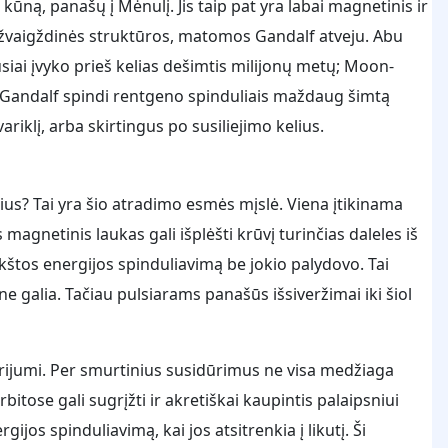
ną, panašų į Mėnulį. Jis taip pat yra labai magnetinis ir
linkžvaigždinės struktūros, matomos Gandalf atveju. Abu
usiai įvyko prieš kelias dešimtis milijonų metų; Moon-
 Gandalf spindi rentgeno spinduliais maždaug šimtą
riklį, arba skirtingus po susiliejimo kelius.
lius? Tai yra šio atradimo esmės mįslė. Viena įtikinama
is magnetinis laukas gali išplėšti krūvį turinčias daleles iš
kštos energijos spinduliavimą be jokio palydovo. Tai
ne galia. Tačiau pulsiarams panašūs išsiveržimai iki šiol
arijumi. Per smurtinius susidūrimus ne visa medžiaga
itose gali sugrįžti ir akretiškai kaupintis palaipsniui
jos spinduliavimą, kai jos atsitrenkia į likutį. Ši