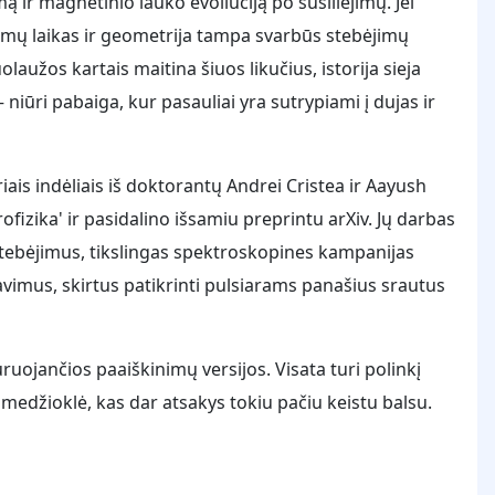
r magnetinio lauko evoliuciją po susiliejimų. Jei
imų laikas ir geometrija tampa svarbūs stebėjimų
uolaužos kartais maitina šiuos likučius, istorija sieja
niūri pabaiga, kur pasauliai yra sutrypiami į dujas ir
ais indėliais iš doktorantų Andrei Cristea ir Aayush
ofizika' ir pasidalino išsamiu preprintu arXiv. Jų darbas
o stebėjimus, tikslingas spektroskopines kampanijas
vimus, skirtus patikrinti pulsiarams panašius srautus
ruojančios paaiškinimų versijos. Visata turi polinkį
medžioklė, kas dar atsakys tokiu pačiu keistu balsu.