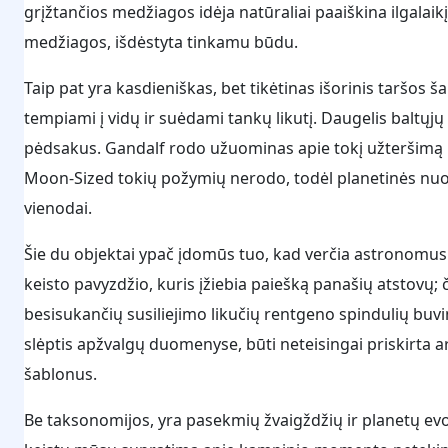
grįžtančios medžiagos idėja natūraliai paaiškina ilgalaik
medžiagos, išdėstyta tinkamu būdu.
Taip pat yra kasdieniškas, bet tikėtinas išorinis taršos ša
tempiami į vidų ir suėdami tankų likutį. Daugelis baltų
pėdsakus. Gandalf rodo užuominas apie tokį užteršimą pe
Moon-Sized tokių požymių nerodo, todėl planetinės nuo
vienodai.
Šie du objektai ypač įdomūs tuo, kad verčia astronomus 
keisto pavyzdžio, kuris įžiebia paiešką panašių atstovų; či
besisukančių susiliejimo likučių rentgeno spindulių buvi
slėptis apžvalgų duomenyse, būti neteisingai priskirta ar
šablonus.
Be taksonomijos, yra pasekmių žvaigždžių ir planetų evoliu