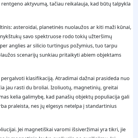
į rentgeno aktyvumą, tačiau reikalauja, kad būtų talpykla
ltinis: asteroidai, planetinės nuolaužos ar kiti maži kūnai,
jų nykštukų savo spektruose rodo tokių užteršimų
r anglies ar silicio turtingus požymius, tuo tarpu
laužos scenarijų sunkiau pritaikyti abiem objektams
pergalvoti klasifikaciją. Atradimai dažnai prasideda nuo
a jau rasti du broliai. Izoliuotų, magnetinių, greitai
mas kelia galimybę, kad panašių objektų populiacija gali
ba praleista, nes jų elgesys netelpa į standartinius
cijai. Jei magnetiškai varomi išsiveržimai yra tikri, jie