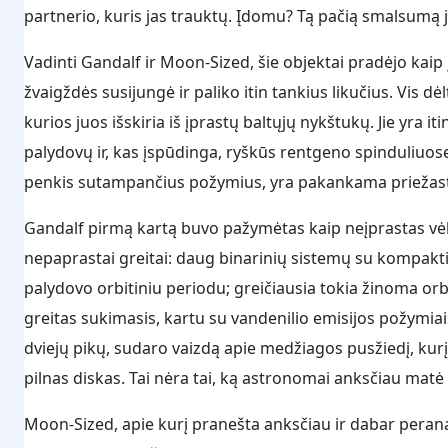
partnerio, kuris jas trauktų. Įdomu? Tą pačią smalsumą ja
Vadinti Gandalf ir Moon-Sized, šie objektai pradėjo kaip 
žvaigždės susijungė ir paliko itin tankius likučius. Vis dėlt
kurios juos išskiria iš įprastų baltųjų nykštukų. Jie yra i
palydovų ir, kas įspūdinga, ryškūs rentgeno spinduliuose
penkis sutampančius požymius, yra pakankama priežastis 
Gandalf pirmą kartą buvo pažymėtas kaip neįprastas vėle
nepaprastai greitai: daug binarinių sistemų su kompakti
palydovo orbitiniu periodu; greičiausia tokia žinoma o
greitas sukimasis, kartu su vandenilio emisijos požymiai
dviejų pikų, sudaro vaizdą apie medžiagos pusžiedį, kurį
pilnas diskas. Tai nėra tai, ką astronomai anksčiau matė 
Moon-Sized, apie kurį pranešta anksčiau ir dabar peran