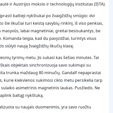
utė ir Austrijos mokslo ir technologijų institutas (ISTA).
įprasti baltieji nykštukai po žvaigždžių smūgio: dvi
o šie likučiai turi keistą savybių rinkinį, iš viso penkias,
tin masyvūs, labai magnetiniai, greitai besisukantys, be
. Komanda teigia, kad du pavyzdžiai, turintys visus
siūlyti naują žvaigždžių likučių klasę.
snių tyrimų metu. Jis sukasi kas šešias minutes. Tai
škais objektais sinchronizuoja savo sukimąsi su
rbita trunka maždaug 80 minučių. Gandalf nepaprastai
s, kurie kiekvienos sukimosi ciklo metu persikelia tarp
 sulaiko asimetrinis magnetinis laukas. Pusžiedis. Ne
aplink baltąjį nykštuką.
alizuota su naujais duomenimis, yra savo ruožtu