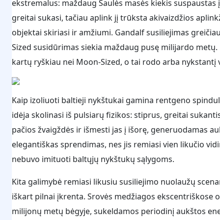
ekstremalus: maždaug Saulės masės kiekis suspaustas į kū
greitai sukasi, tačiau aplink jį trūksta akivaizdžios ap
objektai skiriasi ir amžiumi. Gandalf susiliejimas greičia
Sized susidūrimas siekia maždaug pusę milijardo metų.
kartų ryškiau nei Moon-Sized, o tai rodo arba nykstantį va
Kaip izoliuoti baltieji nykštukai gamina rentgeno spindu
idėja skolinasi iš pulsiarų fizikos: stiprus, greitai sukant
pačios žvaigždės ir išmesti jas į išorę, generuodamas au
elegantiškas sprendimas, nes jis remiasi vien likučio vidi
nebuvo imituoti baltųjų nykštukų sąlygoms.
Kita galimybė remiasi likusiu susiliejimo nuolaužų scen
iškart pilnai įkrenta. Srovės medžiagos ekscentriškose orb
milijonų metų bėgyje, sukeldamos periodinį aukštos energi