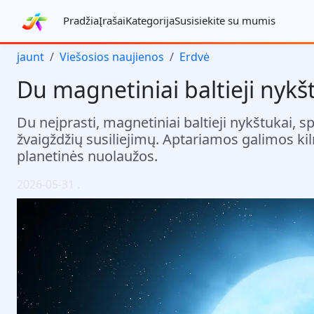
Pradžia
Įrašai
Kategorija
Susisiekite su mumis
jaunt
Viešosios naujienos
Erdvė
Du magnetiniai baltieji nykš
Du neįprasti, magnetiniai baltieji nykštukai, 
žvaigždžių susiliejimų. Aptariamos galimos kilm
planetinės nuolaužos.
2026-05-31
.