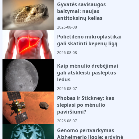
Gyvatės savisaugos
baltymai: naujas
antitoksinų kelias
2026-08-08
Polietileno mikroplastikai
gali skatinti kepenų ligą
2026-08-08
Kaip mėnulio drebėjimai
gali atskleisti paslėptus
ledus
2026-08-07
Phobas ir Stickney: kas
slepiasi po mėnulio
paviršiumi?
2026-08-07
Genomo pertvarkymas
Alzheimerio ligoje: erdvinė