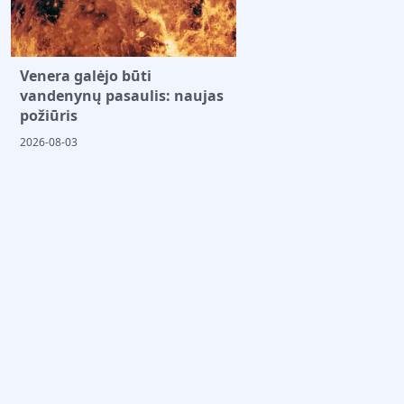
Venera galėjo būti
vandenynų pasaulis: naujas
požiūris
2026-08-03
Jaunt.lt – Mokslas, Sveikata, Visata ir
Atradimai kasdien
Atraskite mokslo pasaulį: straipsniai apie sveikatą,