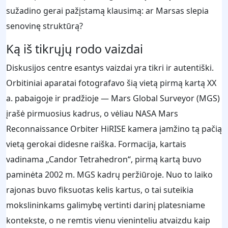
sužadino gerai pažįstamą klausimą: ar Marsas slepia
senovinę struktūrą?
Ką iš tikrųjų rodo vaizdai
Diskusijos centre esantys vaizdai yra tikri ir autentiški.
Orbitiniai aparatai fotografavo šią vietą pirmą kartą XX
a. pabaigoje ir pradžioje — Mars Global Surveyor (MGS)
įrašė pirmuosius kadrus, o vėliau NASA Mars
Reconnaissance Orbiter HiRISE kamera įamžino tą pačią
vietą gerokai didesne raiška. Formacija, kartais
vadinama „Candor Tetrahedron“, pirmą kartą buvo
paminėta 2002 m. MGS kadrų peržiūroje. Nuo to laiko
rajonas buvo fiksuotas kelis kartus, o tai suteikia
mokslininkams galimybę vertinti darinį platesniame
kontekste, o ne remtis vienu vieninteliu atvaizdu kaip