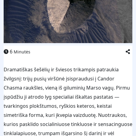
6
Minutės
Dramatiškas šešėlių ir šviesos trikampis patraukia
žvilgsnį: trijų pusių viršūnė įsispraudusi į Candor
Chasma raukšles, vieną iš giluminių Marso vagų. Pirmu
įspūdžiu ji atrodo lyg specialiai iškaltas pastatas —
tvarkingos plokštumos, ryškios keteros, keistai
simetriška forma, kuri įkvepia vaizduotę. Nuotraukos,
kurios pasklido socialiniuose tinkluose ir sensacinguose
tinklalapiuose, trumpam išgarsino šį darinį ir vėl