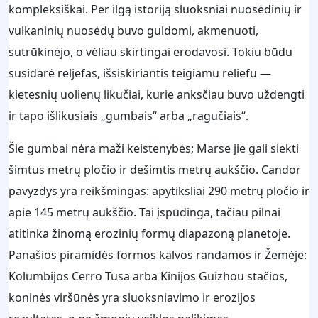
kompleksiškai. Per ilgą istoriją sluoksniai nuosėdinių ir
vulkaninių nuosėdų buvo guldomi, akmenuoti,
sutrūkinėjo, o vėliau skirtingai erodavosi. Tokiu būdu
susidarė reljefas, išsiskiriantis teigiamu reliefu —
kietesnių uolienų likučiai, kurie anksčiau buvo uždengti
ir tapo išlikusiais „gumbais“ arba „ragučiais“.
Šie gumbai nėra maži keistenybės; Marse jie gali siekti
šimtus metrų pločio ir dešimtis metrų aukščio. Candor
pavyzdys yra reikšmingas: apytiksliai 290 metrų pločio ir
apie 145 metrų aukščio. Tai įspūdinga, tačiau pilnai
atitinka žinomą erozinių formų diapazoną planetoje.
Panašios piramidės formos kalvos randamos ir Žemėje:
Kolumbijos Cerro Tusa arba Kinijos Guizhou stačios,
koninės viršūnės yra sluoksniavimo ir erozijos