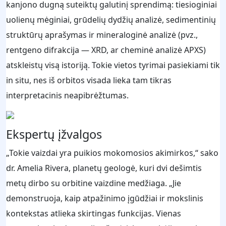
kanjono dugną suteiktų galutinį sprendimą: tiesioginiai
uolienų mėginiai, grūdelių dydžių analizė, sedimentinių
struktūrų aprašymas ir mineraloginė analizė (pvz.,
rentgeno difrakcija — XRD, ar cheminė analizė APXS)
atskleistų visą istoriją. Tokie vietos tyrimai pasiekiami tik
in situ, nes iš orbitos visada lieka tam tikras
interpretacinis neapibrėžtumas.
Ekspertų įžvalgos
„Tokie vaizdai yra puikios mokomosios akimirkos,“ sako
dr. Amelia Rivera, planetų geologė, kuri dvi dešimtis
metų dirbo su orbitine vaizdine medžiaga. „Jie
demonstruoja, kaip atpažinimo įgūdžiai ir mokslinis
kontekstas atlieka skirtingas funkcijas. Vienas