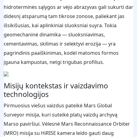
hidroterminės sąlygos ar vėjo abrazyvas gali sukurti dar
didesnį atsparumą tam tikrose zonose, paliekant jas
išsikišusias, kai aplinkiniai sluoksniai suyra. Tokia
geomechaninė dinamika — sluoksniavimas,
cementavimas, skilimas ir selektyvi erozija — yra
pagrindinis paaiškinimas, kodėl matomos formos
įgauna kampuotas, netgi trigubas profilius.
Misijų kontekstas ir vaizdavimo
technologijos
Pirmuosius viešus vaizdus pateikė Mars Global
Surveyor misija, kuri suteikė platų vaizdų archyvą
Marso paviršiui. Vėlesnė Mars Reconnaissance Orbiter
(MRO) misija su HiRISE kamera leido gauti daug