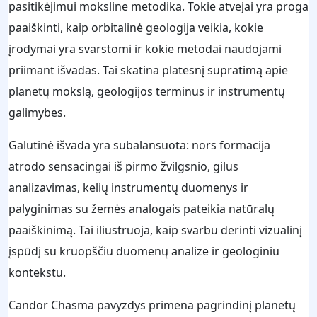
pasitikėjimui moksline metodika. Tokie atvejai yra proga
paaiškinti, kaip orbitalinė geologija veikia, kokie
įrodymai yra svarstomi ir kokie metodai naudojami
priimant išvadas. Tai skatina platesnį supratimą apie
planetų mokslą, geologijos terminus ir instrumentų
galimybes.
Galutinė išvada yra subalansuota: nors formacija
atrodo sensacingai iš pirmo žvilgsnio, gilus
analizavimas, kelių instrumentų duomenys ir
palyginimas su žemės analogais pateikia natūralų
paaiškinimą. Tai iliustruoja, kaip svarbu derinti vizualinį
įspūdį su kruopščiu duomenų analize ir geologiniu
kontekstu.
Candor Chasma pavyzdys primena pagrindinį planetų