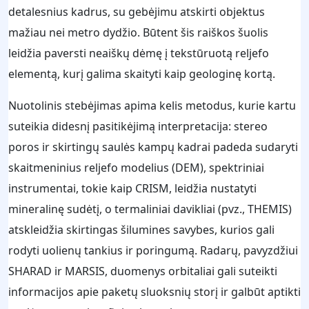
detalesnius kadrus, su gebėjimu atskirti objektus
mažiau nei metro dydžio. Būtent šis raiškos šuolis
leidžia paversti neaiškų dėmę į tekstūruotą reljefo
elementą, kurį galima skaityti kaip geologinę kortą.
Nuotolinis stebėjimas apima kelis metodus, kurie kartu
suteikia didesnį pasitikėjimą interpretacija: stereo
poros ir skirtingų saulės kampų kadrai padeda sudaryti
skaitmeninius reljefo modelius (DEM), spektriniai
instrumentai, tokie kaip CRISM, leidžia nustatyti
mineralinę sudėtį, o termaliniai davikliai (pvz., THEMIS)
atskleidžia skirtingas šilumines savybes, kurios gali
rodyti uolienų tankius ir poringumą. Radarų, pavyzdžiui
SHARAD ir MARSIS, duomenys orbitaliai gali suteikti
informacijos apie paketų sluoksnių storį ir galbūt aptikti