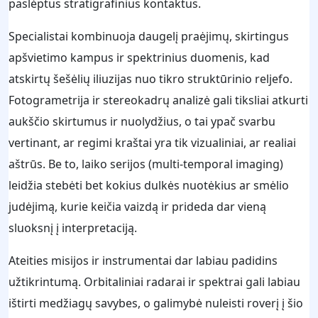
paslėptus stratigrafinius kontaktus.
Specialistai kombinuoja daugelį praėjimų, skirtingus
apšvietimo kampus ir spektrinius duomenis, kad
atskirtų šešėlių iliuzijas nuo tikro struktūrinio reljefo.
Fotogrametrija ir stereokadrų analizė gali tiksliai atkurti
aukščio skirtumus ir nuolydžius, o tai ypač svarbu
vertinant, ar regimi kraštai yra tik vizualiniai, ar realiai
aštrūs. Be to, laiko serijos (multi-temporal imaging)
leidžia stebėti bet kokius dulkės nuotėkius ar smėlio
judėjimą, kurie keičia vaizdą ir prideda dar vieną
sluoksnį į interpretaciją.
Ateities misijos ir instrumentai dar labiau padidins
užtikrintumą. Orbitaliniai radarai ir spektrai gali labiau
ištirti medžiagų savybes, o galimybė nuleisti roverį į šio