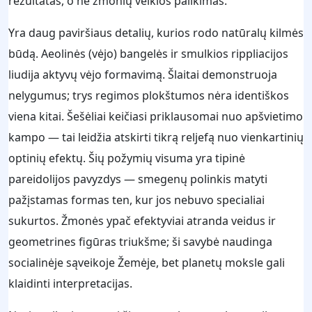
rezultatas, o ne žmonių veiklos palikimas.
Yra daug paviršiaus detalių, kurios rodo natūralų kilmės
būdą. Aeolinės (vėjo) bangelės ir smulkios rippliacijos
liudija aktyvų vėjo formavimą. Šlaitai demonstruoja
nelygumus; trys regimos plokštumos nėra identiškos
viena kitai. Šešėliai keičiasi priklausomai nuo apšvietimo
kampo — tai leidžia atskirti tikrą reljefą nuo vienkartinių
optinių efektų. Šių požymių visuma yra tipinė
pareidolijos pavyzdys — smegenų polinkis matyti
pažįstamas formas ten, kur jos nebuvo specialiai
sukurtos. Žmonės ypač efektyviai atranda veidus ir
geometrines figūras triukšme; ši savybė naudinga
socialinėje sąveikoje Žemėje, bet planetų moksle gali
klaidinti interpretacijas.