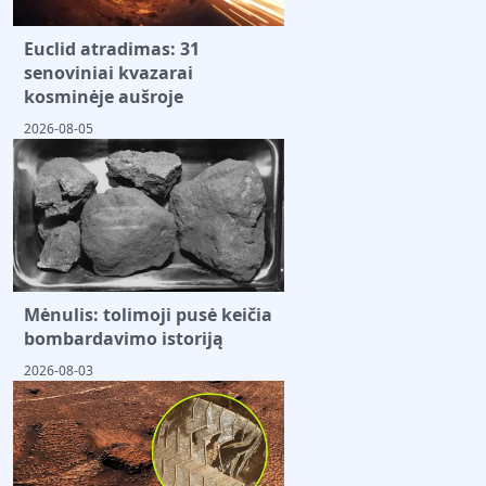
Euclid atradimas: 31
senoviniai kvazarai
kosminėje aušroje
2026-08-05
Mėnulis: tolimoji pusė keičia
bombardavimo istoriją
2026-08-03