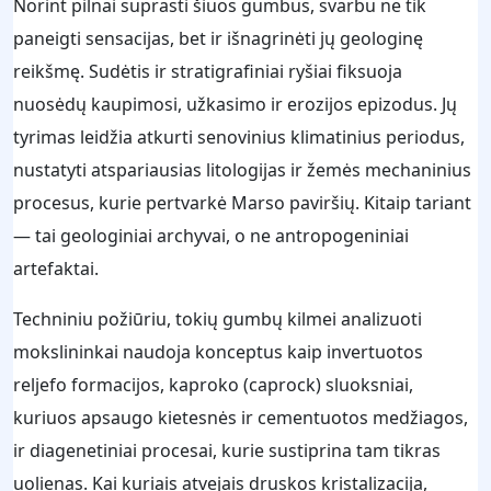
Norint pilnai suprasti šiuos gumbus, svarbu ne tik
paneigti sensacijas, bet ir išnagrinėti jų geologinę
reikšmę. Sudėtis ir stratigrafiniai ryšiai fiksuoja
nuosėdų kaupimosi, užkasimo ir erozijos epizodus. Jų
tyrimas leidžia atkurti senovinius klimatinius periodus,
nustatyti atspariausias litologijas ir žemės mechaninius
procesus, kurie pertvarkė Marso paviršių. Kitaip tariant
— tai geologiniai archyvai, o ne antropogeniniai
artefaktai.
Techniniu požiūriu, tokių gumbų kilmei analizuoti
mokslininkai naudoja konceptus kaip invertuotos
reljefo formacijos, kaproko (caprock) sluoksniai,
kuriuos apsaugo kietesnės ir cementuotos medžiagos,
ir diagenetiniai procesai, kurie sustiprina tam tikras
uolienas. Kai kuriais atvejais druskos kristalizacija,