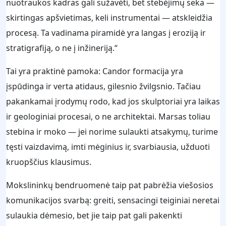
nuotraukos kadras gali sužavėti, bet stebėjimų seka —
skirtingas apšvietimas, keli instrumentai — atskleidžia
procesą. Ta vadinama piramidė yra langas į eroziją ir
stratigrafiją, o ne į inžineriją.“
Tai yra praktinė pamoka: Candor formacija yra
įspūdinga ir verta atidaus, gilesnio žvilgsnio. Tačiau
pakankamai įrodymų rodo, kad jos skulptoriai yra laikas
ir geologiniai procesai, o ne architektai. Marsas toliau
stebina ir moko — jei norime sulaukti atsakymų, turime
tęsti vaizdavimą, imti mėginius ir, svarbiausia, užduoti
kruopščius klausimus.
Mokslininkų bendruomenė taip pat pabrėžia viešosios
komunikacijos svarbą: greiti, sensacingi teiginiai neretai
sulaukia dėmesio, bet jie taip pat gali pakenkti