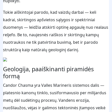
nuplikyti.
Tokie aiškintojai parodo, kad vaizdų darbai — keli
kadrai, skirtingos apšvietos sąlygos ir spektriniai
duomenys — leidžia atskirti optinę apgaulę nuo realaus
reljefo. Be to, naujesnės raiškos ir skirtingų kampų
nuotraukos ne tik patvirtina buvimą, bet ir parodo
struktūrą kaip natūralų geologinį darinį.
Geologija, paaiškinanti piramidės
formą
Candor Chasma yra Valles Marineris sistemos dalis —
platesnio kanonų tinklo, susiformavusio per milijardus
metų dėl sudėtingų procesų. Vandens erozija,
nuošliaužos, vėjas ir galimos tektoninės įtampos veikė