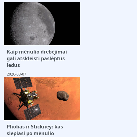
Kaip mėnulio drebėjimai
gali atskleisti paslėptus
ledus
2026-08-07
Phobas ir Stickney: kas
slepiasi po mėnulio