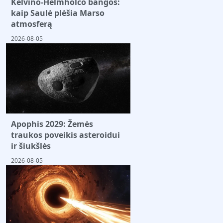
Kelvino-Helmholco bangos:
kaip Saulė plėšia Marso
atmosferą
2026-08-05
Apophis 2029: Žemės
traukos poveikis asteroidui
ir šiukšlės
2026-08-05