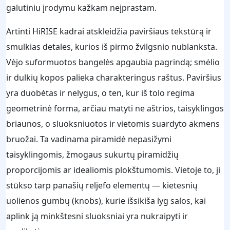
galutiniu įrodymu kažkam neįprastam.
Artinti HiRISE kadrai atskleidžia paviršiaus tekstūrą ir
smulkias detales, kurios iš pirmo žvilgsnio nublanksta.
Vėjo suformuotos bangelės apgaubia pagrindą; smėlio
ir dulkių kopos palieka charakteringus raštus. Paviršius
yra duobėtas ir nelygus, o ten, kur iš tolo regima
geometrinė forma, arčiau matyti ne aštrios, taisyklingos
briaunos, o sluoksniuotos ir vietomis suardyto akmens
bruožai. Ta vadinama piramidė nepasižymi
taisyklingomis, žmogaus sukurtų piramidžių
proporcijomis ar idealiomis plokštumomis. Vietoje to, ji
stūkso tarp panašių reljefo elementų — kietesnių
uolienos gumbų (knobs), kurie išsikiša lyg salos, kai
aplink ją minkštesni sluoksniai yra nukraipyti ir