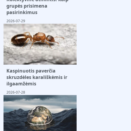
grupės prisimena
pasirinkimus
2026-07-29
Kaspinuotis paverčia
skruzdėles karališkėmis ir
ilgaamžėmis
2026-07-28