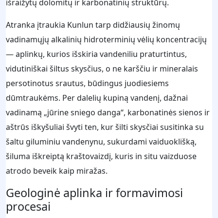
išraižytų dolomitų ir karbonatinių struktūrų.
Atranka įtraukia Kunlun tarp didžiausių žinomų
vadinamųjų alkalinių hidroterminių vėlių koncentracijų
— aplinkų, kurios išskiria vandeniliu praturtintus,
vidutiniškai šiltus skysčius, o ne karščiu ir mineralais
persotinotus srautus, būdingus juodiesiems
dūmtraukėms. Per dalelių kupiną vandenį, dažnai
vadinamą „jūrine sniego danga“, karbonatinės sienos ir
aštrūs iškyšuliai švyti ten, kur šilti skysčiai susitinka su
šaltu giluminiu vandenynu, sukurdami vaiduoklišką,
šiluma iškreiptą kraštovaizdį, kuris in situ vaizduose
atrodo beveik kaip miražas.
Geologinė aplinka ir formavimosi
procesai