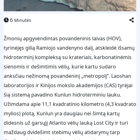
6
Minutės
Žmonių apgyvendintas povandeninis laivas (HOV),
tyrinėjęs gilią Ramiojo vandenyno dalį, atskleidė išsamų
hidroterminį kompleksą su krateriais, karbonatinėmis
sienomis ir dešimtimis vėlių, kurie kartu sudaro
anksčiau nežinomą povandeninį „metropolį“. Laoshan
laboratorijos ir Kinijos mokslo akademijos (CAS) tyrėjai
šią sistemą pavadino Kunlun hidroterminiu lauku.
Užimdama apie 11,1 kvadratinio kilometro (4,3 kvadrato
mylios) plotą, Kunlun yra daugiau nei šimtą kartų
didesnis už garsųjį Atlanto vėlių lauką Lost City ir turi
maždaug dvidešimt stebimų vėlių atidarymų tarp