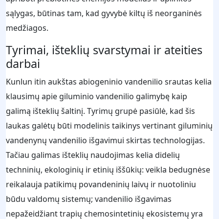
sąlygas, būtinas tam, kad gyvybė kiltų iš neorganinės
medžiagos.
Tyrimai, išteklių svarstymai ir ateities
darbai
Kunlun itin aukštas abiogeninio vandenilio srautas kelia
klausimų apie giluminio vandenilio galimybę kaip
galimą išteklių šaltinį. Tyrimų grupė pasiūlė, kad šis
laukas galėtų būti modelinis taikinys vertinant giluminių
vandenynų vandenilio išgavimui skirtas technologijas.
Tačiau galimas išteklių naudojimas kelia didelių
techninių, ekologinių ir etinių iššūkių: veikla bedugnėse
reikalauja patikimų povandeninių laivų ir nuotoliniu
būdu valdomų sistemų; vandenilio išgavimas
nepažeidžiant trapių chemosintetinių ekosistemų yra