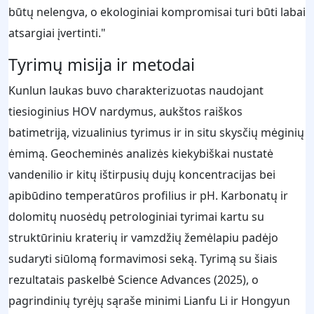
būtų nelengva, o ekologiniai kompromisai turi būti labai
atsargiai įvertinti."
Tyrimų misija ir metodai
Kunlun laukas buvo charakterizuotas naudojant
tiesioginius HOV nardymus, aukštos raiškos
batimetriją, vizualinius tyrimus ir in situ skysčių mėginių
ėmimą. Geocheminės analizės kiekybiškai nustatė
vandenilio ir kitų ištirpusių dujų koncentracijas bei
apibūdino temperatūros profilius ir pH. Karbonatų ir
dolomitų nuosėdų petrologiniai tyrimai kartu su
struktūriniu kraterių ir vamzdžių žemėlapiu padėjo
sudaryti siūlomą formavimosi seką. Tyrimą su šiais
rezultatais paskelbė Science Advances (2025), o
pagrindinių tyrėjų sąraše minimi Lianfu Li ir Hongyun