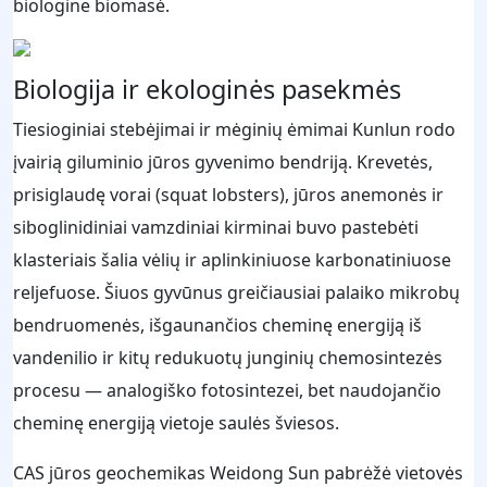
biologine biomasė.
Biologija ir ekologinės pasekmės
Tiesioginiai stebėjimai ir mėginių ėmimai Kunlun rodo
įvairią giluminio jūros gyvenimo bendriją. Krevetės,
prisiglaudę vorai (squat lobsters), jūros anemonės ir
siboglinidiniai vamzdiniai kirminai buvo pastebėti
klasteriais šalia vėlių ir aplinkiniuose karbonatiniuose
reljefuose. Šiuos gyvūnus greičiausiai palaiko mikrobų
bendruomenės, išgaunančios cheminę energiją iš
vandenilio ir kitų redukuotų junginių chemosintezės
procesu — analogiško fotosintezei, bet naudojančio
cheminę energiją vietoje saulės šviesos.
CAS jūros geochemikas Weidong Sun pabrėžė vietovės