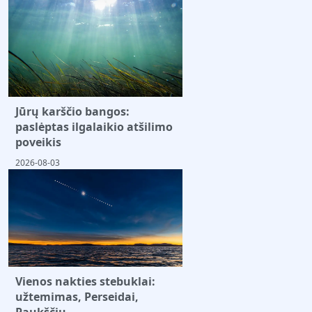
Jūrų karščio bangos:
paslėptas ilgalaikio atšilimo
poveikis
2026-08-03
Vienos nakties stebuklai:
užtemimas, Perseidai,