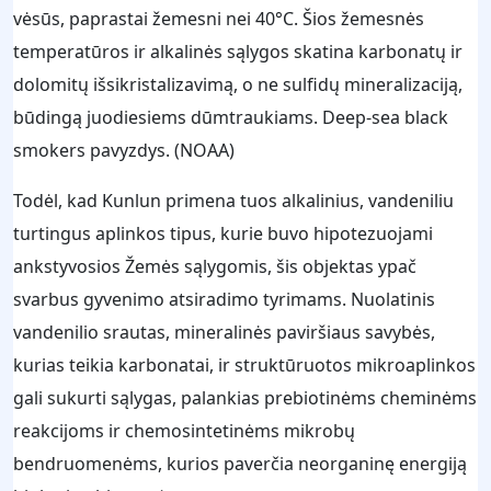
vėsūs, paprastai žemesni nei 40°C. Šios žemesnės
temperatūros ir alkalinės sąlygos skatina karbonatų ir
dolomitų išsikristalizavimą, o ne sulfidų mineralizaciją,
būdingą juodiesiems dūmtraukiams. Deep-sea black
smokers pavyzdys. (NOAA)
Todėl, kad Kunlun primena tuos alkalinius, vandeniliu
turtingus aplinkos tipus, kurie buvo hipotezuojami
ankstyvosios Žemės sąlygomis, šis objektas ypač
svarbus gyvenimo atsiradimo tyrimams. Nuolatinis
vandenilio srautas, mineralinės paviršiaus savybės,
kurias teikia karbonatai, ir struktūruotos mikroaplinkos
gali sukurti sąlygas, palankias prebiotinėms cheminėms
reakcijoms ir chemosintetinėms mikrobų
bendruomenėms, kurios paverčia neorganinę energiją