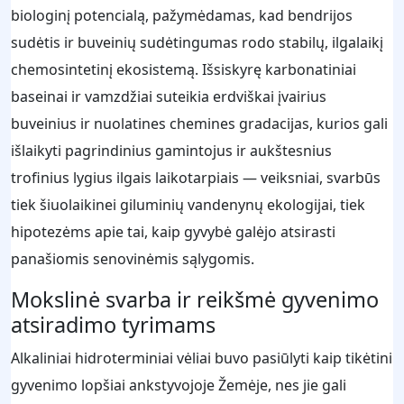
biologinį potencialą, pažymėdamas, kad bendrijos
sudėtis ir buveinių sudėtingumas rodo stabilų, ilgalaikį
chemosintetinį ekosistemą. Išsiskyrę karbonatiniai
baseinai ir vamzdžiai suteikia erdviškai įvairius
buveinius ir nuolatines chemines gradacijas, kurios gali
išlaikyti pagrindinius gamintojus ir aukštesnius
trofinius lygius ilgais laikotarpiais — veiksniai, svarbūs
tiek šiuolaikinei giluminių vandenynų ekologijai, tiek
hipotezėms apie tai, kaip gyvybė galėjo atsirasti
panašiomis senovinėmis sąlygomis.
Mokslinė svarba ir reikšmė gyvenimo
atsiradimo tyrimams
Alkaliniai hidroterminiai vėliai buvo pasiūlyti kaip tikėtini
gyvenimo lopšiai ankstyvojoje Žemėje, nes jie gali