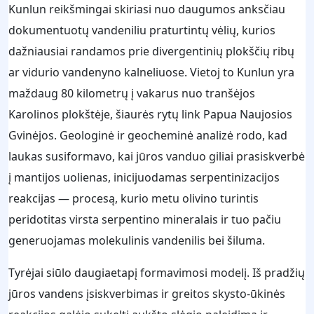
Kunlun reikšmingai skiriasi nuo daugumos anksčiau
dokumentuotų vandeniliu praturtintų vėlių, kurios
dažniausiai randamos prie divergentinių plokščių ribų
ar vidurio vandenyno kalneliuose. Vietoj to Kunlun yra
maždaug 80 kilometrų į vakarus nuo tranšėjos
Karolinos plokštėje, šiaurės rytų link Papua Naujosios
Gvinėjos. Geologinė ir geocheminė analizė rodo, kad
laukas susiformavo, kai jūros vanduo giliai prasiskverbė
į mantijos uolienas, inicijuodamas serpentinizacijos
reakcijas — procesą, kurio metu olivino turintis
peridotitas virsta serpentino mineralais ir tuo pačiu
generuojamas molekulinis vandenilis bei šiluma.
Tyrėjai siūlo daugiaetapį formavimosi modelį. Iš pradžių
jūros vandens įsiskverbimas ir greitos skysto-ūkinės