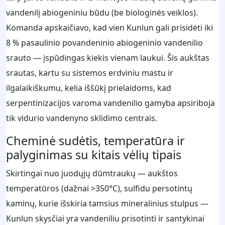
vandenilį abiogeniniu būdu (be biologinės veiklos).
Komanda apskaičiavo, kad vien Kunlun gali prisidėti iki
8 % pasaulinio povandeninio abiogeninio vandenilio
srauto — įspūdingas kiekis vienam laukui. Šis aukštas
srautas, kartu su sistemos erdviniu mastu ir
ilgalaikiškumu, kelia iššūkį prielaidoms, kad
serpentinizacijos varoma vandenilio gamyba apsiriboja
tik vidurio vandenyno sklidimo centrais.
Cheminė sudėtis, temperatūra ir
palyginimas su kitais vėlių tipais
Skirtingai nuo juodųjų dūmtraukų — aukštos
temperatūros (dažnai >350°C), sulfidu persotintų
kaminų, kurie išskiria tamsius mineralinius stulpus —
Kunlun skysčiai yra vandeniliu prisotinti ir santykinai