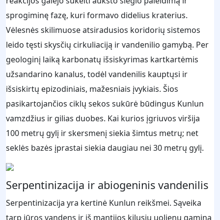
reakcijos galėjo sukelti aukšto slėgio paleidimą ir
sprogiminę fazę, kuri formavo didelius kraterius.
Vėlesnės skilimuose atsiradusios koridorių sistemos
leido tęsti skysčių cirkuliaciją ir vandenilio gamybą. Per
geologinį laiką karbonatų išsiskyrimas kartkartėmis
užsandarino kanalus, todėl vandenilis kauptųsi ir
išsiskirtų epizodiniais, mažesniais įvykiais. Šios
pasikartojančios ciklų sekos sukūrė būdingus Kunlun
vamzdžius ir gilias duobes. Kai kurios įgriuvos viršija
100 metrų gylį ir skersmenį siekia šimtus metrų; net
seklės bazės įprastai siekia daugiau nei 30 metrų gylį.
Serpentinizacija ir abiogeninis vandenilis
Serpentinizacija yra kertinė Kunlun reikšmei. Sąveika
tarp jūros vandens ir iš mantijos kilusių uolienų gamina