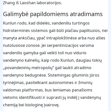
Zhang iš Laoshan laboratorijos.
Galimybė papildomiems atradimams
Kunlun rodo, kad didelės, vandeniliu turtingos
hidroterminės sistemos gali būti plačiau paplitusios, nei
manyta anksčiau, ypač intraplokštinėse arba nuo ašies
nutolusiose zonose. Jei serpentinizacijos varoma
vandenilio gamyba gali veikti toli nuo vidurio
vandenyno kalnelių, kaip rodo Kunlun, daugiau tokių
„povandeninių metropolių“ gali laukti atradimo
vandenyno bedugnėse. Sistemingas giluminis jūros
tyrinėjimas, pasitelkiant autonomines ir žmonių
valdomas platformas, bus lemiamas panašioms
vietoms identifikuoti ir suprasti jų indėlį į vandenynų
chemiją bei biologinę įvairovę.