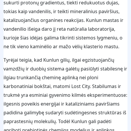
sukurti protonų gradientus, tiekti redukuotus dujas,
tokias kaip vandenilis, ir teikti mineralinius paviršius,
katalizuojančius organines reakcijas. Kunlun mastas ir
vandenilio išeiga daro jį reta natūralia laboratorija,
kurioje šias idėjas galima tikrinti sistemos lygmeniu, o
ne tik vieno kaminėlio ar mažo vėlių klasterio mastu.
Tyrėjai teigia, kad Kunlun gilių, ilgai egzistuojančių
vamzdžių ir duobių sistema galėtų pasiūlyti stabilesnę ir
ilgiau trunkančią cheminę aplinką nei ploni
karbonatiniai bokštai, matomi Lost City. Stabilumas ir
trukmė yra esminiai gyvenimo kilmės eksperimentuose:
ilgesnis poveikis energijai ir kataliziniams paviršiams
padidina galimybę sudaryti sudėtingesnes struktūras iš
paprastesnių molekulių. Todėl Kunlun gali padėti
apriboti prebiotinės chemijos modelius ir aplinkos