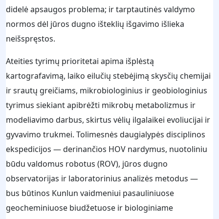
didelė apsaugos problema; ir tarptautinės valdymo
normos dėl jūros dugno išteklių išgavimo išlieka
neišspręstos.
Ateities tyrimų prioritetai apima išplėstą
kartografavimą, laiko eilučių stebėjimą skysčių chemijai
ir srautų greičiams, mikrobiologinius ir geobiologinius
tyrimus siekiant apibrėžti mikrobų metabolizmus ir
modeliavimo darbus, skirtus vėlių ilgalaikei evoliucijai ir
gyvavimo trukmei. Tolimesnės daugialypės disciplinos
ekspedicijos — derinančios HOV nardymus, nuotoliniu
būdu valdomus robotus (ROV), jūros dugno
observatorijas ir laboratorinius analizės metodus —
bus būtinos Kunlun vaidmeniui pasauliniuose
geocheminiuose biudžetuose ir biologiniame