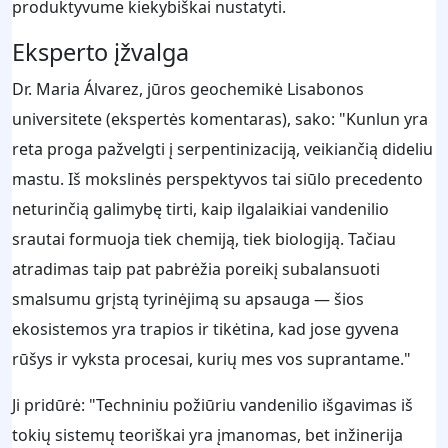
produktyvume kiekybiškai nustatyti.
Eksperto įžvalga
Dr. Maria Álvarez, jūros geochemikė Lisabonos
universitete (ekspertės komentaras), sako: "Kunlun yra
reta proga pažvelgti į serpentinizaciją, veikiančią dideliu
mastu. Iš mokslinės perspektyvos tai siūlo precedento
neturinčią galimybę tirti, kaip ilgalaikiai vandenilio
srautai formuoja tiek chemiją, tiek biologiją. Tačiau
atradimas taip pat pabrėžia poreikį subalansuoti
smalsumu grįstą tyrinėjimą su apsauga — šios
ekosistemos yra trapios ir tikėtina, kad jose gyvena
rūšys ir vyksta procesai, kurių mes vos suprantame."
Ji pridūrė: "Techniniu požiūriu vandenilio išgavimas iš
tokių sistemų teoriškai yra įmanomas, bet inžinerija