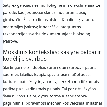
Satyrex genčiai, nes morfologinė ir molekulinė analizė
parodė, kad jos aiškiai skiriasi nuo artimiausių
giminaičių. Šis atradimas atskleidžia didelę tarantulų
anatomijos įvairovę ir pabrėžia integruotos
taksonomijos svarbą dokumentuojant biologinę
įvairovę.
Mokslinis kontekstas: kas yra palpai ir
kodėl jie svarbūs
Skirtingai nei žinduoliai, vorai neturi varpos – patinai
spermos lašelius kaupia specialiose maišeliuose,
kuriuos į patelės lytinį aparatą perkelia modifikuotais
pedipalpais, vadinamais palpais. Tai porinės iškyšos
šalia burnos. Palpų dydis, forma ir sandara yra
pagrindiniai poravimosi mechanikos veiksniai ir dažnai