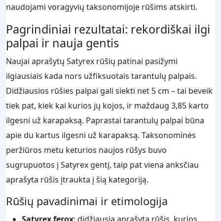
naudojami voragyvių taksonomijoje rūšims atskirti.
Pagrindiniai rezultatai: rekordiškai ilgi
palpai ir nauja gentis
Naujai aprašytų Satyrex rūšių patinai pasižymi
ilgiausiais kada nors užfiksuotais tarantulų palpais.
Didžiausios rūšies palpai gali siekti net 5 cm – tai beveik
tiek pat, kiek kai kurios jų kojos, ir maždaug 3,85 karto
ilgesni už karapaksą. Paprastai tarantulų palpai būna
apie du kartus ilgesni už karapaksą. Taksonominės
peržiūros metu keturios naujos rūšys buvo
sugrupuotos į Satyrex gentį, taip pat viena anksčiau
aprašyta rūšis įtraukta į šią kategoriją.
Rūšių pavadinimai ir etimologija
Satyrex ferox
: didžiausia aprašyta rūšis, kurios