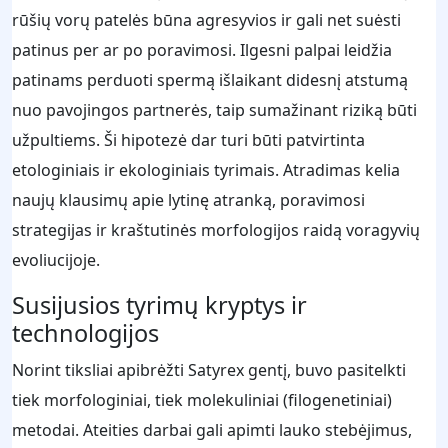
rūšių vorų patelės būna agresyvios ir gali net suėsti
patinus per ar po poravimosi. Ilgesni palpai leidžia
patinams perduoti spermą išlaikant didesnį atstumą
nuo pavojingos partnerės, taip sumažinant riziką būti
užpultiems. Ši hipotezė dar turi būti patvirtinta
etologiniais ir ekologiniais tyrimais. Atradimas kelia
naujų klausimų apie lytinę atranką, poravimosi
strategijas ir kraštutinės morfologijos raidą voragyvių
evoliucijoje.
Susijusios tyrimų kryptys ir
technologijos
Norint tiksliai apibrėžti Satyrex gentį, buvo pasitelkti
tiek morfologiniai, tiek molekuliniai (filogenetiniai)
metodai. Ateities darbai gali apimti lauko stebėjimus,