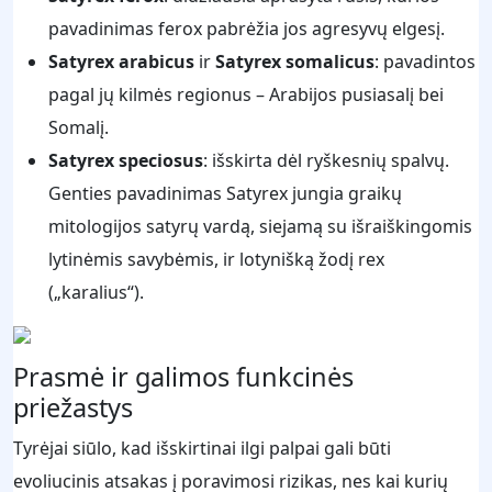
pavadinimas ferox pabrėžia jos agresyvų elgesį.
Satyrex arabicus
ir
Satyrex somalicus
: pavadintos
pagal jų kilmės regionus – Arabijos pusiasalį bei
Somalį.
Satyrex speciosus
: išskirta dėl ryškesnių spalvų.
Genties pavadinimas Satyrex jungia graikų
mitologijos satyrų vardą, siejamą su išraiškingomis
lytinėmis savybėmis, ir lotynišką žodį rex
(„karalius“).
Prasmė ir galimos funkcinės
priežastys
Tyrėjai siūlo, kad išskirtinai ilgi palpai gali būti
evoliucinis atsakas į poravimosi rizikas, nes kai kurių