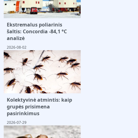
Ekstremalus poliarinis
šaltis: Concordia -84,1 °C
analizė
2026-08-02
Kolektyvinė atmintis: kaip
grupės prisimena
pasirinkimus
2026-07-29