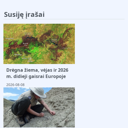
Susiję įrašai
Drėgna žiema, vėjas ir 2026
m. didieji gaisrai Europoje
2026-08-08