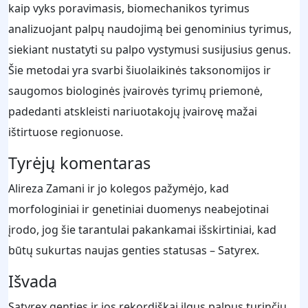
kaip vyks poravimasis, biomechanikos tyrimus
analizuojant palpų naudojimą bei genominius tyrimus,
siekiant nustatyti su palpo vystymusi susijusius genus.
Šie metodai yra svarbi šiuolaikinės taksonomijos ir
saugomos biologinės įvairovės tyrimų priemonė,
padedanti atskleisti nariuotakojų įvairovę mažai
ištirtuose regionuose.
Tyrėjų komentaras
Alireza Zamani ir jo kolegos pažymėjo, kad
morfologiniai ir genetiniai duomenys neabejotinai
įrodo, jog šie tarantulai pakankamai išskirtiniai, kad
būtų sukurtas naujas genties statusas – Satyrex.
Išvada
Satyrex genties ir jos rekordiškai ilgus palpus turinčių