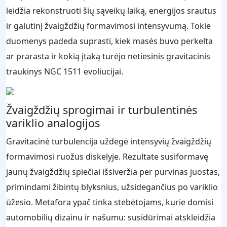
leidžia rekonstruoti šių sąveikų laiką, energijos srautus
ir galutinį žvaigždžių formavimosi intensyvumą. Tokie
duomenys padeda suprasti, kiek masės buvo perkelta
ar prarasta ir kokią įtaką turėjo netiesinis gravitacinis
traukinys NGC 1511 evoliucijai.
Žvaigždžių sprogimai ir turbulentinės
variklio analogijos
Gravitacinė turbulencija uždegė intensyvių žvaigždžių
formavimosi ruožus diskelyje. Rezultate susiformavę
jaunų žvaigždžių spiečiai išsiveržia per purvinas juostas,
primindami žibintų blyksnius, užsidegančius po variklio
ūžesio. Metafora ypač tinka stebėtojams, kurie domisi
automobilių dizainu ir našumu: susidūrimai atskleidžia