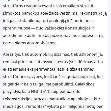
struktūros reaguoja esant ekstremaliam stresui.
Išmoktos pamokos apie žalos vertinimą, rekonstrukciją
ir ilgalaikį stabilumą turi analogiją inžineriniuose
sprendimuose — nuo važiuoklės konstrukcijos ir
aerodinamikos iki rinkos pozicionavimo saugesniems,
tvaresniems automobiliams.
Abi sritys, tiek automobilių dizainas, tiek astronomija,
remiasi principu: intensyvus testas (susidūrimas arba
ekstremalus eksperimentas) atskleidžia esmines
struktūrines savybes, leidžiančias geriau suprasti, kas
sugenda ir kaip tai galima patobulinti. Galaktikos
pavyzdys, kaip NGC 1511, taip pat parodo
rekonstrukcijos procesą natūralioje aplinkoje — kur
medžiagos „remontas“ vyksta per milijonus metų per