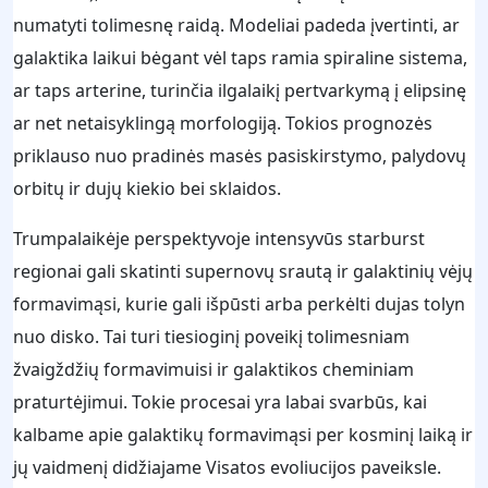
numatyti tolimesnę raidą. Modeliai padeda įvertinti, ar
galaktika laikui bėgant vėl taps ramia spiraline sistema,
ar taps arterine, turinčia ilgalaikį pertvarkymą į elipsinę
ar net netaisyklingą morfologiją. Tokios prognozės
priklauso nuo pradinės masės pasiskirstymo, palydovų
orbitų ir dujų kiekio bei sklaidos.
Trumpalaikėje perspektyvoje intensyvūs starburst
regionai gali skatinti supernovų srautą ir galaktinių vėjų
formavimąsi, kurie gali išpūsti arba perkėlti dujas tolyn
nuo disko. Tai turi tiesioginį poveikį tolimesniam
žvaigždžių formavimuisi ir galaktikos cheminiam
praturtėjimui. Tokie procesai yra labai svarbūs, kai
kalbame apie galaktikų formavimąsi per kosminį laiką ir
jų vaidmenį didžiajame Visatos evoliucijos paveiksle.