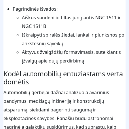
Pagrindinės išvados:
Aiškus vandenilio tiltas jungiantis NGC 1511 ir
NGC 1511B
Iškraipyti spiralės žiedai, lankai ir plunksnos po
ankstesnių sąveikų
Aktyvus žvaigždžių formavimasis, suteikiantis
įžvalgų apie dujų perdirbimą
Kodėl automobilių entuziastams verta
domėtis
Automobilių gerbėjai dažnai analizuoja avarinius
bandymus, medžiagų inžineriją ir konstrukcijų
atsparumą, siekdami pagerinti saugumą ir
eksploatacines savybes. Panašiu būdu astronomai
nagrinėja galaktikų susidūrimus, kad suprastų, kaip