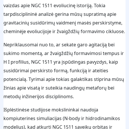
vaizdas apie NGC 1511 evoliucinę istoriją. Tokia
tarpdisciplininė analizė gerina mūsų supratimą apie
gravitacinių susidūrimų vaidmenį masės perskirstyme,
cheminėje evoliucijoje ir žvaigždžių formavimo cikluose.
Nepriklausomai nuo to, ar sekate garo agitaciją bei
sukimo momentą, ar žvaigždžių formavimosi tempus ir
H I profilius, NGC 1511 yra įspūdingas pavyzdys, kaip
susidūrimai perskirsto formą, funkciją ir ateities
potencialą. Tyrimai apie tokias galaktikas stiprina mūsų
žinias apie visatą ir suteikia naudingų metaforų bei
metodų inžinerijos disciplinoms.
Išplėstinėse studijose mokslininkai naudoja
kompiuterines simuliacijas (N-body ir hidrodinamikos
modelius), kad atkurti NGC 1511 sąveikų orbitas ir