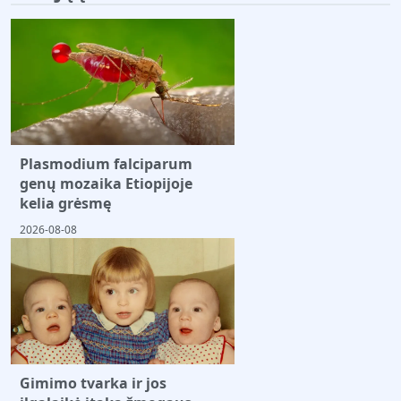
Plasmodium falciparum
genų mozaika Etiopijoje
kelia grėsmę
2026-08-08
Gimimo tvarka ir jos