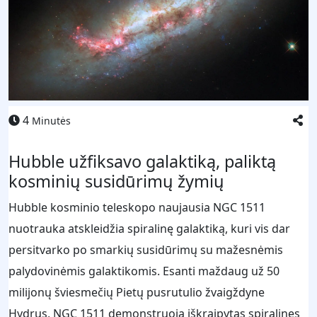
4
Minutės
Hubble užfiksavo galaktiką, paliktą
kosminių susidūrimų žymių
Hubble kosminio teleskopo naujausia NGC 1511
nuotrauka atskleidžia spiralinę galaktiką, kuri vis dar
persitvarko po smarkių susidūrimų su mažesnėmis
palydovinėmis galaktikomis. Esanti maždaug už 50
milijonų šviesmečių Pietų pusrutulio žvaigždyne
Hydrus, NGC 1511 demonstruoja iškraipytas spiralines