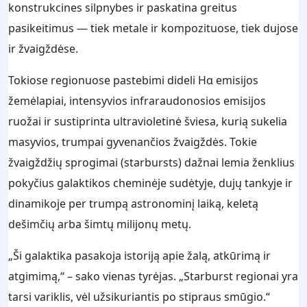
konstrukcines silpnybes ir paskatina greitus
pasikeitimus — tiek metale ir kompozituose, tiek dujose
ir žvaigždėse.
Tokiose regionuose pastebimi dideli Hα emisijos
žemėlapiai, intensyvios infraraudonosios emisijos
ruožai ir sustiprinta ultravioletinė šviesa, kurią sukelia
masyvios, trumpai gyvenančios žvaigždės. Tokie
žvaigždžių sprogimai (starbursts) dažnai lemia ženklius
pokyčius galaktikos cheminėje sudėtyje, dujų tankyje ir
dinamikoje per trumpą astronominį laiką, keletą
dešimčių arba šimtų milijonų metų.
„Ši galaktika pasakoja istoriją apie žalą, atkūrimą ir
atgimimą,“ – sako vienas tyrėjas. „Starburst regionai yra
tarsi variklis, vėl užsikuriantis po stipraus smūgio.“