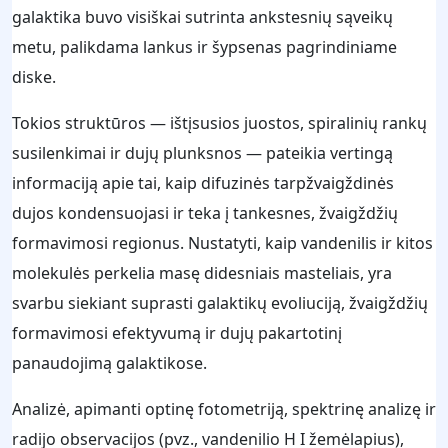
galaktika buvo visiškai sutrinta ankstesnių sąveikų
metu, palikdama lankus ir šypsenas pagrindiniame
diske.
Tokios struktūros — ištįsusios juostos, spiralinių rankų
susilenkimai ir dujų plunksnos — pateikia vertingą
informaciją apie tai, kaip difuzinės tarpžvaigždinės
dujos kondensuojasi ir teka į tankesnes, žvaigždžių
formavimosi regionus. Nustatyti, kaip vandenilis ir kitos
molekulės perkelia masę didesniais masteliais, yra
svarbu siekiant suprasti galaktikų evoliuciją, žvaigždžių
formavimosi efektyvumą ir dujų pakartotinį
panaudojimą galaktikose.
Analizė, apimanti optinę fotometriją, spektrinę analizę ir
radijo observacijos (pvz., vandenilio H I žemėlapius),