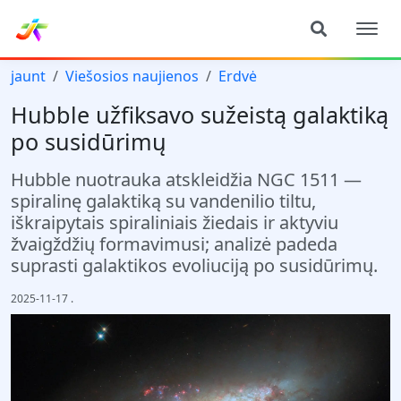
jaunt
Viešosios naujienos
Erdvė
Hubble užfiksavo sužeistą galaktiką
po susidūrimų
Hubble nuotrauka atskleidžia NGC 1511 —
spiralinę galaktiką su vandenilio tiltu,
iškraipytais spiraliniais žiedais ir aktyviu
žvaigždžių formavimusi; analizė padeda
suprasti galaktikos evoliuciją po susidūrimų.
2025-11-17
.