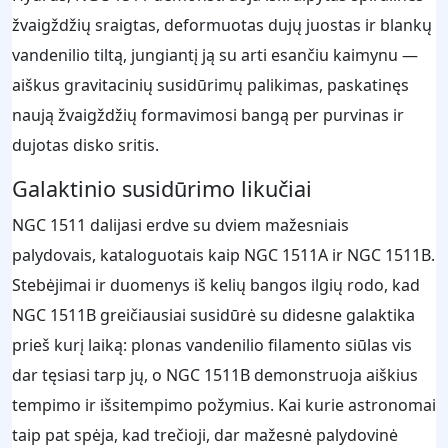
žvaigždžių sraigtas, deformuotas dujų juostas ir blankų
vandenilio tiltą, jungiantį ją su arti esančiu kaimynu —
aiškus gravitacinių susidūrimų palikimas, paskatinęs
naują žvaigždžių formavimosi bangą per purvinas ir
dujotas disko sritis.
Galaktinio susidūrimo likučiai
NGC 1511 dalijasi erdve su dviem mažesniais
palydovais, kataloguotais kaip NGC 1511A ir NGC 1511B.
Stebėjimai ir duomenys iš kelių bangos ilgių rodo, kad
NGC 1511B greičiausiai susidūrė su didesne galaktika
prieš kurį laiką: plonas vandenilio filamento siūlas vis
dar tęsiasi tarp jų, o NGC 1511B demonstruoja aiškius
tempimo ir išsitempimo požymius. Kai kurie astronomai
taip pat spėja, kad trečioji, dar mažesnė palydovinė