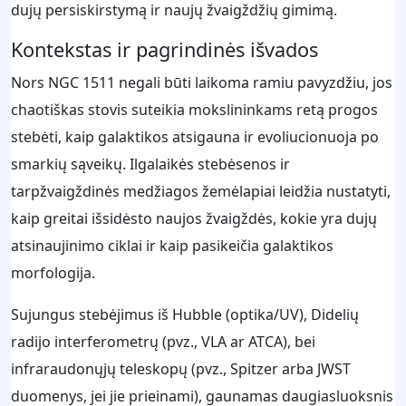
dujų persiskirstymą ir naujų žvaigždžių gimimą.
Kontekstas ir pagrindinės išvados
Nors NGC 1511 negali būti laikoma ramiu pavyzdžiu, jos
chaotiškas stovis suteikia mokslininkams retą progos
stebėti, kaip galaktikos atsigauna ir evoliucionuoja po
smarkių sąveikų. Ilgalaikės stebėsenos ir
tarpžvaigždinės medžiagos žemėlapiai leidžia nustatyti,
kaip greitai išsidėsto naujos žvaigždės, kokie yra dujų
atsinaujinimo ciklai ir kaip pasikeičia galaktikos
morfologija.
Sujungus stebėjimus iš Hubble (optika/UV), Didelių
radijo interferometrų (pvz., VLA ar ATCA), bei
infraraudonųjų teleskopų (pvz., Spitzer arba JWST
duomenys, jei jie prieinami), gaunamas daugiasluoksnis