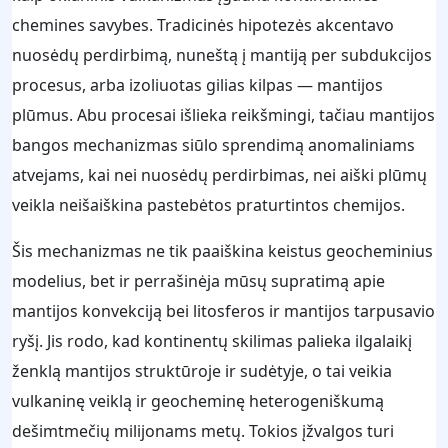
chemines savybes. Tradicinės hipotezės akcentavo
nuosėdų perdirbimą, nuneštą į mantiją per subdukcijos
procesus, arba izoliuotas gilias kilpas — mantijos
plūmus. Abu procesai išlieka reikšmingi, tačiau mantijos
bangos mechanizmas siūlo sprendimą anomaliniams
atvejams, kai nei nuosėdų perdirbimas, nei aiški plūmų
veikla neišaiškina pastebėtos praturtintos chemijos.
Šis mechanizmas ne tik paaiškina keistus geocheminius
modelius, bet ir perrašinėja mūsų supratimą apie
mantijos konvekciją bei litosferos ir mantijos tarpusavio
ryšį. Jis rodo, kad kontinentų skilimas palieka ilgalaikį
ženklą mantijos struktūroje ir sudėtyje, o tai veikia
vulkaninę veiklą ir geocheminę heterogeniškumą
dešimtmečių milijonams metų. Tokios įžvalgos turi