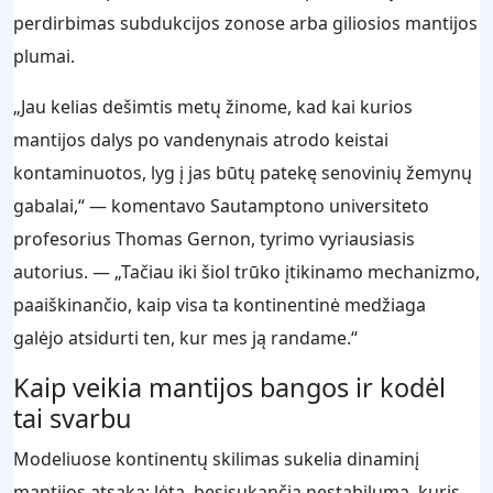
perdirbimas subdukcijos zonose arba giliosios mantijos
plumai.
„Jau kelias dešimtis metų žinome, kad kai kurios
mantijos dalys po vandenynais atrodo keistai
kontaminuotos, lyg į jas būtų patekę senovinių žemynų
gabalai,“ — komentavo Sautamptono universiteto
profesorius Thomas Gernon, tyrimo vyriausiasis
autorius. — „Tačiau iki šiol trūko įtikinamo mechanizmo,
paaiškinančio, kaip visa ta kontinentinė medžiaga
galėjo atsidurti ten, kur mes ją randame.“
Kaip veikia mantijos bangos ir kodėl
tai svarbu
Modeliuose kontinentų skilimas sukelia dinaminį
mantijos atsaką: lėtą, besisukančią nestabilumą, kuris