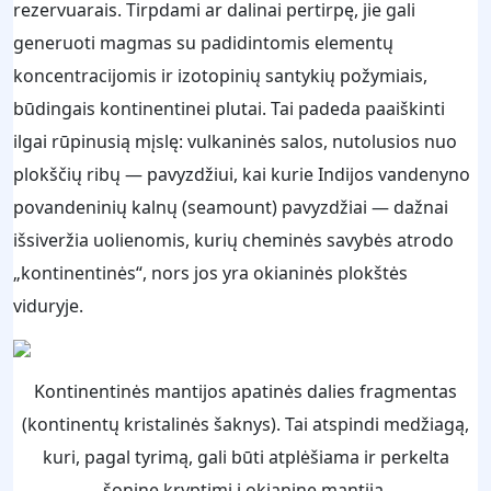
rezervuarais. Tirpdami ar dalinai pertirpę, jie gali
generuoti magmas su padidintomis elementų
koncentracijomis ir izotopinių santykių požymiais,
būdingais kontinentinei plutai. Tai padeda paaiškinti
ilgai rūpinusią mįslę: vulkaninės salos, nutolusios nuo
plokščių ribų — pavyzdžiui, kai kurie Indijos vandenyno
povandeninių kalnų (seamount) pavyzdžiai — dažnai
išsiveržia uolienomis, kurių cheminės savybės atrodo
„kontinentinės“, nors jos yra okianinės plokštės
viduryje.
Kontinentinės mantijos apatinės dalies fragmentas
(kontinentų kristalinės šaknys). Tai atspindi medžiagą,
kuri, pagal tyrimą, gali būti atplėšiama ir perkelta
šonine kryptimi į okianinę mantiją.