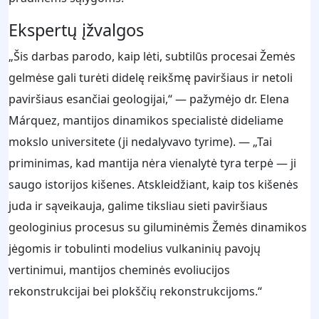
Ekspertų įžvalgos
„Šis darbas parodo, kaip lėti, subtilūs procesai Žemės
gelmėse gali turėti didelę reikšmę paviršiaus ir netoli
paviršiaus esančiai geologijai,“ — pažymėjo dr. Elena
Márquez, mantijos dinamikos specialistė dideliame
mokslo universitete (ji nedalyvavo tyrime). — „Tai
priminimas, kad mantija nėra vienalytė tyra terpė — ji
saugo istorijos kišenes. Atskleidžiant, kaip tos kišenės
juda ir sąveikauja, galime tiksliau sieti paviršiaus
geologinius procesus su giluminėmis Žemės dinamikos
jėgomis ir tobulinti modelius vulkaninių pavojų
vertinimui, mantijos cheminės evoliucijos
rekonstrukcijai bei plokščių rekonstrukcijoms.“