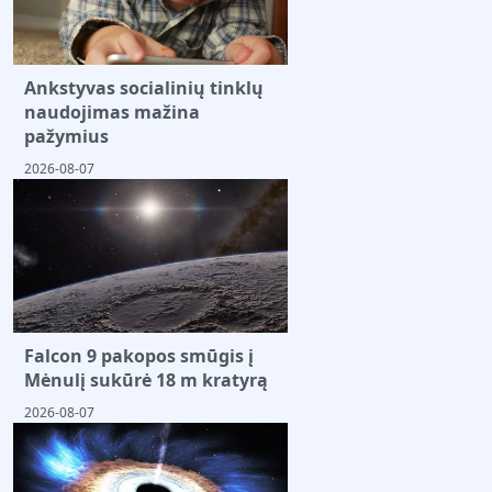
Ankstyvas socialinių tinklų
naudojimas mažina
pažymius
2026-08-07
Falcon 9 pakopos smūgis į
Mėnulį sukūrė 18 m kratyrą
2026-08-07