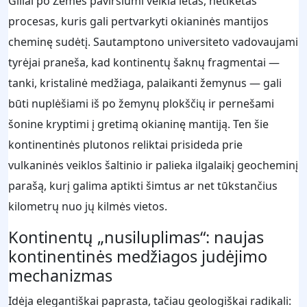
Giliai po Žemės paviršiumi veikia lėtas, netikėtas
procesas, kuris gali pertvarkyti okianinės mantijos
cheminę sudėtį. Sautamptono universiteto vadovaujami
tyrėjai praneša, kad kontinentų šaknų fragmentai —
tanki, kristalinė medžiaga, palaikanti žemynus — gali
būti nuplėšiami iš po žemynų plokščių ir pernešami
šonine kryptimi į gretimą okianinę mantiją. Ten šie
kontinentinės plutonos reliktai prisideda prie
vulkaninės veiklos šaltinio ir palieka ilgalaikį geocheminį
parašą, kurį galima aptikti šimtus ar net tūkstančius
kilometrų nuo jų kilmės vietos.
Kontinentų „nusiluplimas“: naujas
kontinentinės medžiagos judėjimo
mechanizmas
Idėja elegantiškai paprasta, tačiau geologiškai radikali: