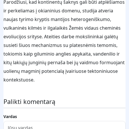
Parodžiusi, kad kontinentų šaknys gali būti atplėšiamos
ir perkeliamas į okianinius domenu, studija atveria
naujas tyrimo kryptis mantijos heterogeniškumo,
vulkaninės kilmės ir ilgalaikės Žemės vidaus cheminės
evoliucijos srityse. Ateities darbe mokslininkai galėtų
susieti šiuos mechanizmus su platesnėmis temomis,
tokiomis kaip giluminio anglies apykaita, vandenilio ir
kitų lakiųjų junginių pernaša bei jų vaidmuo formuojant
uolienų magminį potencialą įvairiuose tektoniniuose
kontekstuose.
Palikti komentarą
Vardas