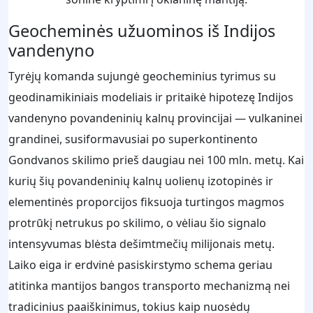
Geocheminės užuominos iš Indijos
vandenyno
Tyrėjų komanda sujungė geocheminius tyrimus su
geodinamikiniais modeliais ir pritaikė hipotezę Indijos
vandenyno povandeninių kalnų provincijai — vulkaninei
grandinei, susiformavusiai po superkontinento
Gondvanos skilimo prieš daugiau nei 100 mln. metų. Kai
kurių šių povandeninių kalnų uolienų izotopinės ir
elementinės proporcijos fiksuoja turtingos magmos
protrūkį netrukus po skilimo, o vėliau šio signalo
intensyvumas blėsta dešimtmečių milijonais metų.
Laiko eiga ir erdvinė pasiskirstymo schema geriau
atitinka mantijos bangos transporto mechanizmą nei
tradicinius paaiškinimus, tokius kaip nuosėdų