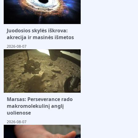
Juodosios skylės iškrova:
akrecija ir masinės išmetos
2026-08-07
Marsas: Perseverance rado
makromolekulinį anglį
uolienose
2026-08-07