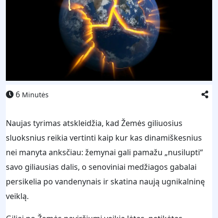
6
Minutės
Naujas tyrimas atskleidžia, kad Žemės giliuosius
sluoksnius reikia vertinti kaip kur kas dinamiškesnius
nei manyta anksčiau: žemynai gali pamažu „nusilupti“
savo giliausias dalis, o senoviniai medžiagos gabalai
persikelia po vandenynais ir skatina naują ugnikalninę
veiklą.