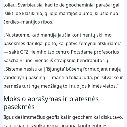
toliau. Svarbiausia, kad tokie geocheminiai parašai gali
išlikti be klasikinio, giliojo mantijos plūmo, kilusio nuo
šerdies–mantijos ribos.
„Nustatėme, kad mantija jaučia kontinentų skilimo
pasekmes dar ilgai po to, kai patys žemynai atskiriami,“
— sakė GFZ Helmholtzo centro Potsdame profesorius
Sascha Brune, vienas iš straipsnio bendraautorių. —
„Sistema nesisuka į ‘išjungta’ būseną formuojant naują
vandenynų baseiną — mantija toliau juda, persitvarko ir
perneša turtingą medžiagą toli nuo jos kilmės vietos.“
Mokslo aprašymas ir platesnės
pasekmės
Ilgus dešimtmečius geofizikai ir geochemikai diskutavo,
kaip okianinis vulkanizmas įgauna kontinentines