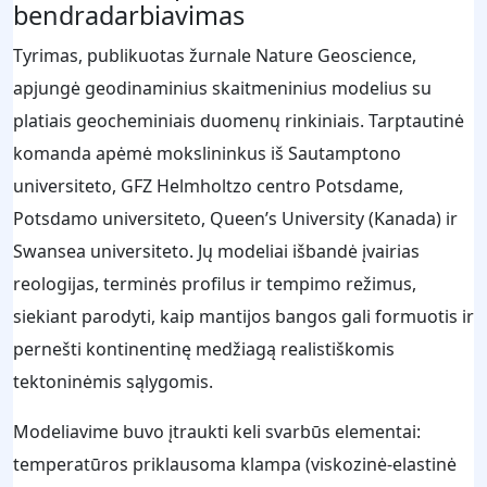
bendradarbiavimas
Tyrimas, publikuotas žurnale Nature Geoscience,
apjungė geodinaminius skaitmeninius modelius su
platiais geocheminiais duomenų rinkiniais. Tarptautinė
komanda apėmė mokslininkus iš Sautamptono
universiteto, GFZ Helmholtzo centro Potsdame,
Potsdamo universiteto, Queen’s University (Kanada) ir
Swansea universiteto. Jų modeliai išbandė įvairias
reologijas, terminės profilus ir tempimo režimus,
siekiant parodyti, kaip mantijos bangos gali formuotis ir
pernešti kontinentinę medžiagą realistiškomis
tektoninėmis sąlygomis.
Modeliavime buvo įtraukti keli svarbūs elementai:
temperatūros priklausoma klampa (viskozinė-elastinė