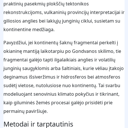
praktinių pasekmių plokščių tektonikos
rekonstrukcijoms, vulkaninių provincijų interpretacijai ir
giliosios anglies bei lakiųjų junginių ciklui, susietam su
kontinentine medžiaga.
Pavyzdžiui, jei kontinentų šaknų fragmentai perkelti į
okianinę mantiją laikotarpiu po Gondvanos skilimo, tie
fragmentai galėjo tapti ilgalaikiais anglies ir volatilių
junginių saugyklomis arba šaltiniais, kurie vėliau įtakojo
deginamus išsiveržimus ir hidrosferos bei atmosferos
sudėtį vietose, nutolusiose nuo kontinentų. Tai svarbu
modeliuojant senovinius klimato pokyčius ir tikrinant,
kaip giluminės žemės procesai galėjo prisidėti prie
permainų paviršiuje.
Metodai ir tarptautinis