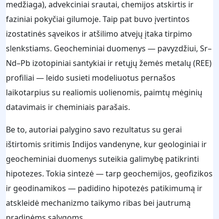
medžiaga), advekciniai srautai, chemijos atskirtis ir
faziniai pokyčiai gilumoje. Taip pat buvo įvertintos
izostatinės sąveikos ir atšilimo atvejų įtaka tirpimo
slenkstiams. Geocheminiai duomenys — pavyzdžiui, Sr–
Nd–Pb izotopiniai santykiai ir retųjų žemės metalų (REE)
profiliai — leido susieti modeliuotus pernašos
laikotarpius su realiomis uolienomis, paimtų mėginių
datavimais ir cheminiais parašais.
Be to, autoriai palygino savo rezultatus su gerai
ištirtomis sritimis Indijos vandenyne, kur geologiniai ir
geocheminiai duomenys suteikia galimybę patikrinti
hipotezes. Tokia sintezė — tarp geochemijos, geofizikos
ir geodinamikos — padidino hipotezės patikimumą ir
atskleidė mechanizmo taikymo ribas bei jautrumą
pradinėms sąlygoms.