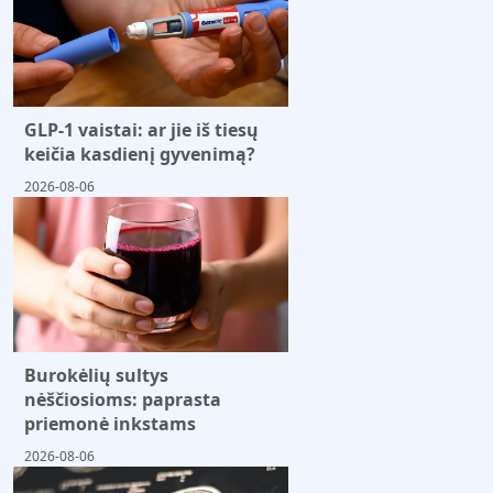
GLP-1 vaistai: ar jie iš tiesų
keičia kasdienį gyvenimą?
2026-08-06
Burokėlių sultys
nėščiosioms: paprasta
priemonė inkstams
2026-08-06