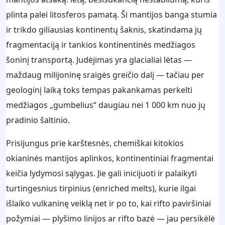
plinta palei litosferos pamatą. Ši mantijos banga stumia
ir trikdo giliausias kontinentų šaknis, skatindama jų
fragmentaciją ir tankios kontinentinės medžiagos
šoninį transportą. Judėjimas yra glacialiai lėtas —
maždaug milijoninę sraigės greičio dalį — tačiau per
geologinį laiką toks tempas pakankamas perkelti
medžiagos „gumbelius“ daugiau nei 1 000 km nuo jų
pradinio šaltinio.
Prisijungus prie karštesnės, chemiškai kitokios
okianinės mantijos aplinkos, kontinentiniai fragmentai
keičia lydymosi sąlygas. Jie gali inicijuoti ir palaikyti
turtingesnius tirpinius (enriched melts), kurie ilgai
išlaiko vulkaninę veiklą net ir po to, kai rifto paviršiniai
požymiai — plyšimo linijos ar rifto bazė — jau persikėlė