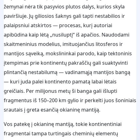
žemynai nėra tik pasyvios plutos dalys, kurios skyla
paviršiuje. Jų giliosios šaknys gali tapti nestabilios ir
palaipsniui atskirtos — procesas, kurį autoriai
apibūdina kaip lėtą „nusiluptį“ iš apačios. Naudodami
skaitmeninius modelius, imituojančius litosferos ir
mantijos sąveiką, mokslininkai parodo, kaip tektoninis
įtempimas prie kontinentų pakraščių gali suaktyvinti
plintančią nestabilumą — vadinamąją mantijos bangą
— kuri juda palei kontinento pamatą labai lėtais
greičiais. Per milijonus metų ši banga gali išlupti
fragmentus iš 150–200 km gylio ir perkelti juos šoniniais
srautais į greta esančią okianinę mantiją.
Vos patekę į okianinę mantiją, tokie kontinentiniai
fragmentai tampa turtingais cheminių elementų