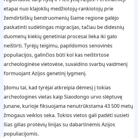
etapai nuo klajoklių medžiotojų-rankiotojų prie
žemdirbiškų bendruomenių šiame regione galėjo
paskatinti sudėtingas migracijas, tačiau be didesnių
duomenų kiekių genetiniai procesai lieka iki galo
neištirti. Tyrėjų teigimu, papildomos senovinės
populiacijos, galinčios būti kol kas neištirtose
archeologinėse vietovėse, suvaidino svarbų vaidmenį
formuojant Azijos genetinį lygmenį.
Įdomu tai, kad tyrėjai atkreipia dėmesį į tokias
archeologines vietas kaip Siaodongo urvo slėptuvę
Junane, kurioje fiksuojama nenutrūkstama 43 500 metų
žmogaus veiklos seka. Tokios vietos gali padėti susieti
šias gilias protėvių linijas su dabartinėmis Azijos
populiacijomis.