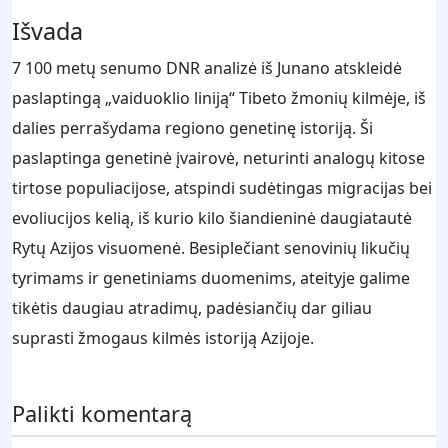
Išvada
7 100 metų senumo DNR analizė iš Junano atskleidė
paslaptingą „vaiduoklio liniją“ Tibeto žmonių kilmėje, iš
dalies perrašydama regiono genetinę istoriją. Ši
paslaptinga genetinė įvairovė, neturinti analogų kitose
tirtose populiacijose, atspindi sudėtingas migracijas bei
evoliucijos kelią, iš kurio kilo šiandieninė daugiatautė
Rytų Azijos visuomenė. Besiplečiant senovinių likučių
tyrimams ir genetiniams duomenims, ateityje galime
tikėtis daugiau atradimų, padėsiančių dar giliau
suprasti žmogaus kilmės istoriją Azijoje.
Palikti komentarą