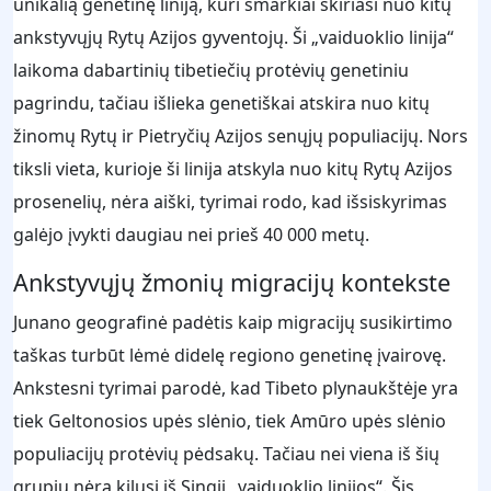
unikalią genetinę liniją, kuri smarkiai skiriasi nuo kitų
ankstyvųjų Rytų Azijos gyventojų. Ši „vaiduoklio linija“
laikoma dabartinių tibetiečių protėvių genetiniu
pagrindu, tačiau išlieka genetiškai atskira nuo kitų
žinomų Rytų ir Pietryčių Azijos senųjų populiacijų. Nors
tiksli vieta, kurioje ši linija atskyla nuo kitų Rytų Azijos
prosenelių, nėra aiški, tyrimai rodo, kad išsiskyrimas
galėjo įvykti daugiau nei prieš 40 000 metų.
Ankstyvųjų žmonių migracijų kontekste
Junano geografinė padėtis kaip migracijų susikirtimo
taškas turbūt lėmė didelę regiono genetinę įvairovę.
Ankstesni tyrimai parodė, kad Tibeto plynaukštėje yra
tiek Geltonosios upės slėnio, tiek Amūro upės slėnio
populiacijų protėvių pėdsakų. Tačiau nei viena iš šių
grupių nėra kilusi iš Singji „vaiduoklio linijos“. Šis