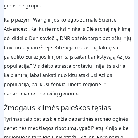
genetine grupe.
Kaip pažymi Wang ir jos kolegos žurnale Science
Advances: „Kai kurie mokslininkai siūlė archajinę kilmę
dėl didelio Denisoviečių DNR dažnio tarp tibetiečių ir jų
buvimo plynaukštėje. Kiti sieja modernią kilmę su
paleolito Eurazijos linijomis, įskaitant ankstyvąją Azijos
populiaciją.“ Vis dėlto atrasta protėvių linija išsiskiria
kaip antra, labai anksti nuo kitų atskilusi Azijos
populiacija, palikusi ženklą Tibeto regione ir
dabartiniame tibetiečių genome.
Žmogaus kilmės paieškos tęsiasi
Tyrimas taip pat atskleidžia dabartinės archeologinės
genetinės medžiagos ribotumą, ypač Pietų Kinijoje bei
regionuose tarp Rytų ir Pietryčių Azijos. Pereinamieji