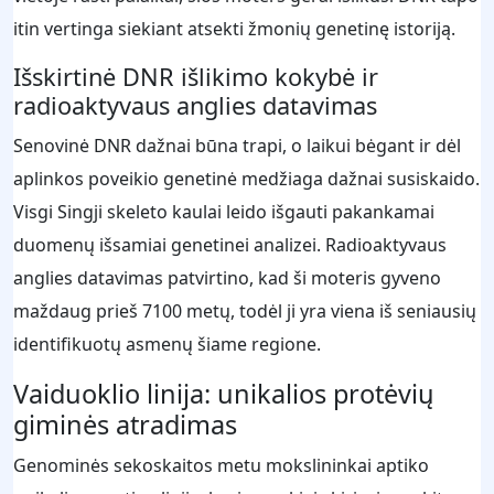
itin vertinga siekiant atsekti žmonių genetinę istoriją.
Išskirtinė DNR išlikimo kokybė ir
radioaktyvaus anglies datavimas
Senovinė DNR dažnai būna trapi, o laikui bėgant ir dėl
aplinkos poveikio genetinė medžiaga dažnai susiskaido.
Visgi Singji skeleto kaulai leido išgauti pakankamai
duomenų išsamiai genetinei analizei. Radioaktyvaus
anglies datavimas patvirtino, kad ši moteris gyveno
maždaug prieš 7100 metų, todėl ji yra viena iš seniausių
identifikuotų asmenų šiame regione.
Vaiduoklio linija: unikalios protėvių
giminės atradimas
Genominės sekoskaitos metu mokslininkai aptiko