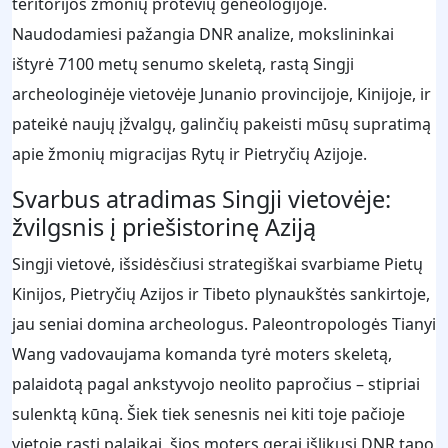
teritorijos žmonių protėvių geneologijoje.
Naudodamiesi pažangia DNR analize, mokslininkai
ištyrė 7100 metų senumo skeletą, rastą Singji
archeologinėje vietovėje Junanio provincijoje, Kinijoje, ir
pateikė naujų įžvalgų, galinčių pakeisti mūsų supratimą
apie žmonių migracijas Rytų ir Pietryčių Azijoje.
Svarbus atradimas Singji vietovėje:
žvilgsnis į priešistorinę Aziją
Singji vietovė, išsidėsčiusi strategiškai svarbiame Pietų
Kinijos, Pietryčių Azijos ir Tibeto plynaukštės sankirtoje,
jau seniai domina archeologus. Paleontropologės Tianyi
Wang vadovaujama komanda tyrė moters skeletą,
palaidotą pagal ankstyvojo neolito papročius – stipriai
sulenktą kūną. Šiek tiek senesnis nei kiti toje pačioje
vietoje rasti palaikai, šios moters gerai išlikusi DNR tapo