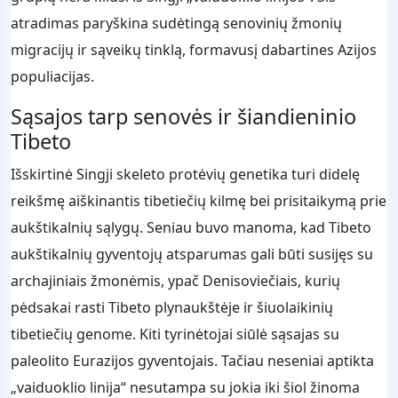
atradimas paryškina sudėtingą senovinių žmonių
migracijų ir sąveikų tinklą, formavusį dabartines Azijos
populiacijas.
Sąsajos tarp senovės ir šiandieninio
Tibeto
Išskirtinė Singji skeleto protėvių genetika turi didelę
reikšmę aiškinantis tibetiečių kilmę bei prisitaikymą prie
aukštikalnių sąlygų. Seniau buvo manoma, kad Tibeto
aukštikalnių gyventojų atsparumas gali būti susijęs su
archajiniais žmonėmis, ypač Denisoviečiais, kurių
pėdsakai rasti Tibeto plynaukštėje ir šiuolaikinių
tibetiečių genome. Kiti tyrinėtojai siūlė sąsajas su
paleolito Eurazijos gyventojais. Tačiau neseniai aptikta
„vaiduoklio linija“ nesutampa su jokia iki šiol žinoma