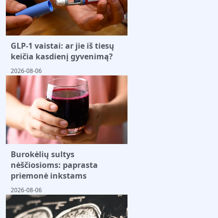
GLP-1 vaistai: ar jie iš tiesų
keičia kasdienį gyvenimą?
2026-08-06
Burokėlių sultys
nėščiosioms: paprasta
priemonė inkstams
2026-08-06