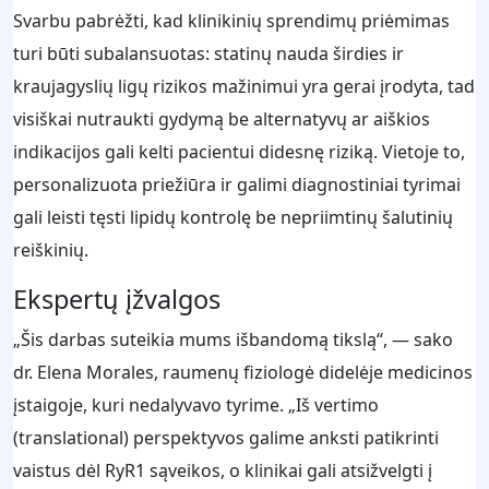
Svarbu pabrėžti, kad klinikinių sprendimų priėmimas
turi būti subalansuotas: statinų nauda širdies ir
kraujagyslių ligų rizikos mažinimui yra gerai įrodyta, tad
visiškai nutraukti gydymą be alternatyvų ar aiškios
indikacijos gali kelti pacientui didesnę riziką. Vietoje to,
personalizuota priežiūra ir galimi diagnostiniai tyrimai
gali leisti tęsti lipidų kontrolę be nepriimtinų šalutinių
reiškinių.
Ekspertų įžvalgos
„Šis darbas suteikia mums išbandomą tikslą“, — sako
dr. Elena Morales, raumenų fiziologė didelėje medicinos
įstaigoje, kuri nedalyvavo tyrime. „Iš vertimo
(translational) perspektyvos galime anksti patikrinti
vaistus dėl RyR1 sąveikos, o klinikai gali atsižvelgti į