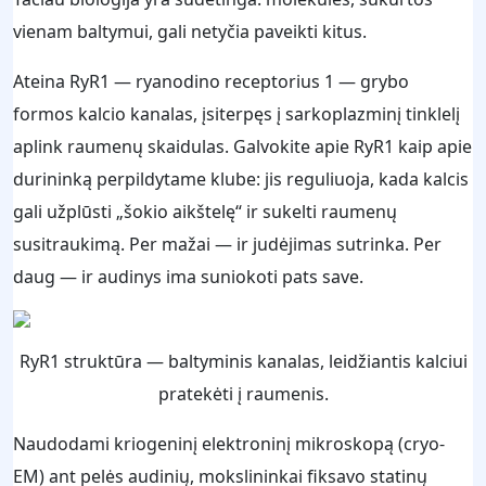
vienam baltymui, gali netyčia paveikti kitus.
Ateina RyR1 — ryanodino receptorius 1 — grybo
formos kalcio kanalas, įsiterpęs į sarkoplazminį tinklelį
aplink raumenų skaidulas. Galvokite apie RyR1 kaip apie
durininką perpildytame klube: jis reguliuoja, kada kalcis
gali užplūsti „šokio aikštelę“ ir sukelti raumenų
susitraukimą. Per mažai — ir judėjimas sutrinka. Per
daug — ir audinys ima suniokoti pats save.
RyR1 struktūra — baltyminis kanalas, leidžiantis kalciui
pratekėti į raumenis.
Naudodami kriogeninį elektroninį mikroskopą (cryo-
EM) ant pelės audinių, mokslininkai fiksavo statinų