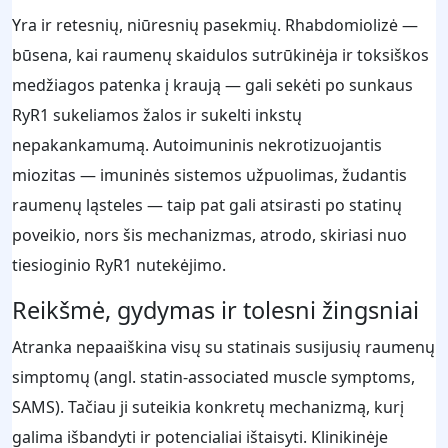
Yra ir retesnių, niūresnių pasekmių. Rhabdomiolizė —
būsena, kai raumenų skaidulos sutrūkinėja ir toksiškos
medžiagos patenka į kraują — gali sekėti po sunkaus
RyR1 sukeliamos žalos ir sukelti inkstų
nepakankamumą. Autoimuninis nekrotizuojantis
miozitas — imuninės sistemos užpuolimas, žudantis
raumenų ląsteles — taip pat gali atsirasti po statinų
poveikio, nors šis mechanizmas, atrodo, skiriasi nuo
tiesioginio RyR1 nutekėjimo.
Reikšmė, gydymas ir tolesni žingsniai
Atranka nepaaiškina visų su statinais susijusių raumenų
simptomų (angl. statin-associated muscle symptoms,
SAMS). Tačiau ji suteikia konkretų mechanizmą, kurį
galima išbandyti ir potencialiai ištaisyti. Klinikinėje