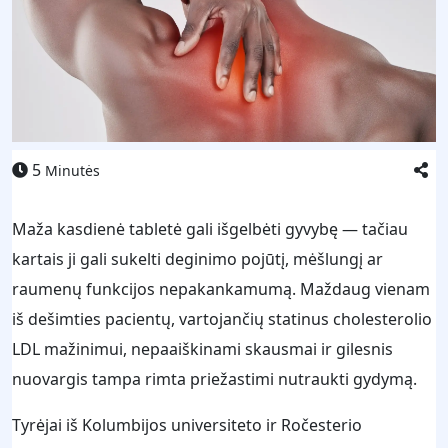
5
Minutės
Maža kasdienė tabletė gali išgelbėti gyvybę — tačiau
kartais ji gali sukelti deginimo pojūtį, mėšlungį ar
raumenų funkcijos nepakankamumą. Maždaug vienam
iš dešimties pacientų, vartojančių statinus cholesterolio
LDL mažinimui, nepaaiškinami skausmai ir gilesnis
nuovargis tampa rimta priežastimi nutraukti gydymą.
Tyrėjai iš Kolumbijos universiteto ir Ročesterio