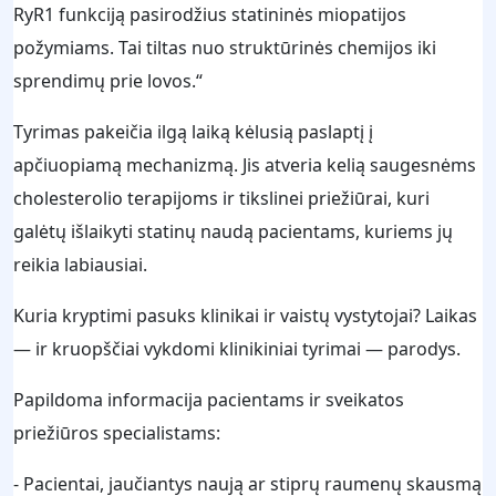
RyR1 funkciją pasirodžius statininės miopatijos
požymiams. Tai tiltas nuo struktūrinės chemijos iki
sprendimų prie lovos.“
Tyrimas pakeičia ilgą laiką kėlusią paslaptį į
apčiuopiamą mechanizmą. Jis atveria kelią saugesnėms
cholesterolio terapijoms ir tikslinei priežiūrai, kuri
galėtų išlaikyti statinų naudą pacientams, kuriems jų
reikia labiausiai.
Kuria kryptimi pasuks klinikai ir vaistų vystytojai? Laikas
— ir kruopščiai vykdomi klinikiniai tyrimai — parodys.
Papildoma informacija pacientams ir sveikatos
priežiūros specialistams:
- Pacientai, jaučiantys naują ar stiprų raumenų skausmą