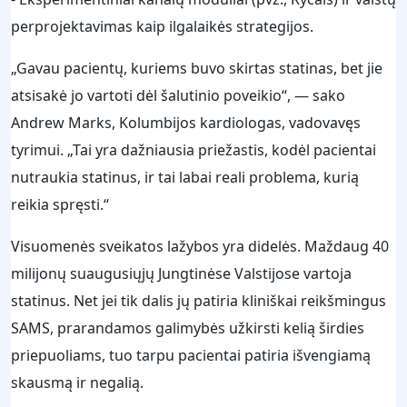
perprojektavimas kaip ilgalaikės strategijos.
„Gavau pacientų, kuriems buvo skirtas statinas, bet jie
atsisakė jo vartoti dėl šalutinio poveikio“, — sako
Andrew Marks, Kolumbijos kardiologas, vadovavęs
tyrimui. „Tai yra dažniausia priežastis, kodėl pacientai
nutraukia statinus, ir tai labai reali problema, kurią
reikia spręsti.“
Visuomenės sveikatos lažybos yra didelės. Maždaug 40
milijonų suaugusiųjų Jungtinėse Valstijose vartoja
statinus. Net jei tik dalis jų patiria kliniškai reikšmingus
SAMS, prarandamos galimybės užkirsti kelią širdies
priepuoliams, tuo tarpu pacientai patiria išvengiamą
skausmą ir negalią.