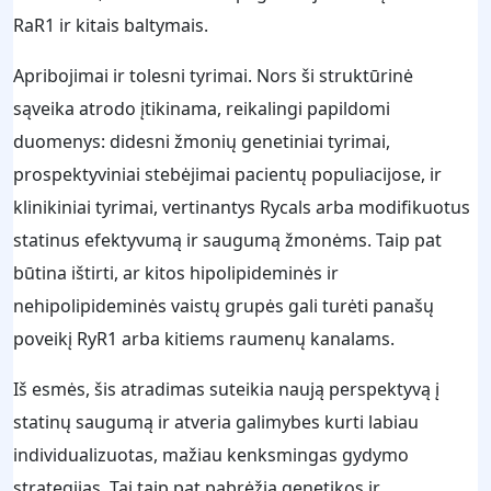
RaR1 ir kitais baltymais.
Apribojimai ir tolesni tyrimai. Nors ši struktūrinė
sąveika atrodo įtikinama, reikalingi papildomi
duomenys: didesni žmonių genetiniai tyrimai,
prospektyviniai stebėjimai pacientų populiacijose, ir
klinikiniai tyrimai, vertinantys Rycals arba modifikuotus
statinus efektyvumą ir saugumą žmonėms. Taip pat
būtina ištirti, ar kitos hipolipideminės ir
nehipolipideminės vaistų grupės gali turėti panašų
poveikį RyR1 arba kitiems raumenų kanalams.
Iš esmės, šis atradimas suteikia naują perspektyvą į
statinų saugumą ir atveria galimybes kurti labiau
individualizuotas, mažiau kenksmingas gydymo
strategijas. Tai taip pat pabrėžia genetikos ir