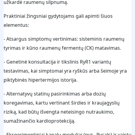
užkardė raumenų silpnumą.
Praktiniai žingsniai gydytojams gali apimti šiuos
elementus:
- Atsargus simptomų vertinimas: sisteminis raumenų
tyrimas ir kūno raumenų fermentų (CK) matavimas.
- Genetinė konsultacija ir tikslinis RyR1 variantų
testavimas, kai simptomai yra ryškūs arba šeimoje yra
piktybinės hipertermijos istorija.
- Alternatyvų statinų pasirinkimas arba dozių
koregavimas, kartu vertinant širdies ir kraujagyslių
riziką, kad būtų išvengta neteisingo nutraukimo,
sumažinančio kardioprotekciją.
- Eksperimentiniai kanalų moduliai (pvz., Rycals) ir vaistų