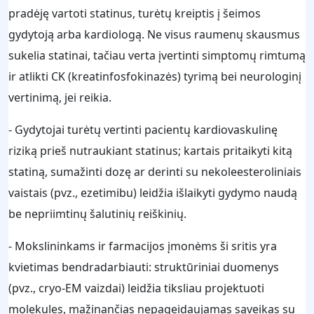
pradėję vartoti statinus, turėtų kreiptis į šeimos
gydytoją arba kardiologą. Ne visus raumenų skausmus
sukelia statinai, tačiau verta įvertinti simptomų rimtumą
ir atlikti CK (kreatinfosfokinazės) tyrimą bei neurologinį
vertinimą, jei reikia.
- Gydytojai turėtų vertinti pacientų kardiovaskulinę
riziką prieš nutraukiant statinus; kartais pritaikyti kitą
statiną, sumažinti dozę ar derinti su nekoleesteroliniais
vaistais (pvz., ezetimibu) leidžia išlaikyti gydymo naudą
be nepriimtinų šalutinių reiškinių.
- Mokslininkams ir farmacijos įmonėms ši sritis yra
kvietimas bendradarbiauti: struktūriniai duomenys
(pvz., cryo-EM vaizdai) leidžia tiksliau projektuoti
molekules, mažinančias nepageidaujamas sąveikas su