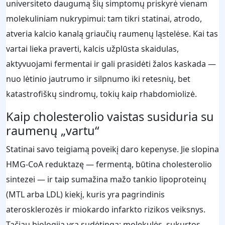
universiteto daugumą šių simptomų priskyrė vienam
molekuliniam nukrypimui: tam tikri statinai, atrodo,
atveria kalcio kanalą griaučių raumenų ląstelėse. Kai tas
vartai lieka praverti, kalcis užplūsta skaidulas,
aktyvuojami fermentai ir gali prasidėti žalos kaskada —
nuo lėtinio jautrumo ir silpnumo iki retesnių, bet
katastrofiškų sindromų, tokių kaip rhabdomiolizė.
Kaip cholesterolio vaistas susiduria su
raumenų „vartu“
Statinai savo teigiamą poveikį daro kepenyse. Jie slopina
HMG-CoA reduktazę — fermentą, būtina cholesterolio
sintezei — ir taip sumažina mažo tankio lipoproteinų
(MTL arba LDL) kiekį, kuris yra pagrindinis
aterosklerozės ir miokardo infarkto rizikos veiksnys.
Tačiau biologija yra sudėtinga: molekulės, sukurtos