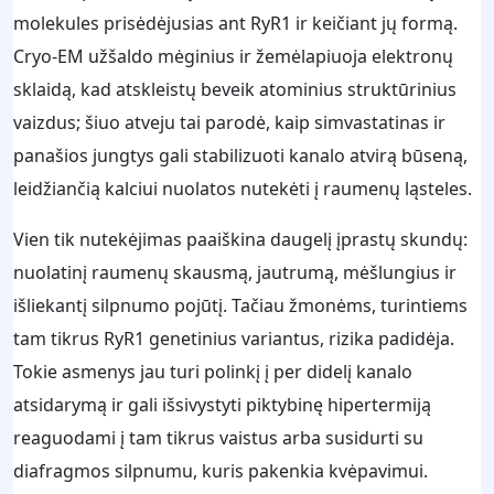
molekules prisėdėjusias ant RyR1 ir keičiant jų formą.
Cryo-EM užšaldo mėginius ir žemėlapiuoja elektronų
sklaidą, kad atskleistų beveik atominius struktūrinius
vaizdus; šiuo atveju tai parodė, kaip simvastatinas ir
panašios jungtys gali stabilizuoti kanalo atvirą būseną,
leidžiančią kalciui nuolatos nutekėti į raumenų ląsteles.
Vien tik nutekėjimas paaiškina daugelį įprastų skundų:
nuolatinį raumenų skausmą, jautrumą, mėšlungius ir
išliekantį silpnumo pojūtį. Tačiau žmonėms, turintiems
tam tikrus RyR1 genetinius variantus, rizika padidėja.
Tokie asmenys jau turi polinkį į per didelį kanalo
atsidarymą ir gali išsivystyti piktybinę hipertermiją
reaguodami į tam tikrus vaistus arba susidurti su
diafragmos silpnumu, kuris pakenkia kvėpavimui.