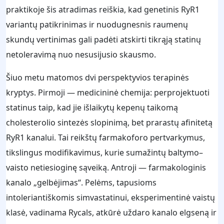
praktikoje šis atradimas reiškia, kad genetinis RyR1
variantų patikrinimas ir nuodugnesnis raumenų
skundų vertinimas gali padėti atskirti tikrąją statinų
netoleravimą nuo nesusijusio skausmo.
Šiuo metu matomos dvi perspektyvios terapinės
kryptys. Pirmoji — medicininė chemija: perprojektuoti
statinus taip, kad jie išlaikytų kepenų taikomą
cholesterolio sintezės slopinimą, bet prarastų afinitetą
RyR1 kanalui. Tai reikštų farmakoforo pertvarkymus,
tikslingus modifikavimus, kurie sumažintų baltymo–
vaisto netiesioginę sąveiką. Antroji — farmakologinis
kanalo „gelbėjimas“. Pelėms, tapusioms
intoleriantiškomis simvastatinui, eksperimentinė vaistų
klasė, vadinama Rycals, atkūrė uždaro kanalo elgseną ir