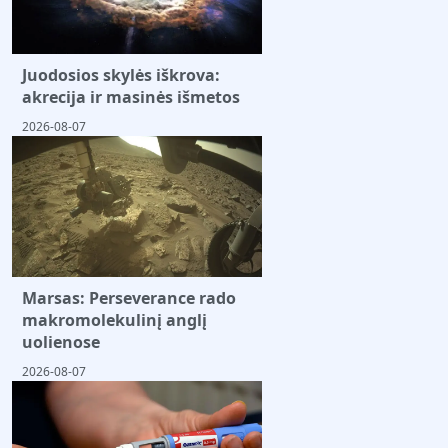
Juodosios skylės iškrova:
akrecija ir masinės išmetos
2026-08-07
Marsas: Perseverance rado
makromolekulinį anglį
uolienose
2026-08-07