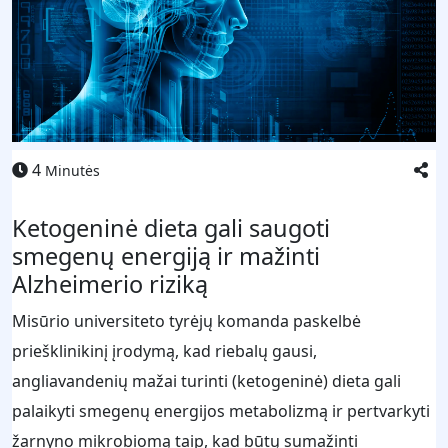
4
Minutės
Ketogeninė dieta gali saugoti
smegenų energiją ir mažinti
Alzheimerio riziką
Misūrio universiteto tyrėjų komanda paskelbė
priešklinikinį įrodymą, kad riebalų gausi,
angliavandenių mažai turinti (ketogeninė) dieta gali
palaikyti smegenų energijos metabolizmą ir pertvarkyti
žarnyno mikrobiomą taip, kad būtų sumažinti