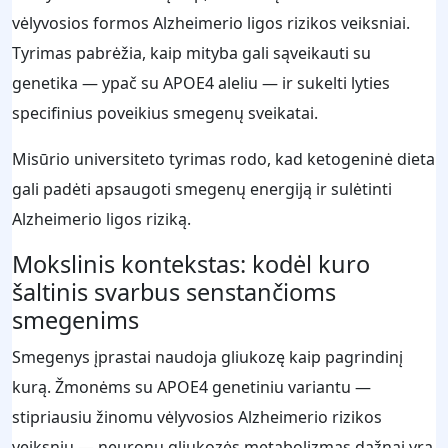
vėlyvosios formos Alzheimerio ligos rizikos veiksniai.
Tyrimas pabrėžia, kaip mityba gali sąveikauti su
genetika — ypač su APOE4 aleliu — ir sukelti lyties
specifinius poveikius smegenų sveikatai.
Misūrio universiteto tyrimas rodo, kad ketogeninė dieta
gali padėti apsaugoti smegenų energiją ir sulėtinti
Alzheimerio ligos riziką.
Mokslinis kontekstas: kodėl kuro
šaltinis svarbus senstančioms
smegenims
Smegenys įprastai naudoja gliukozę kaip pagrindinį
kurą. Žmonėms su APOE4 genetiniu variantu —
stipriausiu žinomu vėlyvosios Alzheimerio rizikos
veiksniu — neuronų gliukozės metabolizmas dažnai yra