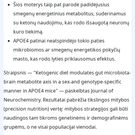
Šios moterys taip pat parodė padidėjusius
smegenų energetinius metabolitus, suderinamus
su ketonų naudojimu, kas rodo išsaugotą neuronų
kuro tiekimą.
APOE4 patinai neatspindėjo tokio paties
mikrobiomos ar smegenų energetikos pokyčių
masto, kas rodo lyties priklausomus efektus.
Straipsnis — "Ketogenic diet modulates gut microbiota-
brain metabolite axis in a sex-and genotype-specific
manner in APOE4 mice" — paskelbtas Journal of
Neurochemistry. Rezultatai pabrėžia tikslingos mitybos
(precision nutrition) vertę: mitybos strategijos gali būti
naudingos tam tikroms genetinėms ir demografinėms
grupėms, o ne visai populiacijai vienodai.