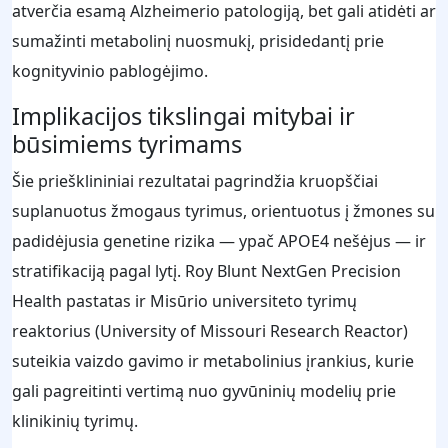
atverčia esamą Alzheimerio patologiją, bet gali atidėti ar
sumažinti metabolinį nuosmukį, prisidedantį prie
kognityvinio pablogėjimo.
Implikacijos tikslingai mitybai ir
būsimiems tyrimams
Šie priešklininiai rezultatai pagrindžia kruopščiai
suplanuotus žmogaus tyrimus, orientuotus į žmones su
padidėjusia genetine rizika — ypač APOE4 nešėjus — ir
stratifikaciją pagal lytį. Roy Blunt NextGen Precision
Health pastatas ir Misūrio universiteto tyrimų
reaktorius (University of Missouri Research Reactor)
suteikia vaizdo gavimo ir metabolinius įrankius, kurie
gali pagreitinti vertimą nuo gyvūninių modelių prie
klinikinių tyrimų.