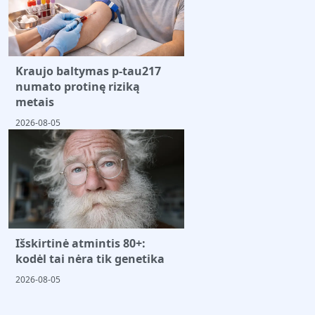
Kraujo baltymas p-tau217
numato protinę riziką
metais
2026-08-05
Išskirtinė atmintis 80+:
kodėl tai nėra tik genetika
2026-08-05