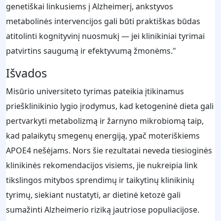
genetiškai linkusiems į Alzheimerį, ankstyvos
metabolinės intervencijos gali būti praktiškas būdas
atitolinti kognityvinį nuosmukį — jei klinikiniai tyrimai
patvirtins saugumą ir efektyvumą žmonėms."
Išvados
Misūrio universiteto tyrimas pateikia įtikinamus
priešklinikinio lygio įrodymus, kad ketogeninė dieta gali
pertvarkyti metabolizmą ir žarnyno mikrobiomą taip,
kad palaikytų smegenų energiją, ypač moteriškiems
APOE4 nešėjams. Nors šie rezultatai neveda tiesioginės
klinikinės rekomendacijos visiems, jie nukreipia link
tikslingos mitybos sprendimų ir taikytinų klinikinių
tyrimų, siekiant nustatyti, ar dietinė ketozė gali
sumažinti Alzheimerio riziką jautriose populiacijose.