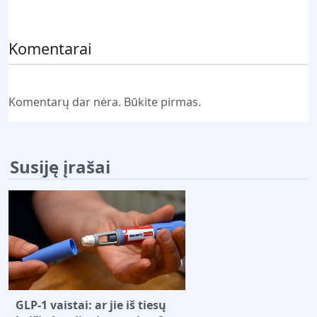
Pateikti komentarą
Komentarai
Komentarų dar nėra. Būkite pirmas.
Susiję įrašai
GLP-1 vaistai: ar jie iš tiesų