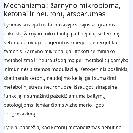
Mechanizmai: žarnyno mikrobioma,
ketonai ir neuronų atsparumas
Tyrimas susieja tris tarpusavyje susijusias grandis:
pakeistą žarnyno mikrobiotą, padidėjusią sisteminę
ketonų gamybą ir pagerintus smegenų energetikos
žymenis. Žarnyno mikrobai gali įtakoti šeimininko
metabolizmą ir neurouždegimą per metabolitų gamybą
ir imuninės sistemos moduliaciją. Ketogeninis poslinkis,
skatinantis ketonų naudojimo kelią, gali sumažinti
metabolinį stresą neuronuose, išsaugoti sinapsinę
funkciją ir sumažinti pažeidžiamumą baltymų
patologijoms, lemiančioms Alzheimerio ligos
progresavimą.
Tyrėjai pabrėžia, kad ketonų metabolizmas nebūtinai