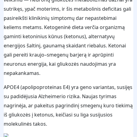
sutrikęs, ypač moterims, ir šis metabolinis deficitas gali
pasireikšti klinikinių simptomų dar nepastebimai
keliems metams. Ketogeninė dieta verčia organizmą
gaminti ketoninius kūnus (ketonus), alternatyvų
energijos šaltinį, gaunamą skaidant riebalus. Ketonai
gali pereiti kraujo–smegenų barjerą ir aprūpinti
neuronus energija, kai gliukozės naudojimas yra
nepakankamas.
APOE4 (apolipoproteinas E4) yra geno variantas, susijęs
su padidėjusia Alzheimerio rizika. Naujas tyrimas
nagrinėja, ar pakeitus pagrindinį smegenų kuro tiekimą
iš gliukozės į ketonus, keičiasi su liga susijusios
molekulinės takos.