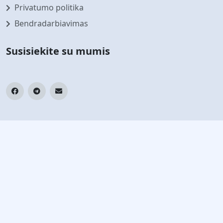
Privatumo politika
Bendradarbiavimas
Susisiekite su mumis
Prenumeruokite mūsų naujienlaiškį
Sekite naujausias naujienas ir pasiūlymus
Prenumeruoti