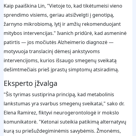
Kaip paaiškina Lin, "Vietoje to, kad tikėtumeisi vieno
sprendimo visiems, geriau atsižvelgti į genotipą,
žarnyno mikrobiomą, lytį ir amžių rekomenduojant
mitybos intervencijas." Ivanich pridūrė, kad asmeninė
patirtis — jos močiutės Alzheimerio diagnozė —
motyvuoja translacinį dėmesį ankstyvoms
intervencijoms, kurios išsaugo smegenų sveikatą
dešimtmečiais prieš įprastų simptomų atsiradimą.
Eksperto įžvalga
"Šis tyrimas sustiprina principą, kad metabolinis
lankstumas yra svarbus smegenų sveikatai," sako dr.
Elena Ramirez, fiktyvi neurogerontologė ir mokslo
komunikatorė. "Ketonai suteikia patikimą alternatyvų
kurą su priešuždegiminėmis savybėmis. Žmonėms,