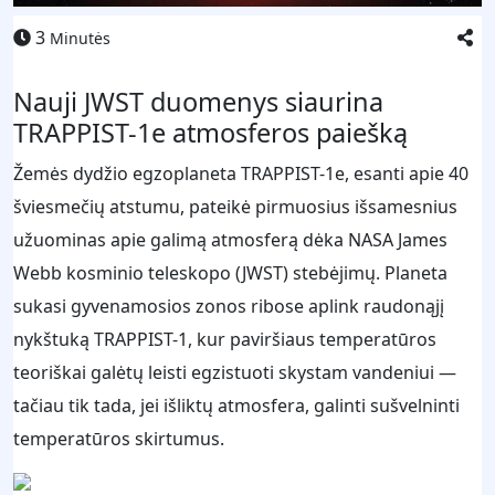
3
Minutės
Nauji JWST duomenys siaurina
TRAPPIST-1e atmosferos paiešką
Žemės dydžio egzoplaneta TRAPPIST-1e, esanti apie 40
šviesmečių atstumu, pateikė pirmuosius išsamesnius
užuominas apie galimą atmosferą dėka NASA James
Webb kosminio teleskopo (JWST) stebėjimų. Planeta
sukasi gyvenamosios zonos ribose aplink raudonąjį
nykštuką TRAPPIST-1, kur paviršiaus temperatūros
teoriškai galėtų leisti egzistuoti skystam vandeniui —
tačiau tik tada, jei išliktų atmosfera, galinti sušvelninti
temperatūros skirtumus.