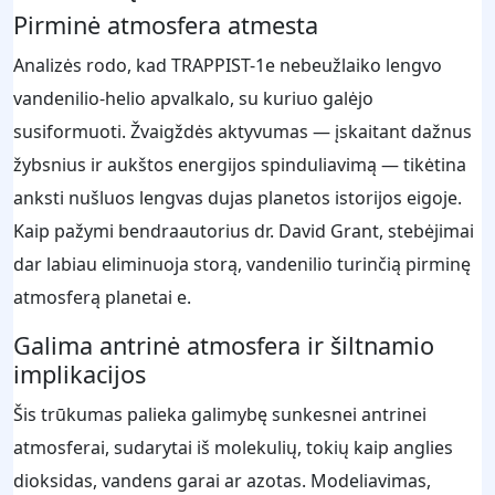
Pirminė atmosfera atmesta
Analizės rodo, kad TRAPPIST-1e nebeužlaiko lengvo
vandenilio-helio apvalkalo, su kuriuo galėjo
susiformuoti. Žvaigždės aktyvumas — įskaitant dažnus
žybsnius ir aukštos energijos spinduliavimą — tikėtina
anksti nušluos lengvas dujas planetos istorijos eigoje.
Kaip pažymi bendraautorius dr. David Grant, stebėjimai
dar labiau eliminuoja storą, vandenilio turinčią pirminę
atmosferą planetai e.
Galima antrinė atmosfera ir šiltnamio
implikacijos
Šis trūkumas palieka galimybę sunkesnei antrinei
atmosferai, sudarytai iš molekulių, tokių kaip anglies
dioksidas, vandens garai ar azotas. Modeliavimas,