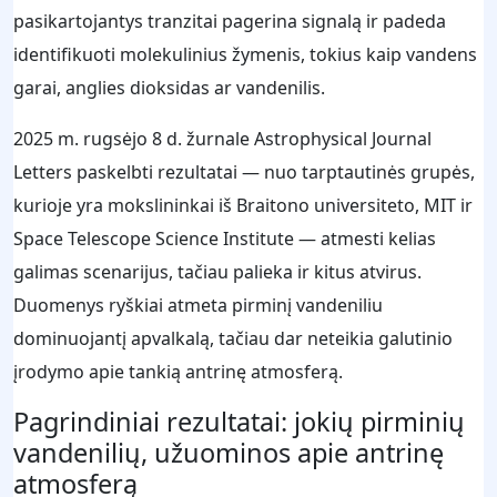
pasikartojantys tranzitai pagerina signalą ir padeda
identifikuoti molekulinius žymenis, tokius kaip vandens
garai, anglies dioksidas ar vandenilis.
2025 m. rugsėjo 8 d. žurnale Astrophysical Journal
Letters paskelbti rezultatai — nuo tarptautinės grupės,
kurioje yra mokslininkai iš Braitono universiteto, MIT ir
Space Telescope Science Institute — atmesti kelias
galimas scenarijus, tačiau palieka ir kitus atvirus.
Duomenys ryškiai atmeta pirminį vandeniliu
dominuojantį apvalkalą, tačiau dar neteikia galutinio
įrodymo apie tankią antrinę atmosferą.
Pagrindiniai rezultatai: jokių pirminių
vandenilių, užuominos apie antrinę
atmosferą