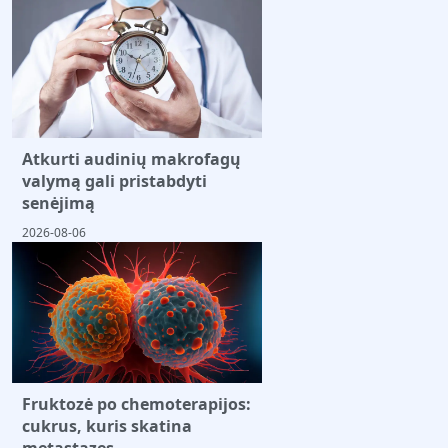
Atkurti audinių makrofagų
valymą gali pristabdyti
senėjimą
2026-08-06
Fruktozė po chemoterapijos:
cukrus, kuris skatina
metastazes