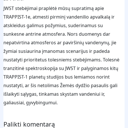
JWST stebėjimai praplėtė mūsų supratimą apie
TRAPPIST-1e, atmesti pirminį vandenilio apvalkalą ir
atskleidus galimus požymius, suderinamus su
sunkesne antrine atmosfera. Nors duomenys dar
nepatvirtina atmosferos ar paviršinių vandenynų, jie
žymiai susiaurina įmanomas scenarijus ir padeda
nustatyti prioritetus tolesniems stebėjimams. Tolesnė
tranzitinė spektroskopija su JWST ir palyginamos kitų
TRAPPIST-1 planetų studijos bus lemiamos norint
nustatyti, ar šis netolimas Žemės dydžio pasaulis gali
išlaikyti sąlygas, tinkamas skystam vandeniui ir,
galiausiai, gyvybingumui.
Palikti komentarą