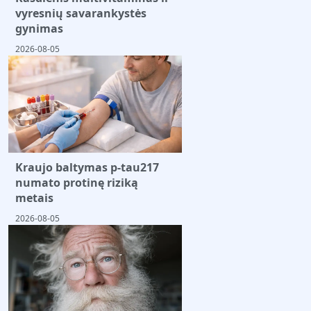
vyresnių savarankystės
gynimas
2026-08-05
Kraujo baltymas p-tau217
numato protinę riziką
metais
2026-08-05