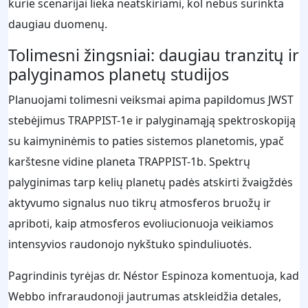
kurie scenarijai lieka neatskiriami, kol nebus surinkta
daugiau duomenų.
Tolimesni žingsniai: daugiau tranzitų ir
palyginamos planetų studijos
Planuojami tolimesni veiksmai apima papildomus JWST
stebėjimus TRAPPIST-1e ir palyginamąją spektroskopiją
su kaimyninėmis to paties sistemos planetomis, ypač
karštesne vidine planeta TRAPPIST-1b. Spektrų
palyginimas tarp kelių planetų padės atskirti žvaigždės
aktyvumo signalus nuo tikrų atmosferos bruožų ir
apriboti, kaip atmosferos evoliucionuoja veikiamos
intensyvios raudonojo nykštuko spinduliuotės.
Pagrindinis tyrėjas dr. Néstor Espinoza komentuoja, kad
Webbo infraraudonoji jautrumas atskleidžia detales,