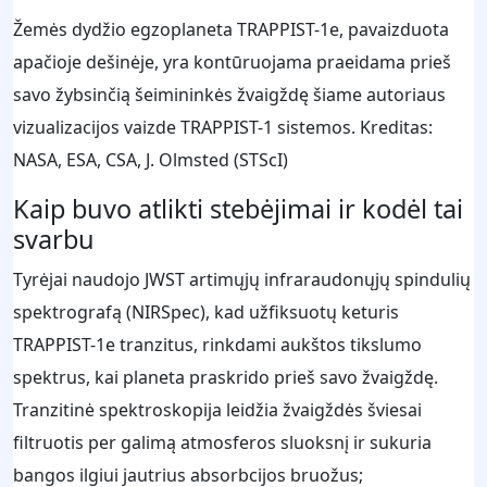
Žemės dydžio egzoplaneta TRAPPIST-1e, pavaizduota
apačioje dešinėje, yra kontūruojama praeidama prieš
savo žybsinčią šeimininkės žvaigždę šiame autoriaus
vizualizacijos vaizde TRAPPIST-1 sistemos. Kreditas:
NASA, ESA, CSA, J. Olmsted (STScI)
Kaip buvo atlikti stebėjimai ir kodėl tai
svarbu
Tyrėjai naudojo JWST artimųjų infraraudonųjų spindulių
spektrografą (NIRSpec), kad užfiksuotų keturis
TRAPPIST-1e tranzitus, rinkdami aukštos tikslumo
spektrus, kai planeta praskrido prieš savo žvaigždę.
Tranzitinė spektroskopija leidžia žvaigždės šviesai
filtruotis per galimą atmosferos sluoksnį ir sukuria
bangos ilgiui jautrius absorbcijos bruožus;