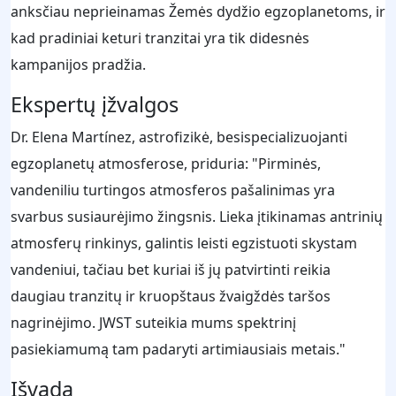
anksčiau neprieinamas Žemės dydžio egzoplanetoms, ir
kad pradiniai keturi tranzitai yra tik didesnės
kampanijos pradžia.
Ekspertų įžvalgos
Dr. Elena Martínez, astrofizikė, besispecializuojanti
egzoplanetų atmosferose, priduria: "Pirminės,
vandeniliu turtingos atmosferos pašalinimas yra
svarbus susiaurėjimo žingsnis. Lieka įtikinamas antrinių
atmosferų rinkinys, galintis leisti egzistuoti skystam
vandeniui, tačiau bet kuriai iš jų patvirtinti reikia
daugiau tranzitų ir kruopštaus žvaigždės taršos
nagrinėjimo. JWST suteikia mums spektrinį
pasiekiamumą tam padaryti artimiausiais metais."
Išvada