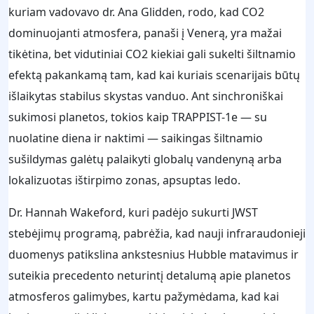
kuriam vadovavo dr. Ana Glidden, rodo, kad CO2
dominuojanti atmosfera, panaši į Venerą, yra mažai
tikėtina, bet vidutiniai CO2 kiekiai gali sukelti šiltnamio
efektą pakankamą tam, kad kai kuriais scenarijais būtų
išlaikytas stabilus skystas vanduo. Ant sinchroniškai
sukimosi planetos, tokios kaip TRAPPIST-1e — su
nuolatine diena ir naktimi — saikingas šiltnamio
sušildymas galėtų palaikyti globalų vandenyną arba
lokalizuotas ištirpimo zonas, apsuptas ledo.
Dr. Hannah Wakeford, kuri padėjo sukurti JWST
stebėjimų programą, pabrėžia, kad nauji infraraudonieji
duomenys patikslina ankstesnius Hubble matavimus ir
suteikia precedento neturintį detalumą apie planetos
atmosferos galimybes, kartu pažymėdama, kad kai