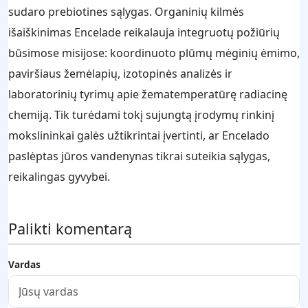
sudaro prebiotines sąlygas. Organinių kilmės
išaiškinimas Encelade reikalauja integruotų požiūrių
būsimose misijose: koordinuoto plūmų mėginių ėmimo,
paviršiaus žemėlapių, izotopinės analizės ir
laboratorinių tyrimų apie žematemperatūrę radiacinę
chemiją. Tik turėdami tokį sujungtą įrodymų rinkinį
mokslininkai galės užtikrintai įvertinti, ar Encelado
paslėptas jūros vandenynas tikrai suteikia sąlygas,
reikalingas gyvybei.
Palikti komentarą
Vardas