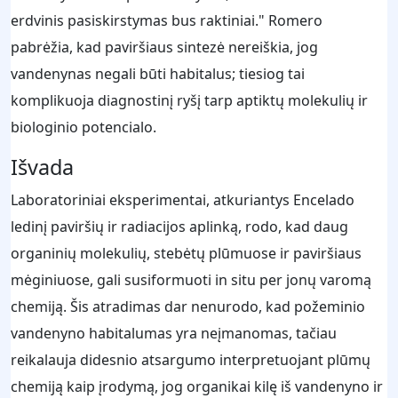
erdvinis pasiskirstymas bus raktiniai." Romero
pabrėžia, kad paviršiaus sintezė nereiškia, jog
vandenynas negali būti habitalus; tiesiog tai
komplikuoja diagnostinį ryšį tarp aptiktų molekulių ir
biologinio potencialo.
Išvada
Laboratoriniai eksperimentai, atkuriantys Encelado
ledinį paviršių ir radiacijos aplinką, rodo, kad daug
organinių molekulių, stebėtų plūmuose ir paviršiaus
mėginiuose, gali susiformuoti in situ per jonų varomą
chemiją. Šis atradimas dar nenurodo, kad požeminio
vandenyno habitalumas yra neįmanomas, tačiau
reikalauja didesnio atsargumo interpretuojant plūmų
chemiją kaip įrodymą, jog organikai kilę iš vandenyno ir