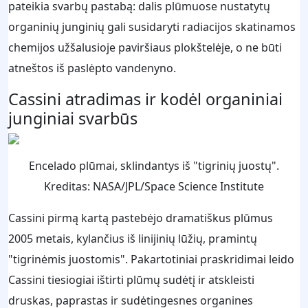
pateikia svarbų pastabą: dalis plūmuose nustatytų
organinių junginių gali susidaryti radiacijos skatinamos
chemijos užšalusioje paviršiaus plokštelėje, o ne būti
atneštos iš paslėpto vandenyno.
Cassini atradimas ir kodėl organiniai
junginiai svarbūs
Encelado plūmai, sklindantys iš "tigrinių juostų".
Kreditas: NASA/JPL/Space Science Institute
Cassini pirmą kartą pastebėjo dramatiškus plūmus
2005 metais, kylančius iš linijinių lūžių, pramintų
"tigrinėmis juostomis". Pakartotiniai praskridimai leido
Cassini tiesiogiai ištirti plūmų sudėtį ir atskleisti
druskas, paprastas ir sudėtingesnes organines