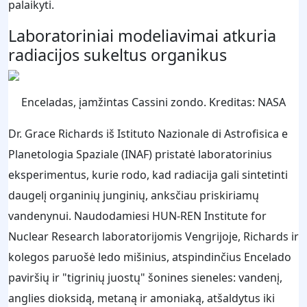
palaikyti.
Laboratoriniai modeliavimai atkuria
radiacijos sukeltus organikus
Enceladas, įamžintas Cassini zondo. Kreditas: NASA
Dr. Grace Richards iš Istituto Nazionale di Astrofisica e
Planetologia Spaziale (INAF) pristatė laboratorinius
eksperimentus, kurie rodo, kad radiacija gali sintetinti
daugelį organinių junginių, anksčiau priskiriamų
vandenynui. Naudodamiesi HUN-REN Institute for
Nuclear Research laboratorijomis Vengrijoje, Richards ir
kolegos paruošė ledo mišinius, atspindinčius Encelado
paviršių ir "tigrinių juostų" šonines sieneles: vandenį,
anglies dioksidą, metaną ir amoniaką, atšaldytus iki