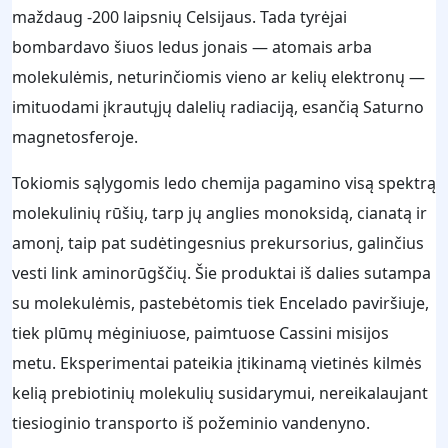
maždaug -200 laipsnių Celsijaus. Tada tyrėjai
bombardavo šiuos ledus jonais — atomais arba
molekulėmis, neturinčiomis vieno ar kelių elektronų —
imituodami įkrautųjų dalelių radiaciją, esančią Saturno
magnetosferoje.
Tokiomis sąlygomis ledo chemija pagamino visą spektrą
molekulinių rūšių, tarp jų anglies monoksidą, cianatą ir
amonį, taip pat sudėtingesnius prekursorius, galinčius
vesti link aminorūgščių. Šie produktai iš dalies sutampa
su molekulėmis, pastebėtomis tiek Encelado paviršiuje,
tiek plūmų mėginiuose, paimtuose Cassini misijos
metu. Eksperimentai pateikia įtikinamą vietinės kilmės
kelią prebiotinių molekulių susidarymui, nereikalaujant
tiesioginio transporto iš požeminio vandenyno.