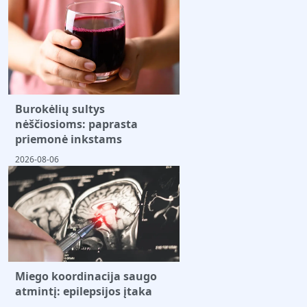
Burokėlių sultys
nėščiosioms: paprasta
priemonė inkstams
2026-08-06
Miego koordinacija saugo
atmintį: epilepsijos įtaka