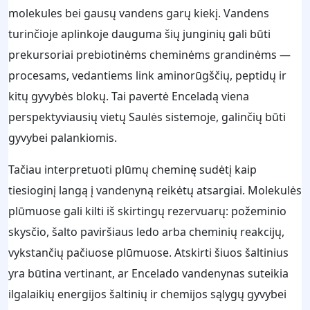
molekules bei gausų vandens garų kiekį. Vandens
turinčioje aplinkoje dauguma šių junginių gali būti
prekursoriai prebiotinėms cheminėms grandinėms —
procesams, vedantiems link aminorūgščių, peptidų ir
kitų gyvybės blokų. Tai pavertė Enceladą viena
perspektyviausių vietų Saulės sistemoje, galinčių būti
gyvybei palankiomis.
Tačiau interpretuoti plūmų cheminę sudėtį kaip
tiesioginį langą į vandenyną reikėtų atsargiai. Molekulės
plūmuose gali kilti iš skirtingų rezervuarų: požeminio
skysčio, šalto paviršiaus ledo arba cheminių reakcijų,
vykstančių pačiuose plūmuose. Atskirti šiuos šaltinius
yra būtina vertinant, ar Encelado vandenynas suteikia
ilgalaikių energijos šaltinių ir chemijos sąlygų gyvybei