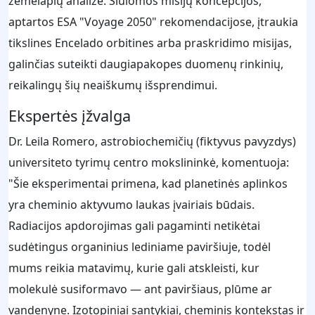
žemėlapių analize. Siūlomos misijų koncepcijos,
aptartos ESA "Voyage 2050" rekomendacijose, įtraukia
tikslines Encelado orbitines arba praskridimo misijas,
galinčias suteikti daugiapakopes duomenų rinkinių,
reikalingų šių neaiškumų išsprendimui.
Ekspertės įžvalga
Dr. Leila Romero, astrobiochemičių (fiktyvus pavyzdys)
universiteto tyrimų centro mokslininkė, komentuoja:
"Šie eksperimentai primena, kad planetinės aplinkos
yra cheminio aktyvumo laukas įvairiais būdais.
Radiacijos apdorojimas gali pagaminti netikėtai
sudėtingus organinius lediniame paviršiuje, todėl
mums reikia matavimų, kurie gali atskleisti, kur
molekulė susiformavo — ant paviršiaus, plūme ar
vandenyne. Izotopiniai santykiai, cheminis kontekstas ir