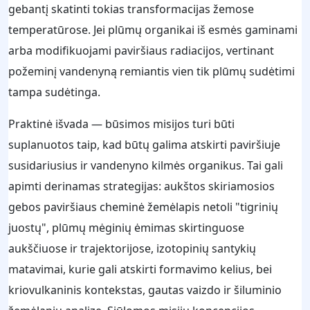
gebantį skatinti tokias transformacijas žemose
temperatūrose. Jei plūmų organikai iš esmės gaminami
arba modifikuojami paviršiaus radiacijos, vertinant
požeminį vandenyną remiantis vien tik plūmų sudėtimi
tampa sudėtinga.
Praktinė išvada — būsimos misijos turi būti
suplanuotos taip, kad būtų galima atskirti paviršiuje
susidariusius ir vandenyno kilmės organikus. Tai gali
apimti derinamas strategijas: aukštos skiriamosios
gebos paviršiaus cheminė žemėlapis netoli "tigrinių
juostų", plūmų mėginių ėmimas skirtinguose
aukščiuose ir trajektorijose, izotopinių santykių
matavimai, kurie gali atskirti formavimo kelius, bei
kriovulkaninis kontekstas, gautas vaizdo ir šiluminio