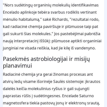
"Nors sudėtingų organinių molekulių identifikavimas
Encelado aplinkoje tebėra svarbus rodiklis vertinant
mėnulio habitalumą," sakė Richards, "rezultatai rodo,
kad radiacinė chemija paviršiuje ir plūmuose taip pat
gali sukurti šias molekules." Jos pastebėjimai pabrėžia
naują interpretacinį iššūkį: plūmuose aptikti organiniai
junginiai ne visada reiškia, kad jie kilę iš vandenyno.
Pasekmės astrobiologijai ir misijų
planavimui
Radiacinė chemija yra gerai žinomas procesas ant
atvirų ledų visame išorinėje Saulės sistemoje: įkrautos
dalelės keičia molekulinius ryšius ir gali sujungti
paprastas rūšis į sudėtingesnes. Encelade Saturno
magnetosfera tiekia pastovų jonų ir elektronų srautą,