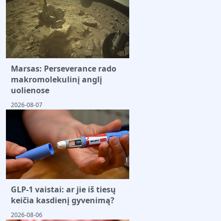
Marsas: Perseverance rado
makromolekulinį anglį
uolienose
2026-08-07
GLP-1 vaistai: ar jie iš tiesų
keičia kasdienį gyvenimą?
2026-08-06