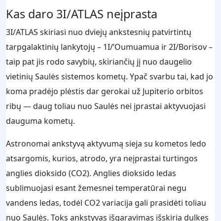
Kas daro 3I/ATLAS neįprasta
3I/ATLAS skiriasi nuo dviejų ankstesnių patvirtintų
tarpgalaktinių lankytojų – 1I/’Oumuamua ir 2I/Borisov –
taip pat jis rodo savybių, skiriančių jį nuo daugelio
vietinių Saulės sistemos kometų. Ypač svarbu tai, kad jo
koma pradėjo plėstis dar gerokai už Jupiterio orbitos
ribų — daug toliau nuo Saulės nei įprastai aktyvuojasi
dauguma kometų.
Astronomai ankstyvą aktyvumą sieja su kometos ledo
atsargomis, kurios, atrodo, yra neįprastai turtingos
anglies dioksido (CO2). Anglies dioksido ledas
sublimuojasi esant žemesnei temperatūrai negu
vandens ledas, todėl CO2 variacija gali prasidėti toliau
nuo Saulės. Toks ankstyvas išgaravimas išskiria dulkes