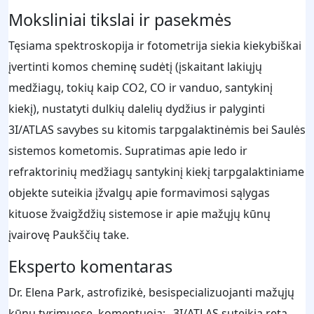
Moksliniai tikslai ir pasekmės
Tęsiama spektroskopija ir fotometrija siekia kiekybiškai
įvertinti komos cheminę sudėtį (įskaitant lakiųjų
medžiagų, tokių kaip CO2, CO ir vanduo, santykinį
kiekį), nustatyti dulkių dalelių dydžius ir palyginti
3I/ATLAS savybes su kitomis tarpgalaktinėmis bei Saulės
sistemos kometomis. Supratimas apie ledo ir
refraktorinių medžiagų santykinį kiekį tarpgalaktiniame
objekte suteikia įžvalgų apie formavimosi sąlygas
kituose žvaigždžių sistemose ir apie mažųjų kūnų
įvairovę Paukščių take.
Eksperto komentaras
Dr. Elena Park, astrofizikė, besispecializuojanti mažųjų
kūnų tyrimuose, komentuoja: „3I/ATLAS suteikia retą