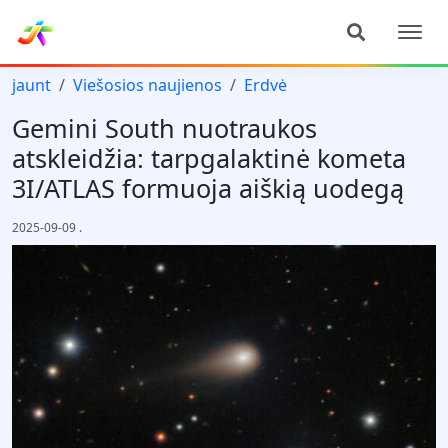
jaunt
Viešosios naujienos
Erdvė
Gemini South nuotraukos
atskleidžia: tarpgalaktinė kometa
3I/ATLAS formuoja aiškią uodegą
2025-09-09
.