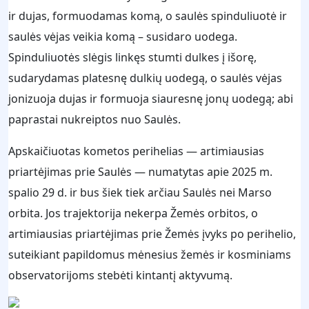
ir dujas, formuodamas komą, o saulės spinduliuotė ir
saulės vėjas veikia komą – susidaro uodega.
Spinduliuotės slėgis linkęs stumti dulkes į išorę,
sudarydamas platesnę dulkių uodegą, o saulės vėjas
jonizuoja dujas ir formuoja siauresnę jonų uodegą; abi
paprastai nukreiptos nuo Saulės.
Apskaičiuotas kometos perihelias — artimiausias
priartėjimas prie Saulės — numatytas apie 2025 m.
spalio 29 d. ir bus šiek tiek arčiau Saulės nei Marso
orbita. Jos trajektorija nekerpa Žemės orbitos, o
artimiausias priartėjimas prie Žemės įvyks po perihelio,
suteikiant papildomus mėnesius žemės ir kosminiams
observatorijoms stebėti kintantį aktyvumą.