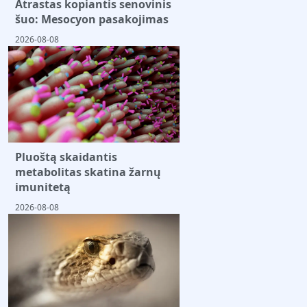
Atrastas kopiantis senovinis
šuo: Mesocyon pasakojimas
2026-08-08
Pluoštą skaidantis
metabolitas skatina žarnų
imunitetą
2026-08-08