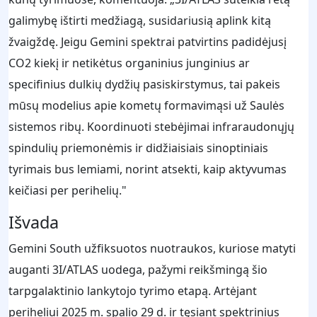
galimybę ištirti medžiagą, susidariusią aplink kitą
žvaigždę. Jeigu Gemini spektrai patvirtins padidėjusį
CO2 kiekį ir netikėtus organinius junginius ar
specifinius dulkių dydžių pasiskirstymus, tai pakeis
mūsų modelius apie kometų formavimąsi už Saulės
sistemos ribų. Koordinuoti stebėjimai infraraudonųjų
spindulių priemonėmis ir didžiaisiais sinoptiniais
tyrimais bus lemiami, norint atsekti, kaip aktyvumas
keičiasi per perihelių."
Išvada
Gemini South užfiksuotos nuotraukos, kuriose matyti
auganti 3I/ATLAS uodega, pažymi reikšmingą šio
tarpgalaktinio lankytojo tyrimo etapą. Artėjant
periheliui 2025 m. spalio 29 d. ir tęsiant spektrinius