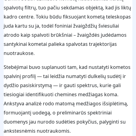
spalvotų filtrų, tuo pačiu sekdamas objektą, kad jis liktų
kadro centre. Tokiu būdu fiksuojant kometą teleskopas
juda kartu su ja, todėl foniniai žvaigždžių šviesuliai
atrodo kaip spalvoti brūkšniai – žvaigždės judėdamos
santykinai kometai palieka spalvotas trajektorijas
nuotraukose.
Stebėjimai buvo suplanuoti tam, kad nustatyti kometos
spalvinį profilį — tai leidžia numatyti dulkelių sudėtį ir
dydžio pasiskirstymą — ir gauti spektrus, kurie gali
tiesiogiai identifikuoti chemines medžiagas koma.
Ankstyva analizė rodo matomą medžiagos išsiplėtimą,
formuojantį uodegą, o preliminarūs spektriniai
duomenys jau nurodo sudėties pokyčius, palyginti su
ankstesnėmis nuotraukomis.