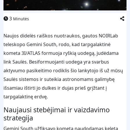
3
Minutės
Naujos didelės raiškos nuotraukos, gautos NOIRLab
teleskopo Gemini South, rodo, kad tarpgalaktinė
kometa 3I/ATLAS formuoja ryškią uodegą, judėdama
link Saulės. Besiformuojanti uodega yra svarbus
aktyvumo pasikeitimo rodiklis šio lankytojo iš už mūsų
Saulės sistemos ir suteikia astronomams galimybę
išsamiau ištirti jo dulkes ir dujas prieš grįžtant į
tarpgalaktinę erdvę.
Naujausi stebėjimai ir vaizdavimo
strategija
Gemini South užfiksavo kometą naudodamas keletą