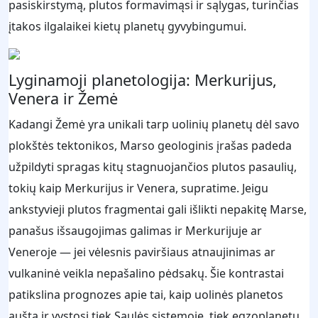
pasiskirstymą, plutos formavimąsi ir sąlygas, turinčias
įtakos ilgalaikei kietų planetų gyvybingumui.
Lyginamoji planetologija: Merkurijus,
Venera ir Žemė
Kadangi Žemė yra unikali tarp uolinių planetų dėl savo
plokštės tektonikos, Marso geologinis įrašas padeda
užpildyti spragas kitų stagnuojančios plutos pasaulių,
tokių kaip Merkurijus ir Venera, supratime. Jeigu
ankstyvieji plutos fragmentai gali išlikti nepakitę Marse,
panašus išsaugojimas galimas ir Merkurijuje ar
Veneroje — jei vėlesnis paviršiaus atnaujinimas ar
vulkaninė veikla nepašalino pėdsakų. Šie kontrastai
patikslina prognozes apie tai, kaip uolinės planetos
aušta ir vystosi tiek Saulės sistemoje, tiek egzoplanetų