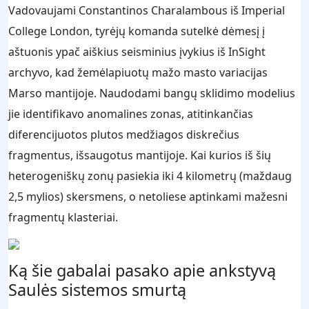
Vadovaujami Constantinos Charalambous iš Imperial
College London, tyrėjų komanda sutelkė dėmesį į
aštuonis ypač aiškius seisminius įvykius iš InSight
archyvo, kad žemėlapiuotų mažo masto variacijas
Marso mantijoje. Naudodami bangų sklidimo modelius
jie identifikavo anomalines zonas, atitinkančias
diferencijuotos plutos medžiagos diskrečius
fragmentus, išsaugotus mantijoje. Kai kurios iš šių
heterogeniškų zonų pasiekia iki 4 kilometrų (maždaug
2,5 mylios) skersmens, o netoliese aptinkami mažesni
fragmentų klasteriai.
Ką šie gabalai pasako apie ankstyvą
Saulės sistemos smurtą