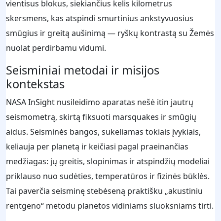
vientisus blokus, siekiančius kelis kilometrus
skersmens, kas atspindi smurtinius ankstyvuosius
smūgius ir greitą aušinimą — ryškų kontrastą su Žemės
nuolat perdirbamu vidumi.
Seisminiai metodai ir misijos
kontekstas
NASA InSight nusileidimo aparatas nešė itin jautrų
seismometrą, skirtą fiksuoti marsquakes ir smūgių
aidus. Seisminės bangos, sukeliamas tokiais įvykiais,
keliauja per planetą ir keičiasi pagal praeinančias
medžiagas: jų greitis, slopinimas ir atspindžių modeliai
priklauso nuo sudėties, temperatūros ir fizinės būklės.
Tai paverčia seisminę stebėseną praktišku „akustiniu
rentgeno“ metodu planetos vidiniams sluoksniams tirti.