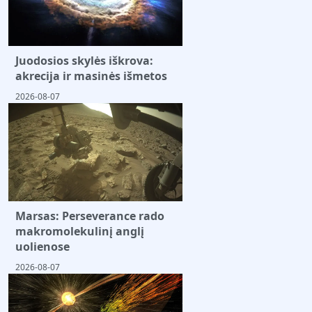
Juodosios skylės iškrova:
akrecija ir masinės išmetos
2026-08-07
Marsas: Perseverance rado
makromolekulinį anglį
uolienose
2026-08-07