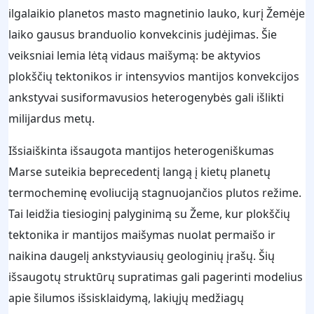
ilgalaikio planetos masto magnetinio lauko, kurį Žemėje
laiko gausus branduolio konvekcinis judėjimas. Šie
veiksniai lemia lėtą vidaus maišymą: be aktyvios
plokščių tektonikos ir intensyvios mantijos konvekcijos
ankstyvai susiformavusios heterogenybės gali išlikti
milijardus metų.
Išsiaiškinta išsaugota mantijos heterogeniškumas
Marse suteikia beprecedentį langą į kietų planetų
termocheminę evoliuciją stagnuojančios plutos režime.
Tai leidžia tiesioginį palyginimą su Žeme, kur plokščių
tektonika ir mantijos maišymas nuolat permaišo ir
naikina daugelį ankstyviausių geologinių įrašų. Šių
išsaugotų struktūrų supratimas gali pagerinti modelius
apie šilumos išsisklaidymą, lakiųjų medžiagų