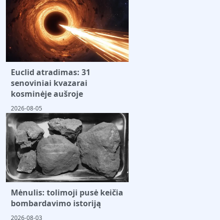
Euclid atradimas: 31
senoviniai kvazarai
kosminėje aušroje
2026-08-05
Mėnulis: tolimoji pusė keičia
bombardavimo istoriją
2026-08-03