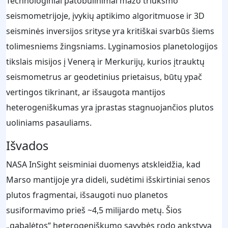
Technologiniai patobulinimai mažo triukšmo
seismometrijoje, įvykių aptikimo algoritmuose ir 3D
seisminės inversijos srityse yra kritiškai svarbūs šiems
tolimesniems žingsniams. Lyginamosios planetologijos
tikslais misijos į Venerą ir Merkurijų, kurios įtrauktų
seismometrus ar geodetinius prietaisus, būtų ypač
vertingos tikrinant, ar išsaugota mantijos
heterogeniškumas yra įprastas stagnuojančios plutos
uoliniams pasauliams.
Išvados
NASA InSight seisminiai duomenys atskleidžia, kad
Marso mantijoje yra dideli, sudėtimi išskirtiniai senos
plutos fragmentai, išsaugoti nuo planetos
susiformavimo prieš ~4,5 milijardo metų. Šios
„gabalėtos“ heterogeniškumo savybės rodo ankstyvą