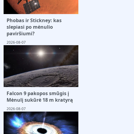
Phobas ir Stickney: kas
slepiasi po mėnulio
paviršiumi?
2026-08-07
Falcon 9 pakopos smūgis į
Mėnulį sukūrė 18 m kratyrą
2026-08-07