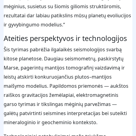
mėginius, susietus su šiomis giliomis struktūromis,
rezultatai dar labiau patikslins mūsų planetų evoliucijos
ir gyvybingumo modelius.“
Ateities perspektyvos ir technologijos
Šis tyrimas pabrėžia ilgalaikės seismologijos svarbą
kitose planetose. Daugiau seismometrų, paskirstytų
Marse, pagerintų mantijos tomografinį vaizdavimą ir
leistų atskirti konkuruojančius plutos–mantijos
maišymo modelius. Papildomos priemonės — aukštos
raiškos gravitacijos žemėlapiai, elektromagnetinis
garso tyrimas ir tikslingas mėginių parvežimas —
galėtų patvirtinti seismines interpretacijas bei suteikti
mineraloginio ir geocheminio konteksto.