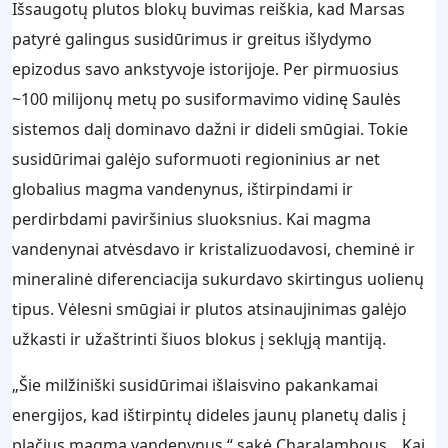
Išsaugotų plutos blokų buvimas reiškia, kad Marsas
patyrė galingus susidūrimus ir greitus išlydymo
epizodus savo ankstyvoje istorijoje. Per pirmuosius
~100 milijonų metų po susiformavimo vidinę Saulės
sistemos dalį dominavo dažni ir dideli smūgiai. Tokie
susidūrimai galėjo suformuoti regioninius ar net
globalius magma vandenynus, ištirpindami ir
perdirbdami paviršinius sluoksnius. Kai magma
vandenynai atvėsdavo ir kristalizuodavosi, cheminė ir
mineralinė diferenciacija sukurdavo skirtingus uolienų
tipus. Vėlesni smūgiai ir plutos atsinaujinimas galėjo
užkasti ir užaštrinti šiuos blokus į seklųją mantiją.
„Šie milžiniški susidūrimai išlaisvino pakankamai
energijos, kad ištirpintų dideles jaunų planetų dalis į
plačius magma vandenynus,“ sakė Charalambous. „Kai