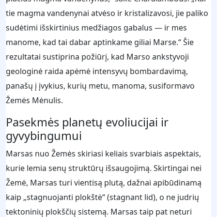
tie magma vandenynai atvėso ir kristalizavosi, jie paliko
sudėtimi išskirtinius medžiagos gabalus — ir mes
manome, kad tai dabar aptinkame giliai Marse.“ Šie
rezultatai sustiprina požiūrį, kad Marso ankstyvoji
geologinė raida apėmė intensyvų bombardavimą,
panašų į įvykius, kurių metu, manoma, susiformavo
Žemės Mėnulis.
Pasekmės planetų evoliucijai ir
gyvybingumui
Marsas nuo Žemės skiriasi keliais svarbiais aspektais,
kurie lemia senų struktūrų išsaugojimą. Skirtingai nei
Žemė, Marsas turi vientisą plutą, dažnai apibūdinamą
kaip „stagnuojanti plokštė“ (stagnant lid), o ne judrių
tektoninių plokščių sistemą. Marsas taip pat neturi