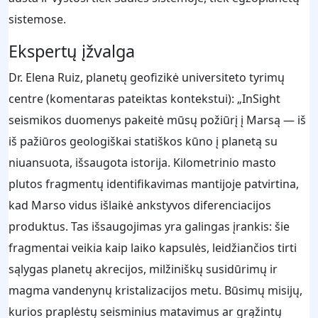
sistemose.
Ekspertų įžvalga
Dr. Elena Ruiz, planetų geofizikė universiteto tyrimų
centre (komentaras pateiktas kontekstui): „InSight
seismikos duomenys pakeitė mūsų požiūrį į Marsą — iš
iš pažiūros geologiškai statiškos kūno į planetą su
niuansuota, išsaugota istorija. Kilometrinio masto
plutos fragmentų identifikavimas mantijoje patvirtina,
kad Marso vidus išlaikė ankstyvos diferenciacijos
produktus. Tas išsaugojimas yra galingas įrankis: šie
fragmentai veikia kaip laiko kapsulės, leidžiančios tirti
sąlygas planetų akrecijos, milžiniškų susidūrimų ir
magma vandenynų kristalizacijos metu. Būsimų misijų,
kurios praplėstų seisminius matavimus ar grąžintų