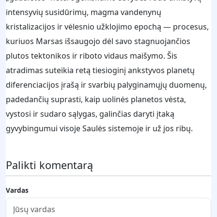
intensyvių susidūrimų, magma vandenynų
kristalizacijos ir vėlesnio užklojimo epochą — procesus,
kuriuos Marsas išsaugojo dėl savo stagnuojančios
plutos tektonikos ir riboto vidaus maišymo. Šis
atradimas suteikia retą tiesioginį ankstyvos planetų
diferenciacijos įrašą ir svarbių palyginamųjų duomenų,
padedančių suprasti, kaip uolinės planetos vėsta,
vystosi ir sudaro sąlygas, galinčias daryti įtaką
gyvybingumui visoje Saulės sistemoje ir už jos ribų.
Palikti komentarą
Vardas