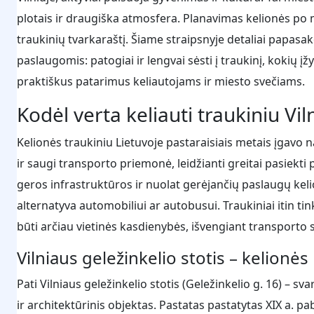
plotais ir draugiška atmosfera. Planavimas kelionės po m
traukinių tvarkaraštį. Šiame straipsnyje detaliai papasa
paslaugomis: patogiai ir lengvai sėsti į traukinį, kokių į
praktiškus patarimus keliautojams ir miesto svečiams.
Kodėl verta keliauti traukiniu Vil
Kelionės traukiniu Lietuvoje pastaraisiais metais įgavo 
ir saugi transporto priemonė, leidžianti greitai pasiekti po
geros infrastruktūros ir nuolat gerėjančių paslaugų kel
alternatyva automobiliui ar autobusui. Traukiniai itin t
būti arčiau vietinės kasdienybės, išvengiant transporto
Vilniaus geležinkelio stotis – kelionės
Pati Vilniaus geležinkelio stotis (Geležinkelio g. 16) – s
ir architektūrinis objektas. Pastatas pastatytas XIX a. 