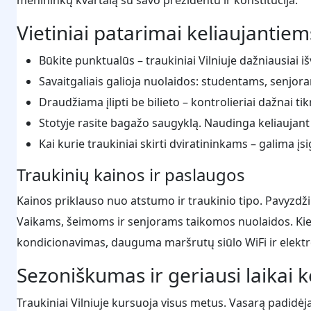
Vietiniai patarimai keliaujantiem
Būkite punktualūs – traukiniai Vilniuje dažniausiai išv
Savaitgaliais galioja nuolaidos: studentams, senjor
Draudžiama įlipti be bilieto – kontrolieriai dažnai 
Stotyje rasite bagažo saugyklą. Naudinga keliaujant
Kai kurie traukiniai skirti dviratininkams – galima įsi
Traukinių kainos ir paslaugos
Kainos priklauso nuo atstumo ir traukinio tipo. Pavyzdžiu
Vaikams, šeimoms ir senjorams taikomos nuolaidos. Kie
kondicionavimas, dauguma maršrutų siūlo WiFi ir elektro
Sezoniškumas ir geriausi laikai k
Traukiniai Vilniuje kursuoja visus metus. Vasarą padidėja