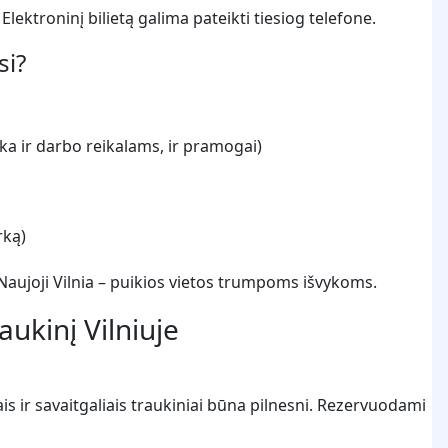
Elektroninį bilietą galima pateikti tiesiog telefone.
si?
ka ir darbo reikalams, ir pramogai)
rką)
 Naujoji Vilnia – puikios vietos trumpoms išvykoms.
raukinį Vilniuje
ais ir savaitgaliais traukiniai būna pilnesni. Rezervuodami