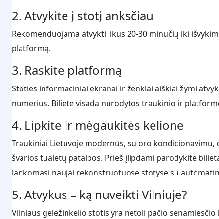
2. Atvykite į stotį anksčiau
Rekomenduojama atvykti likus 20-30 minučių iki išvykimo, 
platformą.
3. Raskite platformą
Stoties informaciniai ekranai ir ženklai aiškiai žymi atvy
numerius. Biliete visada nurodytos traukinio ir platform
4. Lipkite ir mėgaukitės kelione
Traukiniai Lietuvoje modernūs, su oro kondicionavimu, 
švarios tualetų patalpos. Prieš įlipdami parodykite bilietą
lankomasi naujai rekonstruotuose stotyse su automatin
5. Atvykus – ką nuveikti Vilniuje?
Vilniaus geležinkelio stotis yra netoli pačio senamiesči