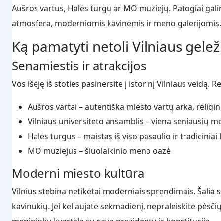
Aušros vartus, Halės turgų ar MO muziejų. Patogiai galim
atmosfera, moderniomis kavinėmis ir meno galerijomis.
Ką pamatyti netoli Vilniaus gelež
Senamiestis ir atrakcijos
Vos išėję iš stoties pasinersite į istorinį Vilniaus veidą
Aušros vartai – autentiška miesto vartų arka, religi
Vilniaus universiteto ansamblis – viena seniausių m
Halės turgus – maistas iš viso pasaulio ir tradiciniai l
MO muziejus – šiuolaikinio meno oazė
Moderni miesto kultūra
Vilnius stebina netikėtai moderniais sprendimais. Šalia 
kavinukių. Jei keliaujate sekmadienį, nepraleiskite pėsč
menininkų kvartalą su savo prezidentu ir konstitucija.