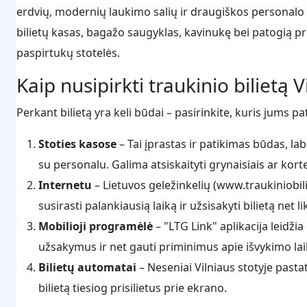
erdvių, modernių laukimo salių ir draugiškos personalo p
bilietų kasas, bagažo saugyklas, kavinukę bei patogią pri
paspirtukų stotelės.
Kaip nusipirkti traukinio bilietą V
Perkant bilietą yra keli būdai – pasirinkite, kuris jums pa
Stoties kasose
– Tai įprastas ir patikimas būdas, la
su personalu. Galima atsiskaityti grynaisiais ar kort
Internetu
– Lietuvos geležinkelių (www.traukiniobilie
susirasti palankiausią laiką ir užsisakyti bilietą net
Mobilioji programėlė
– "LTG Link" aplikacija leidžia 
užsakymus ir net gauti priminimus apie išvykimo lai
Bilietų automatai
– Neseniai Vilniaus stotyje pasta
bilietą tiesiog prisilietus prie ekrano.