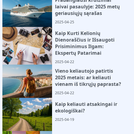
laivai pasaulyje: 2025 metų
geriausiųjų sąrašas
2025-04-25
Kaip Kurti Kelionių
Dienoraščius ir Išsaugoti
Prisiminimus Ilgam:
Ekspertų Patarimai
2025-04-22
Vieno keliautojo patirtis
2025 metais: ar keliauti
vienam iš tikrųjų paprasta?
2025-04-22
Kaip keliauti atsakingai ir
ekologiškai?
2025-04-19