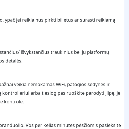
ypač jei reikia nusipirkti bilietus ar surasti reikiamą
kstančius/ išvykstančius traukinius bei jų platformų
os detalės.
dažnai veikia nemokamas WiFi, patogios sėdynės ir
 kontrolieriui arba tiesiog pasiruoškite parodyti įlipę, jei
e kontrole.
o branduolio. Vos per kelias minutes pėsčiomis pasieksite