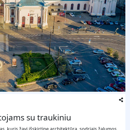
utojams su traukiniu
as, kuris žavi išskirtine architektūra, sodriais žalumos