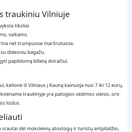
s traukiniu Vilniuje
yksta tiksliai.
ams, vaikams.
tikrina net trumpuose maršrutuose.
 su didesniu bagažu.
gyti papildomą bilietą dviračiui.
i, kelionė iš Vilniaus į Kauną kainuoja nuo 7 iki 12 eurų.
kviename traukinyje yra patogios sėdimos vietos, oro
s lizdus.
eliauti
 srautai dėl moksleivių atostogų ir turistų antplūdžio,