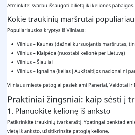
Atminkite: svarbu išsaugoti bilietą iki kelionės pabaigos. 
Kokie traukinių maršrutai populiariau
Populiariausios kryptys iš Vilniaus:
Vilnius – Kaunas (dažnai kursuojantis maršrutas, tin
Vilnius – Klaipėda (nuostabi kelionė per Lietuvą)
Vilnius – Šiauliai
Vilnius – Ignalina (kelias į Aukštaitijos nacionalinį pa
Vilniaus mieste patogiai pasiekiami Paneriai, Vaidotai ir
Praktiniai žingsniai: kaip sėsti į t
1. Planuokite kelionę iš anksto
Patikrinkite traukinių tvarkaraštį. Ypatingai penktadieni
vietą iš anksto, užsitikrinsite patogią kelionę.