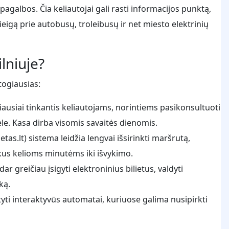
agalbos. Čia keliautojai gali rasti informacijos punktą,
eigą prie autobusų, troleibusų ir net miesto elektrinių
ilniuje?
togiausias:
biausiai tinkantis keliautojams, norintiems pasikonsultuoti
ele. Kasa dirba visomis savaitės dienomis.
tas.lt) sistema leidžia lengvai išsirinkti maršrutą,
 likus kelioms minutėms iki išvykimo.
dar greičiau įsigyti elektroninius bilietus, valdyti
ką.
tyti interaktyvūs automatai, kuriuose galima nusipirkti