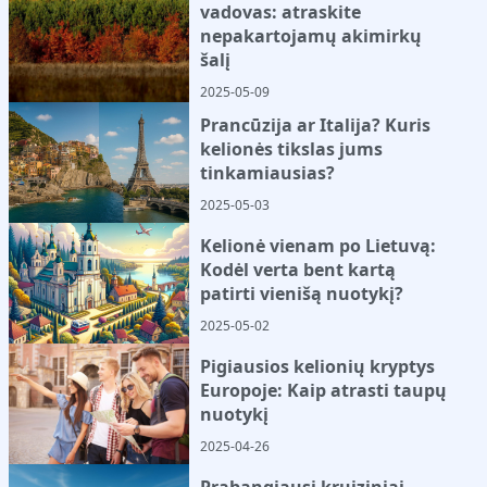
vadovas: atraskite
nepakartojamų akimirkų
šalį
2025-05-09
Prancūzija ar Italija? Kuris
kelionės tikslas jums
tinkamiausias?
2025-05-03
Kelionė vienam po Lietuvą:
Kodėl verta bent kartą
patirti vienišą nuotykį?
2025-05-02
Pigiausios kelionių kryptys
Europoje: Kaip atrasti taupų
nuotykį
2025-04-26
Prabangiausi kruiziniai