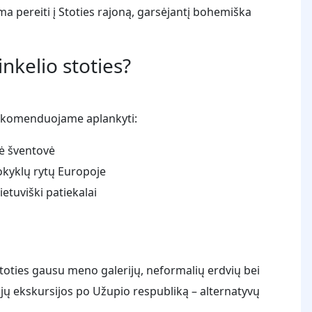
a pereiti į Stoties rajoną, garsėjantį bohemiška
inkelio stoties?
. Rekomenduojame aplankyti:
nė šventovė
okyklų rytų Europoje
ietuviški patiekalai
stoties gausu meno galerijų, neformalių erdvių bei
iųjų ekskursijos po Užupio respubliką – alternatyvų