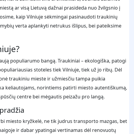
iestą ar visą Lietuvą dažnai prasideda nuo žvilgsnio į
kosime, kaip Vilniuje sėkmingai pasinaudoti traukinių
žymybių verta aplankyti netrukus išlipus, bei pateiksime
niuje?
naują populiarumo bangą. Traukiniai – ekologiška, patogi
puliariausias stoteles tiek Vilniuje, tiek už jo ribų. Dėl
ionė traukiniu mieste ir užmiesčiu tampa puikia
inka keliautojams, norintiems patirti miesto autentiškumą,
 spūsčių centre bei mėgautis peizažu pro langą.
 pradžia
varbi miesto kryžkelė, ne tik judrus transporto mazgas, bet
pabaigoje ir dabar ypatingai vertinamas dėl renovuotų