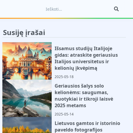
Susiję įrašai
Išsamus studijų Italijoje
gidas: atraskite geriausius
Italijos universitetus ir
kelionių įkvėpimą
2025-05-18
Geriausios šalys solo
kelionėms: saugumas,
nuotykiai ir tikroji laisvė
2025 metams
2025-05-14
Lietuvos gamtos ir istorinio
paveldo fotografijos