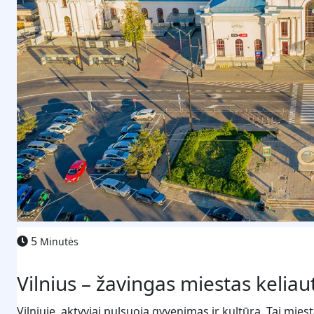
5
Minutės
Vilnius – žavingas miestas kelia
Vilniuje, aktyviai pulsuoja gyvenimas ir kultūra. Tai miest