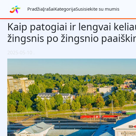
Pradžia
Įrašai
Kategorija
Susisiekite su mumis
Kaip patogiai ir lengvai kelia
žingsnis po žingsnio paaišk
2025-05-10
.