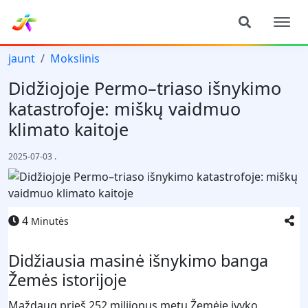
jaunt
Mokslinis
Didžiojoje Permo–triaso išnykimo
katastrofoje: miškų vaidmuo
klimato kaitoje
2025-07-03
.
4
Minutės
Didžiausia masinė išnykimo banga
Žemės istorijoje
Maždaug prieš 252 milijonus metų Žemėje įvyko