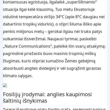
konsensusas egzistuoja, ilgalaikė „superšiltnamio“
situacija ilgai kėlė klausimų. Tuo metu Ekvatoriuje
vidutinė temperatūra viršijo 34°C (apie 8°C daugiau nei
dabartinis tropikų vidurkis), o stipri šiluma išliko apie
penkis milijonus metų – gerokai ilgiau nei truko patys
vulkaniniai išsiveržimai. Naujausi tyrimai, paskelbti
„Nature Communications“, pateikė itin svarų atsakymą:
pagrindinė priežastis buvo masinis tropinių miškų
žlugimas, kuris stipriai sumažino Žemės gebėjimą
absorbuoti anglies dvideginį ir vėl sugrąžinti įprastas
klimato sąlygas.
Fosilijų įrodymai: anglies kaupimosi
šaltinių išnykimas
Tyrėjai išanalizavo platų fosilijų įrašą, aprėpiantį įvairius