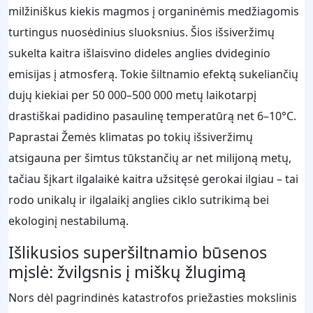
milžiniškus kiekis magmos į organinėmis medžiagomis
turtingus nuosėdinius sluoksnius. Šios išsiveržimų
sukelta kaitra išlaisvino dideles anglies dvideginio
emisijas į atmosferą. Tokie šiltnamio efektą sukeliančių
dujų kiekiai per 50 000–500 000 metų laikotarpį
drastiškai padidino pasaulinę temperatūrą net 6–10°C.
Paprastai Žemės klimatas po tokių išsiveržimų
atsigauna per šimtus tūkstančių ar net milijoną metų,
tačiau šįkart ilgalaikė kaitra užsitęsė gerokai ilgiau – tai
rodo unikalų ir ilgalaikį anglies ciklo sutrikimą bei
ekologinį nestabilumą.
Išlikusios superšiltnamio būsenos
mįslė: žvilgsnis į miškų žlugimą
Nors dėl pagrindinės katastrofos priežasties mokslinis