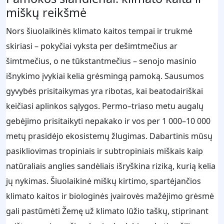
miškų reikšmė
Nors šiuolaikinės klimato kaitos tempai ir trukmė
skiriasi – pokyčiai vyksta per dešimtmečius ar
šimtmečius, o ne tūkstantmečius – senojo masinio
išnykimo įvykiai kelia grėsmingą pamoką. Sausumos
gyvybės prisitaikymas yra ribotas, kai beatodairiškai
keičiasi aplinkos sąlygos. Permo–triaso metu augalų
gebėjimo prisitaikyti nepakako ir vos per 1 000–10 000
metų prasidėjo ekosistemų žlugimas. Dabartinis mūsų
pasikliovimas tropiniais ir subtropiniais miškais kaip
natūraliais anglies sandėliais išryškina riziką, kurią kelia
jų nykimas. Šiuolaikinė miškų kirtimo, spartėjančios
klimato kaitos ir biologinės įvairovės mažėjimo grėsmė
gali pastūmėti Žemę už klimato lūžio taškų, stiprinant