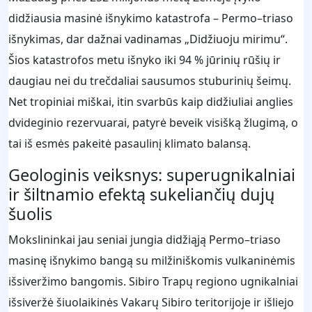
didžiausia masinė išnykimo katastrofa – Permo–triaso
išnykimas, dar dažnai vadinamas „Didžiuoju mirimu“.
Šios katastrofos metu išnyko iki 94 % jūrinių rūšių ir
daugiau nei du trečdaliai sausumos stuburinių šeimų.
Net tropiniai miškai, itin svarbūs kaip didžiuliai anglies
dvideginio rezervuarai, patyrė beveik visišką žlugimą, o
tai iš esmės pakeitė pasaulinį klimato balansą.
Geologinis veiksnys: superugnikalniai
ir šiltnamio efektą sukeliančių dujų
šuolis
Mokslininkai jau seniai jungia didžiąją Permo–triaso
masinę išnykimo bangą su milžiniškomis vulkaninėmis
išsiveržimo bangomis. Sibiro Trapų regiono ugnikalniai
išsiveržė šiuolaikinės Vakarų Sibiro teritorijoje ir išliejo