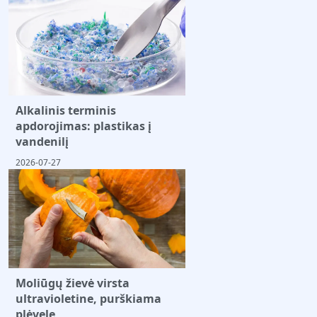
Alkalinis terminis
apdorojimas: plastikas į
vandenilį
2026-07-27
Moliūgų žievė virsta
ultravioletine, purškiama
plėvele