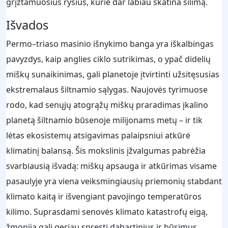
grįžtamuosius ryšius, kurie dar labiau skatina šilimą.
Išvados
Permo–triaso masinio išnykimo banga yra iškalbingas
pavyzdys, kaip anglies ciklo sutrikimas, o ypač didelių
miškų sunaikinimas, gali planetoje įtvirtinti užsitęsusias
ekstremalaus šiltnamio sąlygas. Naujovės tyrimuose
rodo, kad senųjų atogrąžų miškų praradimas įkalino
planetą šiltnamio būsenoje milijonams metų – ir tik
lėtas ekosistemų atsigavimas palaipsniui atkūrė
klimatinį balansą. Šis mokslinis įžvalgumas pabrėžia
svarbiausią išvadą: miškų apsauga ir atkūrimas visame
pasaulyje yra viena veiksmingiausių priemonių stabdant
klimato kaitą ir išvengiant pavojingo temperatūros
kilimo. Suprasdami senovės klimato katastrofų eigą,
žmonija gali geriau spręsti dabartinius ir būsimus