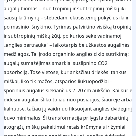
augalų biomas – nuo tropinių ir subtropinių miškų iki
sausų krūmynų – stebėdami ekosistemų pokyčius iki ir
po masinio išnykimo. Tyrimas patvirtino visišką tropinių
ir subtropinių miškų žūtį, po kurios sekė vadinamoji
„anglies pertrauka“ – laikotarpis be užkastos augalinės
medžiagos. Tai įrodo organinio anglies ciklo sutrikimą:
augalų sumažėjimas smarkiai susilpnino CO2
absorbciją. Tose vietose, kur anksčiau driekėsi tankūs
miškai, liko tik mažos, atsparios liukuopodžiai –
sporinius augalus siekiančius 2–20 cm aukščio. Kai kurie
didesni augalai išliko toliau nuo pusiaujos, šiaurėje arba
kalnuose, tačiau jų vaidmuo fiksuojant anglies dvideginį
buvo minimalus. Ši transformacija prilygsta dabartinių
atogrąžų miškų pakeitimui retais krūmynais ir žymiai