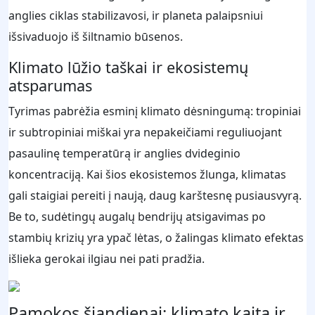
anglies ciklas stabilizavosi, ir planeta palaipsniui
išsivaduojo iš šiltnamio būsenos.
Klimato lūžio taškai ir ekosistemų
atsparumas
Tyrimas pabrėžia esminį klimato dėsningumą: tropiniai
ir subtropiniai miškai yra nepakeičiami reguliuojant
pasaulinę temperatūrą ir anglies dvideginio
koncentraciją. Kai šios ekosistemos žlunga, klimatas
gali staigiai pereiti į naują, daug karštesnę pusiausvyrą.
Be to, sudėtingų augalų bendrijų atsigavimas po
stambių krizių yra ypač lėtas, o žalingas klimato efektas
išlieka gerokai ilgiau nei pati pradžia.
Pamokos šiandienai: klimato kaita ir