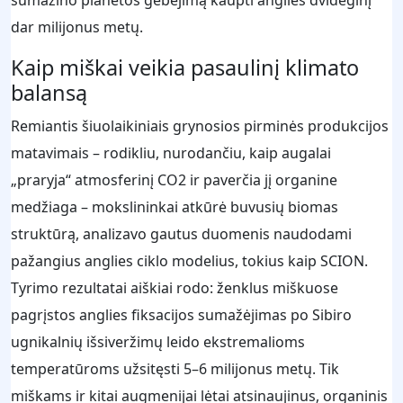
sumažino planetos gebėjimą kaupti anglies dvideginį
dar milijonus metų.
Kaip miškai veikia pasaulinį klimato
balansą
Remiantis šiuolaikiniais grynosios pirminės produkcijos
matavimais – rodikliu, nurodančiu, kaip augalai
„praryja“ atmosferinį CO2 ir paverčia jį organine
medžiaga – mokslininkai atkūrė buvusių biomas
struktūrą, analizavo gautus duomenis naudodami
pažangius anglies ciklo modelius, tokius kaip SCION.
Tyrimo rezultatai aiškiai rodo: ženklus miškuose
pagrįstos anglies fiksacijos sumažėjimas po Sibiro
ugnikalnių išsiveržimų leido ekstremalioms
temperatūroms užsitęsti 5–6 milijonus metų. Tik
miškams ir kitai augmenijai lėtai atsinaujinus, organinis