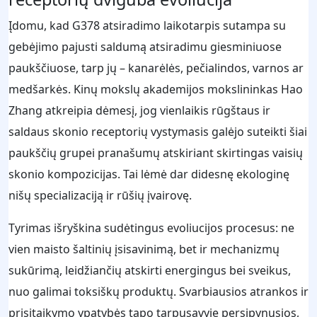
Įdomu, kad G378 atsiradimo laikotarpis sutampa su
gebėjimo pajusti saldumą atsiradimu giesminiuose
paukščiuose, tarp jų – kanarėlės, pečialindos, varnos ar
medšarkės. Kinų mokslų akademijos mokslininkas Hao
Zhang atkreipia dėmesį, jog vienlaikis rūgštaus ir
saldaus skonio receptorių vystymasis galėjo suteikti šiai
paukščių grupei pranašumų atskiriant skirtingas vaisių
skonio kompozicijas. Tai lėmė dar didesnę ekologinę
nišų specializaciją ir rūšių įvairovę.
Tyrimas išryškina sudėtingus evoliucijos procesus: ne
vien maisto šaltinių įsisavinimą, bet ir mechanizmų
sukūrimą, leidžiančių atskirti energingus bei sveikus,
nuo galimai toksiškų produktų. Svarbiausios atrankos ir
prisitaikymo ypatybės tapo tarpusavyje persipynusios,