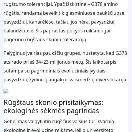
rūgštumo tolerancijai. Ypač išskirtinė – G378 amino
rūgštis, randama beveik tik giesminiuose paukščiuose,
pavyzdžiui, kanarėlėse, tačiau jos nėra, pavyzdžiui,
balandžiuose. Šis paprastas pokytis reikšmingai
pagerino rūgštaus skonio toleranciją.
Palyginus įvairias paukščių grupes, nustatyta, kad G378
atsirado prieš 34–23 milijonus metų. Šis laikotarpis
sutampa su pagrindiniais evoliuciniais įvykiais,
pavyzdžiui, žydinčių augalų ir vaismedžių diversifikacija.
Rūgštaus skonio prisitaikymas:
ekologinės sėkmės pagrindas
Gebėjimas valgyti itin rūgščius vaisius turi svarbią
ekologinę ir evoliucinę reikšmę. Jeilio universiteto