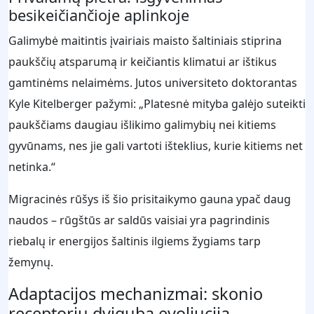
besikeičiančioje aplinkoje
Galimybė maitintis įvairiais maisto šaltiniais stiprina
paukščių atsparumą ir keičiantis klimatui ar ištikus
gamtinėms nelaimėms. Jutos universiteto doktorantas
Kyle Kitelberger pažymi: „Platesnė mityba galėjo suteikti
paukščiams daugiau išlikimo galimybių nei kitiems
gyvūnams, nes jie gali vartoti išteklius, kurie kitiems net
netinka.“
Migracinės rūšys iš šio prisitaikymo gauna ypač daug
naudos – rūgštūs ar saldūs vaisiai yra pagrindinis
riebalų ir energijos šaltinis ilgiems žygiams tarp
žemynų.
Adaptacijos mechanizmai: skonio
receptorių dviguba evoliucija