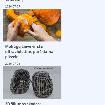
2026-07-27
Moliūgų žievė virsta
ultravioletine, purškiama
plėvele
2026-07-26
3D šilumos skydas: