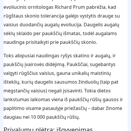
evoliucinis ornitologas Richard Prum pabrėžia, kad
rūgštaus skonio tolerancija galėjo vystytis drauge su
vaisius duodančių augalų evoliucija. Daugelis augalų
sėklų sklaido per paukščių išmatas, todėl augalams
naudinga prisitaikyti prie paukščių skonio.
Toks abipusiai naudingas ryšys skatino ir augalų, ir
paukščių įvairovės didėjimą. Paukščiai, sugebantys
valgyti rūgščius vaisius, gauna unikalių maistinių
išteklių, kurių daugelis sausumos žinduolių (taip pat
mėgstančių vaisius) negali įsisavinti. Tokia dietos
lankstumas laikomas viena iš paukščių rūšių gausos ir
paplitimo visame pasaulyje priežasčių – dabar žinome
daugiau nei 10 000 paukščių rūšių.
Privalumų plėtra: išgyvenimas