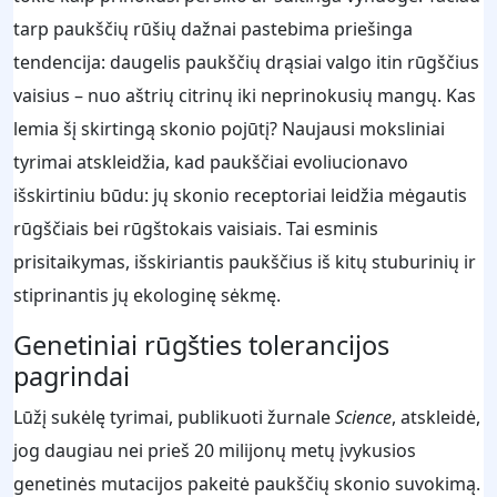
tarp paukščių rūšių dažnai pastebima priešinga
tendencija: daugelis paukščių drąsiai valgo itin rūgščius
vaisius – nuo aštrių citrinų iki neprinokusių mangų. Kas
lemia šį skirtingą skonio pojūtį? Naujausi moksliniai
tyrimai atskleidžia, kad paukščiai evoliucionavo
išskirtiniu būdu: jų skonio receptoriai leidžia mėgautis
rūgščiais bei rūgštokais vaisiais. Tai esminis
prisitaikymas, išskiriantis paukščius iš kitų stuburinių ir
stiprinantis jų ekologinę sėkmę.
Genetiniai rūgšties tolerancijos
pagrindai
Lūžį sukėlę tyrimai, publikuoti žurnale
Science
, atskleidė,
jog daugiau nei prieš 20 milijonų metų įvykusios
genetinės mutacijos pakeitė paukščių skonio suvokimą.