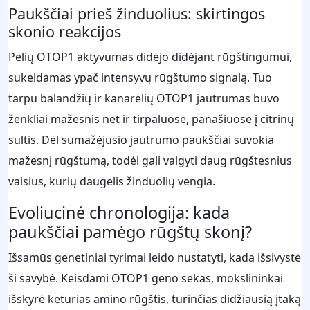
Paukščiai prieš žinduolius: skirtingos
skonio reakcijos
Pelių OTOP1 aktyvumas didėjo didėjant rūgštingumui,
sukeldamas ypač intensyvų rūgštumo signalą. Tuo
tarpu balandžių ir kanarėlių OTOP1 jautrumas buvo
ženkliai mažesnis net ir tirpaluose, panašiuose į citrinų
sultis. Dėl sumažėjusio jautrumo paukščiai suvokia
mažesnį rūgštumą, todėl gali valgyti daug rūgštesnius
vaisius, kurių daugelis žinduolių vengia.
Evoliucinė chronologija: kada
paukščiai pamėgo rūgštų skonį?
Išsamūs genetiniai tyrimai leido nustatyti, kada išsivystė
ši savybė. Keisdami OTOP1 geno sekas, mokslininkai
išskyrė keturias amino rūgštis, turinčias didžiausią įtaką