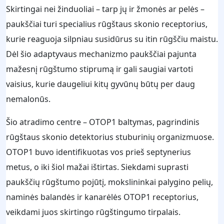
Skirtingai nei žinduoliai – tarp jų ir žmonės ar pelės –
paukščiai turi specialius rūgštaus skonio receptorius,
kurie reaguoja silpniau susidūrus su itin rūgščiu maistu.
Dėl šio adaptyvaus mechanizmo paukščiai pajunta
mažesnį rūgštumo stiprumą ir gali saugiai vartoti
vaisius, kurie daugeliui kitų gyvūnų būtų per daug
nemalonūs.
Šio atradimo centre – OTOP1 baltymas, pagrindinis
rūgštaus skonio detektorius stuburinių organizmuose.
OTOP1 buvo identifikuotas vos prieš septynerius
metus, o iki šiol mažai ištirtas. Siekdami suprasti
paukščių rūgštumo pojūtį, mokslininkai palygino pelių,
naminės balandės ir kanarėlės OTOP1 receptorius,
veikdami juos skirtingo rūgštingumo tirpalais.