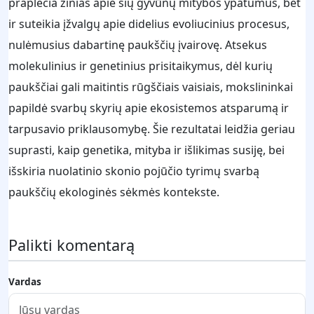
praplečia žinias apie šių gyvūnų mitybos ypatumus, bet
ir suteikia įžvalgų apie didelius evoliucinius procesus,
nulėmusius dabartinę paukščių įvairovę. Atsekus
molekulinius ir genetinius prisitaikymus, dėl kurių
paukščiai gali maitintis rūgščiais vaisiais, mokslininkai
papildė svarbų skyrių apie ekosistemos atsparumą ir
tarpusavio priklausomybę. Šie rezultatai leidžia geriau
suprasti, kaip genetika, mityba ir išlikimas susiję, bei
išskiria nuolatinio skonio pojūčio tyrimų svarbą
paukščių ekologinės sėkmės kontekste.
Palikti komentarą
Vardas