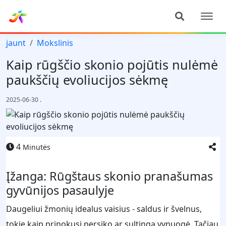
jaunt
Mokslinis
Kaip rūgščio skonio pojūtis nulėmė
paukščių evoliucijos sėkmę
2025-06-30
.
4
Minutės
Įžanga: Rūgštaus skonio pranašumas
gyvūnijos pasaulyje
Daugeliui žmonių idealus vaisius - saldus ir švelnus,
tokie kaip prinokusi persiko ar sultinga vynuogė. Tačiau