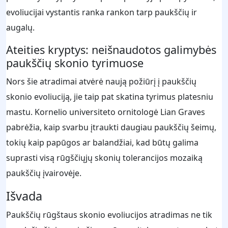
evoliucijai vystantis ranka rankon tarp paukščių ir
augalų.
Ateities kryptys: neišnaudotos galimybės
paukščių skonio tyrimuose
Nors šie atradimai atvėrė naują požiūrį į paukščių
skonio evoliuciją, jie taip pat skatina tyrimus platesniu
mastu. Kornelio universiteto ornitologė Lian Graves
pabrėžia, kaip svarbu įtraukti daugiau paukščių šeimų,
tokių kaip papūgos ar balandžiai, kad būtų galima
suprasti visą rūgščiųjų skonių tolerancijos mozaiką
paukščių įvairovėje.
Išvada
Paukščių rūgštaus skonio evoliucijos atradimas ne tik