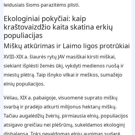
leidusiais šioms parazitėms plisti.
Ekologiniai pokyčiai: kaip
kraštovaizdžio kaita skatina erkių
populiacijas
Miškų atkūrimas ir Laimo ligos protrūkiai
XVIII–XIX a. šiaurės rytų JAV masiškai kirsti miškai,
siekiant išplėsti žemės ūkį, vykdyti medienos ruošą ir
miestų plėtrą. Taip išnyko vilkai ir meškos, sumažėjo
elnių populiacijos.
Vėliau, XIX a. pabaigoje, visuomenė suprato miškų
svarbą ir pradėjo atkurti milijonus hektarų miškų.
Tačiau augalėdžių žvėrių, pirmiausia elnių, populiacijos
atsigavo greičiau nei plėšrūnų, sukeldamos ekologinį
disbalansą. Toks nevaldomas elnių augimas sudarė