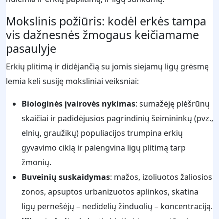
Mokslinis požiūris: kodėl erkės tampa
vis dažnesnės žmogaus keičiamame
pasaulyje
Erkių plitimą ir didėjančią su jomis siejamų ligų grėsmę
lemia keli susiję moksliniai veiksniai:
Biologinės įvairovės nykimas
: sumažėję plėšrūnų
skaičiai ir padidėjusios pagrindinių šeimininkų (pvz.,
elnių, graužikų) populiacijos trumpina erkių
gyvavimo ciklą ir palengvina ligų plitimą tarp
žmonių.
Buveinių suskaidymas
: mažos, izoliuotos žaliosios
zonos, apsuptos urbanizuotos aplinkos, skatina
ligų pernešėjų – nedidelių žinduolių – koncentraciją.