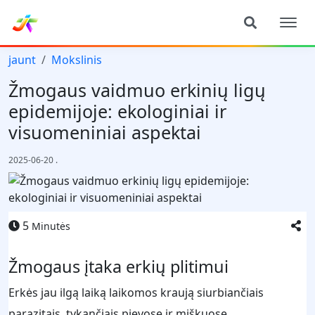
jaunt
Mokslinis
Žmogaus vaidmuo erkinių ligų
epidemijoje: ekologiniai ir
visuomeniniai aspektai
2025-06-20
.
5
Minutės
Žmogaus įtaka erkių plitimui
Erkės jau ilgą laiką laikomos kraują siurbiančiais
parazitais, tykančiais pievose ir miškuose,