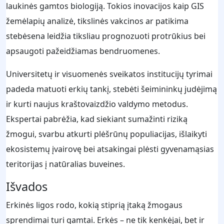
laukinės gamtos biologiją. Tokios inovacijos kaip GIS
žemėlapių analizė, tikslinės vakcinos ar patikima
stebėsena leidžia tiksliau prognozuoti protrūkius bei
apsaugoti pažeidžiamas bendruomenes.
Universitetų ir visuomenės sveikatos institucijų tyrimai
padeda matuoti erkių tankį, stebėti šeimininkų judėjimą
ir kurti naujus kraštovaizdžio valdymo metodus.
Ekspertai pabrėžia, kad siekiant sumažinti riziką
žmogui, svarbu atkurti plėšrūnų populiacijas, išlaikyti
ekosistemų įvairovę bei atsakingai plėsti gyvenamąsias
teritorijas į natūralias buveines.
Išvados
Erkinės ligos rodo, kokią stiprią įtaką žmogaus
sprendimai turi gamtai. Erkės – ne tik kenkėjai, bet ir