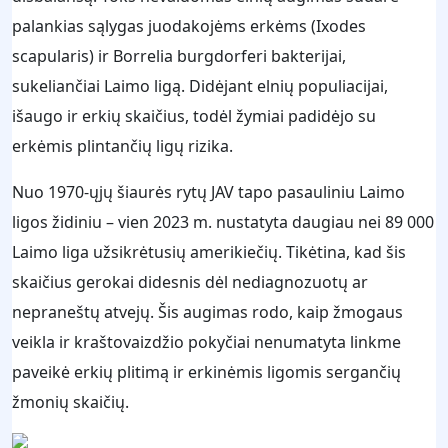
palankias sąlygas juodakojėms erkėms (Ixodes
scapularis) ir Borrelia burgdorferi bakterijai,
sukeliančiai Laimo ligą. Didėjant elnių populiacijai,
išaugo ir erkių skaičius, todėl žymiai padidėjo su
erkėmis plintančių ligų rizika.
Nuo 1970-ųjų šiaurės rytų JAV tapo pasauliniu Laimo
ligos židiniu – vien 2023 m. nustatyta daugiau nei 89 000
Laimo liga užsikrėtusių amerikiečių. Tikėtina, kad šis
skaičius gerokai didesnis dėl nediagnozuotų ar
nepraneštų atvejų. Šis augimas rodo, kaip žmogaus
veikla ir kraštovaizdžio pokyčiai nenumatyta linkme
paveikė erkių plitimą ir erkinėmis ligomis sergančių
žmonių skaičių.