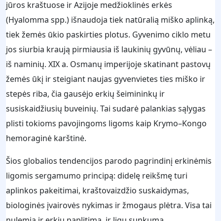
jūros kraštuose ir Azijoje medžioklinės erkės
(Hyalomma spp.) išnaudoja tiek natūralią miško aplinką,
tiek žemės ūkio paskirties plotus. Gyvenimo ciklo metu
jos siurbia kraują pirmiausia iš laukinių gyvūnų, vėliau –
iš naminių. XIX a. Osmanų imperijoje skatinant pastovų
žemės ūkį ir steigiant naujas gyvenvietes ties miško ir
stepės riba, čia gausėjo erkių šeimininkų ir
susiskaidžiusių buveinių. Tai sudarė palankias sąlygas
plisti tokioms pavojingoms ligoms kaip Krymo–Kongo
hemoraginė karštinė.
Šios globalios tendencijos parodo pagrindinį erkinėmis
ligomis sergamumo principą: didelę reikšmę turi
aplinkos pakeitimai, kraštovaizdžio suskaidymas,
biologinės įvairovės nykimas ir žmogaus plėtra. Visa tai
nulemia ir erkių paplitimą, ir ligų sunkumą.