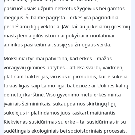
pasiruošusiais užpulti netikėtus žygeivius bei gamtos
mėgėjus. Ši baimė pagrįsta – erkės yra pagrindiniai
pernešamų ligų vektoriai JAV. Tačiau jų keliamų grėsmių
mastą lemia gilūs istoriniai pokyčiai ir nuolatiniai
aplinkos pasikeitimai, susiję su žmogaus veikla.
Moksliniai tyrimai patvirtina, kad erkės – mažos
voragyvių giminės būtybės – atlieka svarbų vaidmenį
platinant bakterijas, virusus ir pirmuonis, kurie sukelia
tokias ligas kaip Laimo liga, babeziozė ar Uolinės kalnų
dėmėtoji karštinė. Viso gyvenimo metu erkės minta
įvairiais šeimininkais, sukaupdamos skirtingų ligų
sukėlėjus ir platindamos juos kaskart maitinantis.
Kiekvienas susidūrimas su erke – tai susidūrimas ir su
sudėtingais ekologiniais bei socioistoriniais procesais,