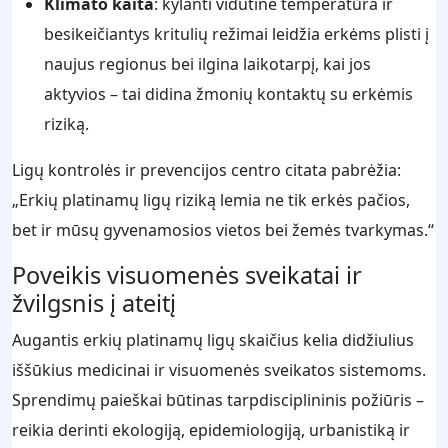
Klimato kaita
: kylanti vidutinė temperatūra ir
besikeičiantys kritulių režimai leidžia erkėms plisti į
naujus regionus bei ilgina laikotarpį, kai jos
aktyvios – tai didina žmonių kontaktų su erkėmis
riziką.
Ligų kontrolės ir prevencijos centro citata pabrėžia:
„Erkių platinamų ligų riziką lemia ne tik erkės pačios,
bet ir mūsų gyvenamosios vietos bei žemės tvarkymas.“
Poveikis visuomenės sveikatai ir
žvilgsnis į ateitį
Augantis erkių platinamų ligų skaičius kelia didžiulius
iššūkius medicinai ir visuomenės sveikatos sistemoms.
Sprendimų paieškai būtinas tarpdisciplininis požiūris –
reikia derinti ekologiją, epidemiologiją, urbanistiką ir