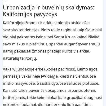
Urbanizacija ir buveinių skaidymas:
Kalifornijos pavyzdys
Kalifornijoje žmonių ir erkių ekologija atskleidžia
svarbias tendencijas. Nors tokie regionai kaip Šiauriniai
Vidiniai pakrantės kalnai bei Santa Kruzo kalnai išlaikė
savo miškus ir plėšrūnus, sparčiai augant gyvenamųjų
namų paklausai žmonės pradėjo kurtis vis arčiau
natūralių teritorijų.
Vakarų juodakojė erkė (Ixodes pacificus), Laimo ligos
pernešėja vakarinėje JAV dalyje, klesti ne vientisuose
miško masyvuose, o suskaidytuose žaliuose plotuose.
Kai natūralios buveinės apsupamos urbanizuotomis
teritorijomis, tokie šeimininkai kaip graužikai dauginasi
nekontroliuojamai, didinant erkinių ligų paplitimą.