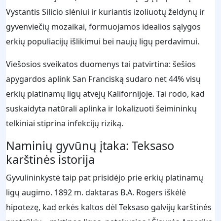
Vystantis Silicio slėniui ir kuriantis izoliuotų želdynų ir
gyvenviečių mozaikai, formuojamos idealios sąlygos
erkių populiacijų išlikimui bei naujų ligų perdavimui.
Viešosios sveikatos duomenys tai patvirtina: šešios
apygardos aplink San Franciską sudaro net 44% visų
erkių platinamų ligų atvejų Kalifornijoje. Tai rodo, kad
suskaidyta natūrali aplinka ir lokalizuoti šeimininkų
telkiniai stiprina infekcijų riziką.
Naminių gyvūnų įtaka: Teksaso
karštinės istorija
Gyvulininkystė taip pat prisidėjo prie erkių platinamų
ligų augimo. 1892 m. daktaras B.A. Rogers iškėlė
hipotezę, kad erkės kaltos dėl Teksaso galvijų karštinės