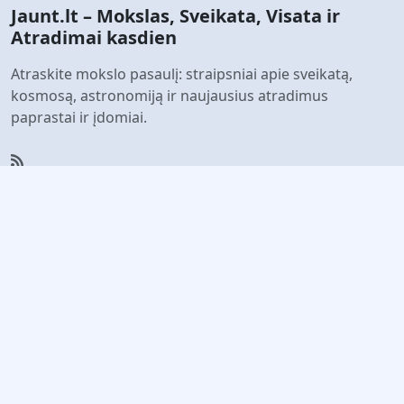
Jaunt.lt – Mokslas, Sveikata, Visata ir
Atradimai kasdien
Atraskite mokslo pasaulį: straipsniai apie sveikatą,
kosmosą, astronomiją ir naujausius atradimus
paprastai ir įdomiai.
Greitos nuorodos
Taisyklės
Privatumo politika
Bendradarbiavimas
Susisiekite su mumis