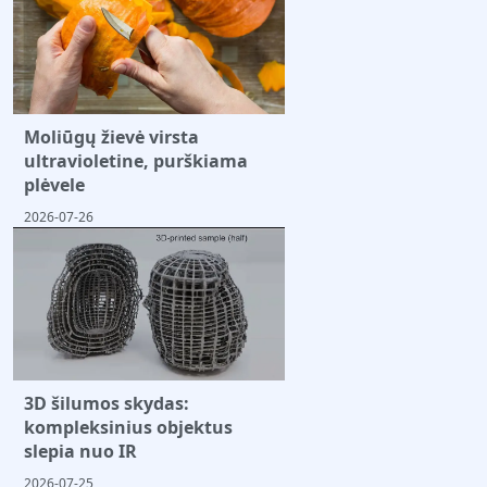
Moliūgų žievė virsta
ultravioletine, purškiama
plėvele
2026-07-26
3D šilumos skydas:
kompleksinius objektus
slepia nuo IR
2026-07-25