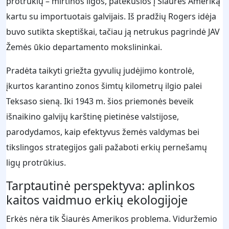
protrūkių – mirtinos ligos, patekusios į Šiaurės Ameriką
kartu su importuotais galvijais. Iš pradžių Rogers idėja
buvo sutikta skeptiškai, tačiau ją netrukus pagrindė JAV
Žemės ūkio departamento mokslininkai.
Pradėta taikyti griežta gyvulių judėjimo kontrolė,
įkurtos karantino zonos šimtų kilometrų ilgio palei
Teksaso sieną. Iki 1943 m. šios priemonės beveik
išnaikino galvijų karštinę pietinėse valstijose,
parodydamos, kaip efektyvus žemės valdymas bei
tikslingos strategijos gali pažaboti erkių pernešamų
ligų protrūkius.
Tarptautinė perspektyva: aplinkos
kaitos vaidmuo erkių ekologijoje
Erkės nėra tik Šiaurės Amerikos problema. Viduržemio