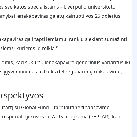
s sveikatos specialistams – Liverpulio universiteto
amybai lenakapaviras galėtų kainuoti vos 25 dolerius
apaviras gali tapti lemiamu įrankiu siekiant sumažinti
isiems, kuriems jo reikia.“
lomis, kad sukurtų lenakapaviro generinius variantus iki
os įgyvendinimas užtruks dėl reguliacinių reikalavimų,
erspektyvos
tartį su Global Fund – tarptautine finansavimo
ento specialioji kovos su AIDS programa (PEPFAR), kad