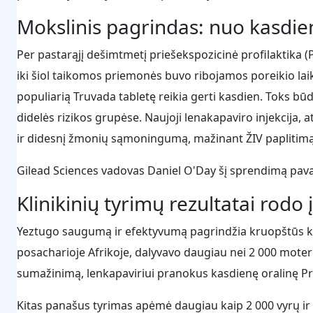
Mokslinis pagrindas: nuo kasdieni
Per pastarąjį dešimtmetį priešekspozicinė profilaktika (
iki šiol taikomos priemonės buvo ribojamos poreikio laik
populiarią Truvada tabletę reikia gerti kasdien. Toks b
didelės rizikos grupėse. Naujoji lenakapaviro injekcija
ir didesnį žmonių sąmoningumą, mažinant ŽIV paplitimą
Gilead Sciences vadovas Daniel O'Day šį sprendimą pava
Klinikinių tyrimų rezultatai ro
Yeztugo saugumą ir efektyvumą pagrindžia kruopštūs klin
posacharioje Afrikoje, dalyvavo daugiau nei 2 000 moterų, 
sumažinimą, lenkapaviriui pranokus kasdienę oralinę Pr
Kitas panašus tyrimas apėmė daugiau kaip 2 000 vyrų ir 