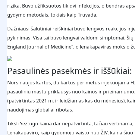
rizika. Buvo užfiksuotos tik dvi infekcijos, o bendras aps
gydymo metodais, tokiais kaip Truvada.
Dažniausi šalutiniai reiškiniai buvo lengvos reakcijos inj
pykinimas. Visa tai buvo lengvai valdomi simptomai. Šių
England Journal of Medicine“, o lenakapaviras mokslo žu
Pasaulinės pasekmės ir iššūkiai:
Nors naujos kartos, du kartus per metus injekuojama HIV
pasauliniu mastu priklausys nuo kainos ir prieinamumo. Ki
(patvirtintas 2021 m. ir leidžiamas kas du mėnesius), ka
naudojimas globaliai ribotas.
Tiksli Yeztugo kaina dar nepatvirtinta, tačiau vertinama, 
Lenakapaviro, kaip gydomojo vaisto nuo ŽIV, kaina šiuo 