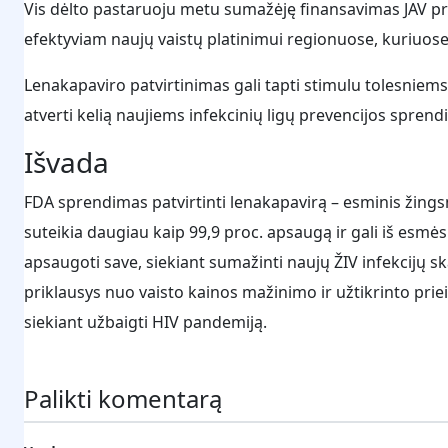
Vis dėlto pastaruoju metu sumažėję finansavimas JAV p
efektyviam naujų vaistų platinimui regionuose, kuriuose 
Lenakapaviro patvirtinimas gali tapti stimulu tolesniems 
atverti kelią naujiems infekcinių ligų prevencijos spre
Išvada
FDA sprendimas patvirtinti lenakapavirą – esminis žingsn
suteikia daugiau kaip 99,9 proc. apsaugą ir gali iš esmė
apsaugoti save, siekiant sumažinti naujų ŽIV infekcijų ska
priklausys nuo vaisto kainos mažinimo ir užtikrinto prie
siekiant užbaigti HIV pandemiją.
Palikti komentarą