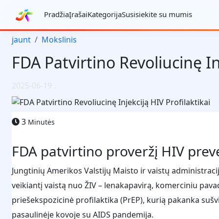
Pradžia
Įrašai
Kategorija
Susisiekite su mumis
jaunt
Mokslinis
FDA Patvirtino Revoliucinę In
2025-06-19
.
3
Minutės
FDA patvirtino proveržį HIV preve
Jungtinių Amerikos Valstijų Maisto ir vaistų administrac
veikiantį vaistą nuo ŽIV – lenakapavirą, komerciniu pava
priešekspozicinė profilaktika (PrEP), kurią pakanka sušvi
pasaulinėje kovoje su AIDS pandemija.