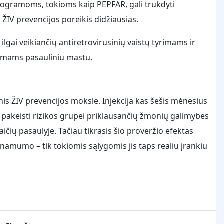
rogramoms, tokioms kaip PEPFAR, gali trukdyti
ŽIV prevencijos poreikis didžiausias.
ilgai veikiančių antiretrovirusinių vaistų tyrimams ir
ndimams pasauliniu mastu.
is ŽIV prevencijos moksle. Injekcija kas šešis mėnesius
s pakeisti rizikos grupei priklausančių žmonių galimybes
ičių pasaulyje. Tačiau tikrasis šio proveržio efektas
inamumo – tik tokiomis sąlygomis jis taps realiu įrankiu