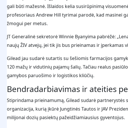
gali būti mažesnė. Išlaidos kelia susirūpinimą visuomenė
profesoriaus Andrew Hill tyrimai parodė, kad masinei g
žmogui per metus.
JT Generalinė sekretorė Winnie Byanyima pabrėžė: „Lenak
naujų ŽIV atvejų, jei tik jis bus prieinamas ir įperkamas v
Gilead jau sudarė sutartis su šešiomis farmacijos gamyk
120 mažų ir vidutinių pajamų šalių. Tačiau realus pasiūl
gamybos paruošimo ir logistikos kliūčių.
Bendradarbiavimas ir ateities p
Stiprindama prieinamumą, Gilead sudarė partnerystės su
organizacija, kurią įkūrė Jungtinės Tautos ir JAV Prezid
milijonai dozių pasiektų pažeidžiamiausius gyventojus.