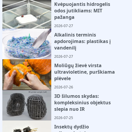
Kvėpuojantis hidrogelis
odos jutikliams: MIT
pažanga
2026-07-27
Alkalinis terminis
apdorojimas: plastikas į
vandenilį
2026-07-27
Moliūgų žievė virsta
ultravioletine, purškiama
plėvele
2026-07-26
3D šilumos skydas:
kompleksinius objektus
slepia nuo IR
2026-07-25
Insektų dydžio