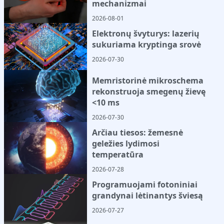
mechanizmai
2026-08-01
Elektronų švyturys: lazerių
sukuriama kryptinga srovė
2026-07-30
Memristorinė mikroschema
rekonstruoja smegenų žievę
<10 ms
2026-07-30
Arčiau tiesos: žemesnė
geležies lydimosi
temperatūra
2026-07-28
Programuojami fotoniniai
grandynai lėtinantys šviesą
2026-07-27