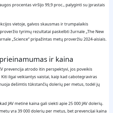
augos procentas viršijo 99,9 proc., palyginti su įprastais
ekcijos vietoje, galvos skausmas ir trumpalaikis
 proveržio tyrimų rezultatai paskelbti žurnale „The New
rnale „Science“ pripažintas metų proveržiu 2024-aisiais.
 prieinamumas ir kaina
 prevencija atrodo itin perspektyvi, jos poveikis
ti ilgai veikiantys vaistai, kaip kad cabotegraviras
inuoja dešimtis tūkstančių dolerių per metus, todėl jų
kad JAV metinė kaina gali siekti apie 25 000 JAV dolerių.
metu yra 39 000 dolerių per metus, bet prevencijai kaina