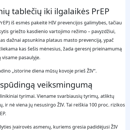
ų tablečių iki ilgalaikės PrEP
PrEP) iš esmės pakeitė HIV prevencijos galimybes, tačiau
ytis griežto kasdienio vartojimo režimo – pavyzdžiui,
ūdas dažnai apsunkina plataus masto prevenciją, ypač
, atliekama kas šešis mėnesius, žada geresnį prieinamumą
 visame pasaulyje.
dino „istorine diena mūsų kovoje prieš ŽIV“.
do įspūdingą veiksmingumą
ikiniai tyrimai. Viename svarbiausių tyrimų, atliktų
ir nė viena jų nesusirgo ŽIV. Tai reiškia 100 proc. rizikos
EP.
lyties įvairovės asmenų, kuriems gresia padidėjusi ŽIV