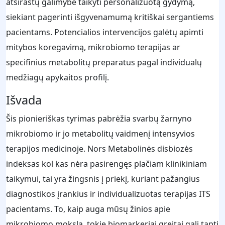
atsirastų galimybė taikyti personalizuotą gydymą,
siekiant pagerinti išgyvenamumą kritiškai sergantiems
pacientams. Potencialios intervencijos galėtų apimti
mitybos koregavimą, mikrobiomo terapijas ar
specifinius metabolitų preparatus pagal individualų
medžiagų apykaitos profilį.
Išvada
Šis pionieriškas tyrimas pabrėžia svarbų žarnyno
mikrobiomo ir jo metabolitų vaidmenį intensyvios
terapijos medicinoje. Nors Metabolinės disbiozės
indeksas kol kas nėra pasirengęs plačiam klinikiniam
taikymui, tai yra žingsnis į priekį, kuriant pažangius
diagnostikos įrankius ir individualizuotas terapijas ITS
pacientams. To, kaip auga mūsų žinios apie
mikrobiomo mokslą, tokie biomarkeriai greitai gali tapti