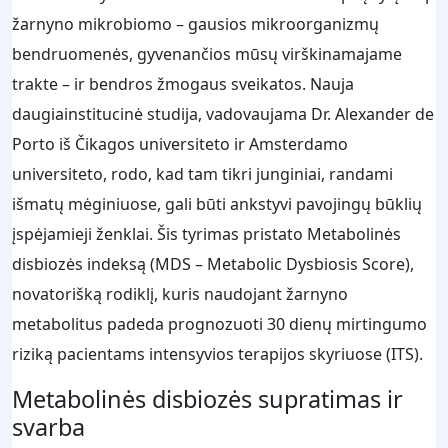
žarnyno mikrobiomo – gausios mikroorganizmų
bendruomenės, gyvenančios mūsų virškinamajame
trakte – ir bendros žmogaus sveikatos. Nauja
daugiainstitucinė studija, vadovaujama Dr. Alexander de
Porto iš Čikagos universiteto ir Amsterdamo
universiteto, rodo, kad tam tikri junginiai, randami
išmatų mėginiuose, gali būti ankstyvi pavojingų būklių
įspėjamieji ženklai. Šis tyrimas pristato Metabolinės
disbiozės indeksą (MDS – Metabolic Dysbiosis Score),
novatorišką rodiklį, kuris naudojant žarnyno
metabolitus padeda prognozuoti 30 dienų mirtingumo
riziką pacientams intensyvios terapijos skyriuose (ITS).
Metabolinės disbiozės supratimas ir
svarba