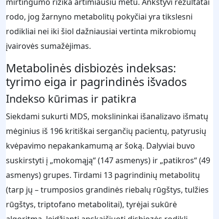
mirtingumo rizika artimiausiu metu. Ankstyvi rezultatai
rodo, jog žarnyno metabolitų pokyčiai yra tikslesni
rodikliai nei iki šiol dažniausiai vertinta mikrobiomų
įvairovės sumažėjimas.
Metabolinės disbiozės indeksas:
tyrimo eiga ir pagrindinės išvados
Indekso kūrimas ir patikra
Siekdami sukurti MDS, mokslininkai išanalizavo išmatų
mėginius iš 196 kritiškai sergančių pacientų, patyrusių
kvėpavimo nepakankamumą ar šoką. Dalyviai buvo
suskirstyti į „mokomąją“ (147 asmenys) ir „patikros“ (49
asmenys) grupes. Tirdami 13 pagrindinių metabolitų
(tarp jų – trumposios grandinės riebalų rūgštys, tulžies
rūgštys, triptofano metabolitai), tyrėjai sukūrė