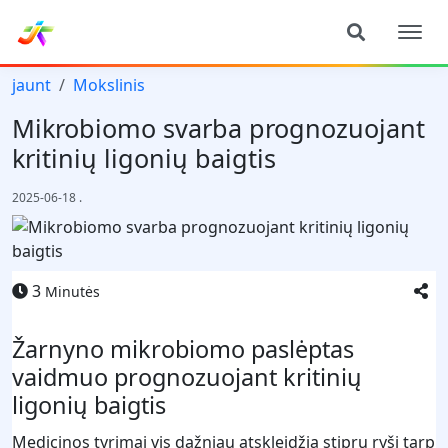
jaunt
Mokslinis
Mikrobiomo svarba prognozuojant
kritinių ligonių baigtis
2025-06-18
.
3
Minutės
Žarnyno mikrobiomo paslėptas
vaidmuo prognozuojant kritinių
ligonių baigtis
Medicinos tyrimai vis dažniau atskleidžia stiprų ryšį tarp