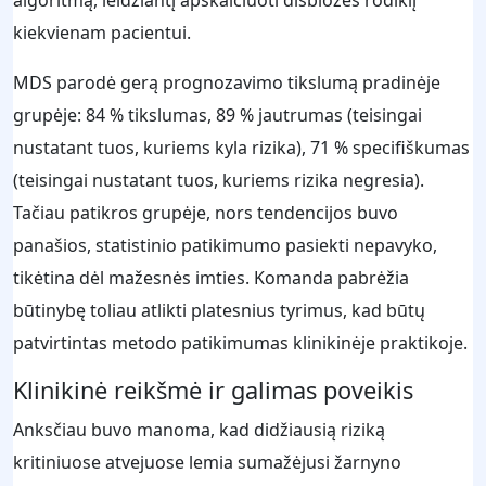
algoritmą, leidžiantį apskaičiuoti disbiozės rodiklį
kiekvienam pacientui.
MDS parodė gerą prognozavimo tikslumą pradinėje
grupėje: 84 % tikslumas, 89 % jautrumas (teisingai
nustatant tuos, kuriems kyla rizika), 71 % specifiškumas
(teisingai nustatant tuos, kuriems rizika negresia).
Tačiau patikros grupėje, nors tendencijos buvo
panašios, statistinio patikimumo pasiekti nepavyko,
tikėtina dėl mažesnės imties. Komanda pabrėžia
būtinybę toliau atlikti platesnius tyrimus, kad būtų
patvirtintas metodo patikimumas klinikinėje praktikoje.
Klinikinė reikšmė ir galimas poveikis
Anksčiau buvo manoma, kad didžiausią riziką
kritiniuose atvejuose lemia sumažėjusi žarnyno