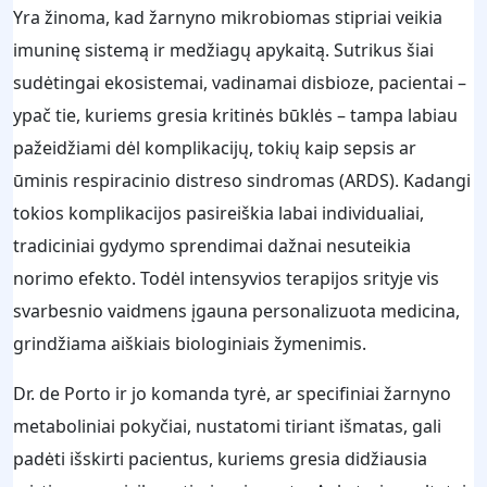
Yra žinoma, kad žarnyno mikrobiomas stipriai veikia
imuninę sistemą ir medžiagų apykaitą. Sutrikus šiai
sudėtingai ekosistemai, vadinamai disbioze, pacientai –
ypač tie, kuriems gresia kritinės būklės – tampa labiau
pažeidžiami dėl komplikacijų, tokių kaip sepsis ar
ūminis respiracinio distreso sindromas (ARDS). Kadangi
tokios komplikacijos pasireiškia labai individualiai,
tradiciniai gydymo sprendimai dažnai nesuteikia
norimo efekto. Todėl intensyvios terapijos srityje vis
svarbesnio vaidmens įgauna personalizuota medicina,
grindžiama aiškiais biologiniais žymenimis.
Dr. de Porto ir jo komanda tyrė, ar specifiniai žarnyno
metaboliniai pokyčiai, nustatomi tiriant išmatas, gali
padėti išskirti pacientus, kuriems gresia didžiausia