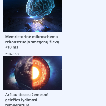
Memristorinė mikroschema
rekonstruoja smegenų žievę
<10 ms
2026-07-30
Arčiau tiesos: žemesnė
geležies lydimosi
temperatūra