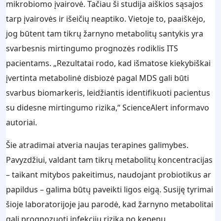
mikrobiomo įvairovė. Tačiau ši studija aiškios sąsajos
tarp įvairovės ir išeičių neaptiko. Vietoje to, paaiškėjo,
jog būtent tam tikrų žarnyno metabolitų santykis yra
svarbesnis mirtingumo prognozės rodiklis ITS
pacientams. „Rezultatai rodo, kad išmatose kiekybiškai
įvertinta metabolinė disbiozė pagal MDS gali būti
svarbus biomarkeris, leidžiantis identifikuoti pacientus
su didesne mirtingumo rizika,“ ScienceAlert informavo
autoriai.
Šie atradimai atveria naujas terapines galimybes.
Pavyzdžiui, valdant tam tikrų metabolitų koncentracijas
– taikant mitybos pakeitimus, naudojant probiotikus ar
papildus – galima būtų paveikti ligos eigą. Susiję tyrimai
šioje laboratorijoje jau parodė, kad žarnyno metabolitai
gali prognozuoti infekcijų riziką po kepenų