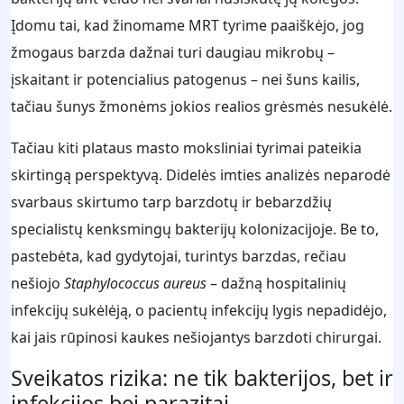
Įdomu tai, kad žinomame MRT tyrime paaiškėjo, jog
žmogaus barzda dažnai turi daugiau mikrobų –
įskaitant ir potencialius patogenus – nei šuns kailis,
tačiau šunys žmonėms jokios realios grėsmės nesukėlė.
Tačiau kiti plataus masto moksliniai tyrimai pateikia
skirtingą perspektyvą. Didelės imties analizės neparodė
svarbaus skirtumo tarp barzdotų ir bebarzdžių
specialistų kenksmingų bakterijų kolonizacijoje. Be to,
pastebėta, kad gydytojai, turintys barzdas, rečiau
nešiojo
Staphylococcus aureus
– dažną hospitalinių
infekcijų sukėlėją, o pacientų infekcijų lygis nepadidėjo,
kai jais rūpinosi kaukes nešiojantys barzdoti chirurgai.
Sveikatos rizika: ne tik bakterijos, bet ir
infekcijos bei parazitai