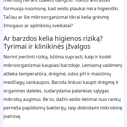
mikrobų nei ant tualeto dangčio. Tokios antraštės
formuoja nuomonę, kad veido plaukai nėra higieniški.
Tačiau ar šie mikroorganizmai tikrai kelia grėsmę
žmogaus ar aplinkinių sveikatai?
Ar barzdos kelia higienos riziką?
Tyrimai ir klinikinės įžvalgos
Norint įvertinti riziką, būtina suprasti, kaip ir kodėl
mikroorganizmai kaupiasi barzdoje. Lemiamą vaidmenį
atlieka temperatūra, drėgmė, odos pH ir maistinių
medžiagų sankaupos. Barzda linkusi kaupti drėgmę ir
organines daleles, sudarydama palankias sąlygas
mikrobų augimui. Be to, dažni veido lietimai nuo rankų
perneša papildomų bakterijų, taip didindami mikrobinę
įvairovę.