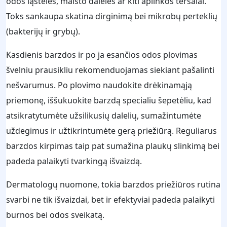
odos ląstelės, maisto dalelės ar kiti aplinkos teršalai.
Toks sankaupa skatina dirginimą bei mikrobų perteklių
(bakterijų ir grybų).
Kasdienis barzdos ir po ja esančios odos plovimas
švelniu prausikliu rekomenduojamas siekiant pašalinti
nešvarumus. Po plovimo naudokite drėkinamąją
priemonę, iššukuokite barzdą specialiu šepetėliu, kad
atsikratytumėte užsilikusių dalelių, sumažintumėte
uždegimus ir užtikrintumėte gerą priežiūrą. Reguliarus
barzdos kirpimas taip pat sumažina plaukų slinkimą bei
padeda palaikyti tvarkingą išvaizdą.
Dermatologų nuomone, tokia barzdos priežiūros rutina
svarbi ne tik išvaizdai, bet ir efektyviai padeda palaikyti
burnos bei odos sveikatą.