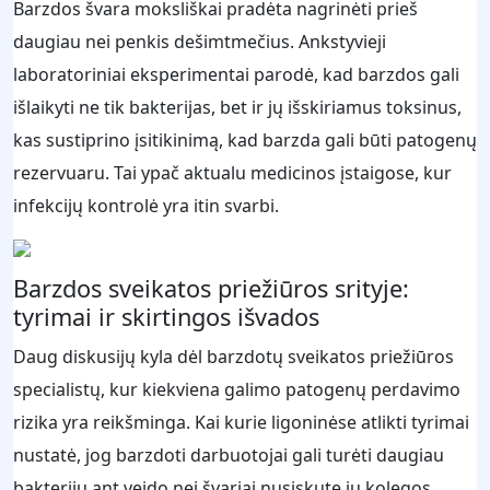
Barzdos švara moksliškai pradėta nagrinėti prieš
daugiau nei penkis dešimtmečius. Ankstyvieji
laboratoriniai eksperimentai parodė, kad barzdos gali
išlaikyti ne tik bakterijas, bet ir jų išskiriamus toksinus,
kas sustiprino įsitikinimą, kad barzda gali būti patogenų
rezervuaru. Tai ypač aktualu medicinos įstaigose, kur
infekcijų kontrolė yra itin svarbi.
Barzdos sveikatos priežiūros srityje:
tyrimai ir skirtingos išvados
Daug diskusijų kyla dėl barzdotų sveikatos priežiūros
specialistų, kur kiekviena galimo patogenų perdavimo
rizika yra reikšminga. Kai kurie ligoninėse atlikti tyrimai
nustatė, jog barzdoti darbuotojai gali turėti daugiau
bakterijų ant veido nei švariai nusiskutę jų kolegos.