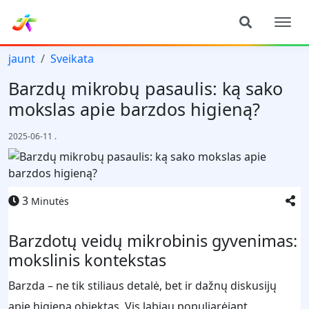
jaunt
Sveikata
Barzdų mikrobų pasaulis: ką sako
mokslas apie barzdos higieną?
2025-06-11
.
3
Minutės
Barzdotų veidų mikrobinis gyvenimas:
mokslinis kontekstas
Barzda – ne tik stiliaus detalė, bet ir dažnų diskusijų
apie higieną objektas. Vis labiau populiarėjant