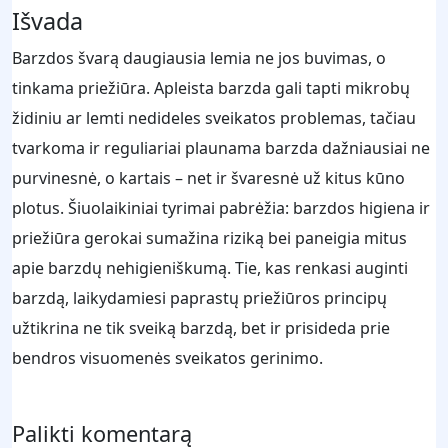
Išvada
Barzdos švarą daugiausia lemia ne jos buvimas, o
tinkama priežiūra. Apleista barzda gali tapti mikrobų
židiniu ar lemti nedideles sveikatos problemas, tačiau
tvarkoma ir reguliariai plaunama barzda dažniausiai ne
purvinesnė, o kartais – net ir švaresnė už kitus kūno
plotus. Šiuolaikiniai tyrimai pabrėžia: barzdos higiena ir
priežiūra gerokai sumažina riziką bei paneigia mitus
apie barzdų nehigieniškumą. Tie, kas renkasi auginti
barzdą, laikydamiesi paprastų priežiūros principų
užtikrina ne tik sveiką barzdą, bet ir prisideda prie
bendros visuomenės sveikatos gerinimo.
Palikti komentarą