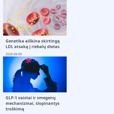
Genetika aiškina skirtingą
LDL atsaką į riebalų dietas
2026-08-09
GLP-1 vaistai ir smegenų
mechanizmai, slopinantys
troškimą