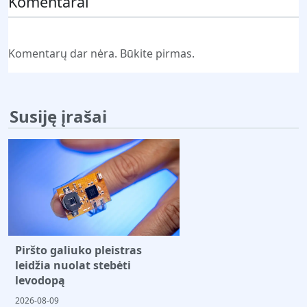
Komentarai
Komentarų dar nėra. Būkite pirmas.
Susiję įrašai
Piršto galiuko pleistras
leidžia nuolat stebėti
levodopą
2026-08-09