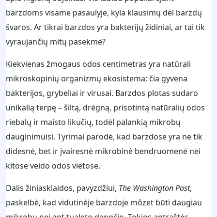
barzdoms visame pasaulyje, kyla klausimų dėl barzdų
švaros. Ar tikrai barzdos yra bakterijų židiniai, ar tai tik
vyraujančių mitų pasekmė?
Kiekvienas žmogaus odos centimetras yra natūrali
mikroskopinių organizmų ekosistema: čia gyvena
bakterijos, grybeliai ir virusai. Barzdos plotas sudaro
unikalią terpę – šiltą, drėgną, prisotintą natūralių odos
riebalų ir maisto likučių, todėl palankią mikrobų
dauginimuisi. Tyrimai parodė, kad barzdose yra ne tik
didesnė, bet ir įvairesnė mikrobinė bendruomenė nei
kitose veido odos vietose.
Dalis žiniasklaidos, pavyzdžiui,
The Washington Post
,
paskelbė, kad vidutinėje barzdoje môzet būti daugiau