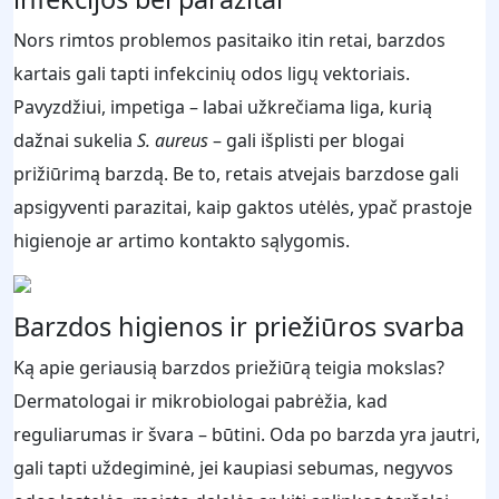
Nors rimtos problemos pasitaiko itin retai, barzdos
kartais gali tapti infekcinių odos ligų vektoriais.
Pavyzdžiui, impetiga – labai užkrečiama liga, kurią
dažnai sukelia
S. aureus
– gali išplisti per blogai
prižiūrimą barzdą. Be to, retais atvejais barzdose gali
apsigyventi parazitai, kaip gaktos utėlės, ypač prastoje
higienoje ar artimo kontakto sąlygomis.
Barzdos higienos ir priežiūros svarba
Ką apie geriausią barzdos priežiūrą teigia mokslas?
Dermatologai ir mikrobiologai pabrėžia, kad
reguliarumas ir švara – būtini. Oda po barzda yra jautri,
gali tapti uždegiminė, jei kaupiasi sebumas, negyvos