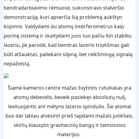
bendradarbiavimo rėmuose, sukonstravo stalviršio
demonstraciją, kuri apverčia šią problemą aukštyn
kojomis. Valdydami du atomų interferometrus kaip
porinę sistemą ir skaitydami juos tuo pačiu itin stabiliu
lazeriu, jie parodė, kad bendras lazerio triukšmas gali
būti atšauktas, paliekant silpną, bet reikšmingą signalą
nepažeistą.
Šiame kameros centre mažas švytintis rutuliukas yra
atomų debesėlis, beveik pasiekęs absoliutų nulį,
levituojantis ant mėlyno lazerio spindulio. Šie atomai
bus dar labiau atvėsinti prieš tapdami mažais jutikliais,
skirtų klausytis gravitacinių bangų ir tamsiosios
materijos.