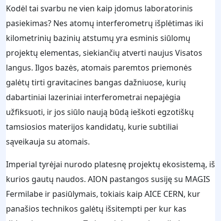
Kodėl tai svarbu ne vien kaip įdomus laboratorinis
pasiekimas? Nes atomų interferometrų išplėtimas iki
kilometrinių bazinių atstumų yra esminis siūlomų
projektų elementas, siekiančių atverti naujus Visatos
langus. Ilgos bazės, atomais paremtos priemonės
galėtų tirti gravitacines bangas dažniuose, kurių
dabartiniai lazeriniai interferometrai nepajėgia
užfiksuoti, ir jos siūlo naują būdą ieškoti egzotiškų
tamsiosios materijos kandidatų, kurie subtiliai
sąveikauja su atomais.
Imperial tyrėjai nurodo platesnę projektų ekosistemą, iš
kurios gautų naudos. AION pastangos susiję su MAGIS
Fermilabe ir pasiūlymais, tokiais kaip AICE CERN, kur
panašios technikos galėtų išsitempti per kur kas