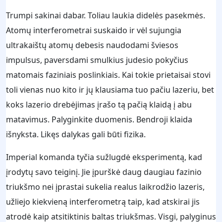
Trumpi sakinai dabar. Toliau laukia didelės pasekmės.
Atomų interferometrai suskaido ir vėl sujungia
ultrakaištų atomų debesis naudodami šviesos
impulsus, paversdami smulkius judesio pokyčius
matomais faziniais poslinkiais. Kai tokie prietaisai stovi
toli vienas nuo kito ir jų klausiama tuo pačiu lazeriu, bet
koks lazerio drebėjimas įrašo tą pačią klaidą į abu
matavimus. Palyginkite duomenis. Bendroji klaida
išnyksta. Likęs dalykas gali būti fizika.
Imperial komanda tyčia sužlugdė eksperimentą, kad
įrodytų savo teiginį. Jie įpurškė daug daugiau fazinio
triukšmo nei įprastai sukelia realus laikrodžio lazeris,
užliejo kiekvieną interferometrą taip, kad atskirai jis
atrodė kaip atsitiktinis baltas triukšmas. Visgi, palyginus