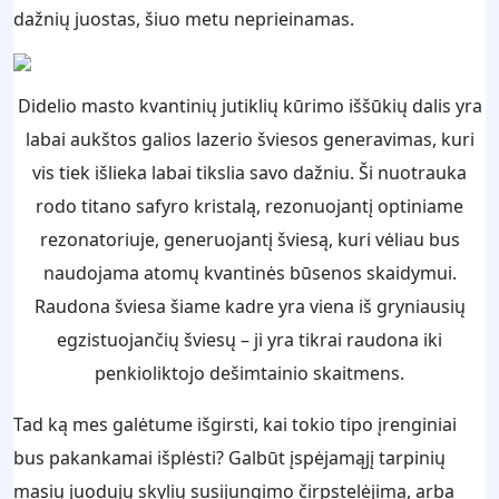
dažnių juostas, šiuo metu neprieinamas.
Didelio masto kvantinių jutiklių kūrimo iššūkių dalis yra
labai aukštos galios lazerio šviesos generavimas, kuri
vis tiek išlieka labai tikslia savo dažniu. Ši nuotrauka
rodo titano safyro kristalą, rezonuojantį optiniame
rezonatoriuje, generuojantį šviesą, kuri vėliau bus
naudojama atomų kvantinės būsenos skaidymui.
Raudona šviesa šiame kadre yra viena iš gryniausių
egzistuojančių šviesų – ji yra tikrai raudona iki
penkioliktojo dešimtainio skaitmens.
Tad ką mes galėtume išgirsti, kai tokio tipo įrenginiai
bus pakankamai išplėsti? Galbūt įspėjamąjį tarpinių
masių juodųjų skylių susijungimo čirpstelėjimą, arba