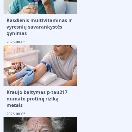
Kasdienis multivitaminas ir
vyresnių savarankystės
gynimas
2026-08-05
Kraujo baltymas p-tau217
numato protinę riziką
metais
2026-08-05