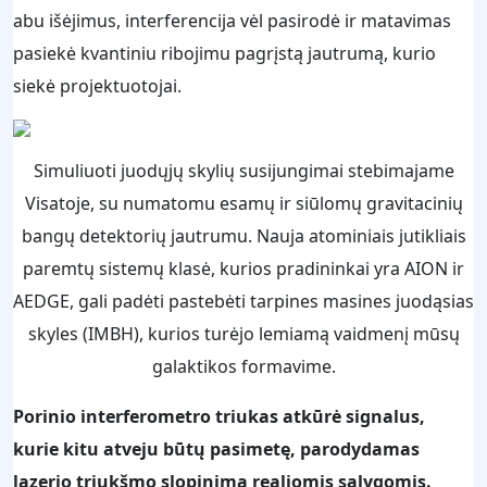
abu išėjimus, interferencija vėl pasirodė ir matavimas
pasiekė kvantiniu ribojimu pagrįstą jautrumą, kurio
siekė projektuotojai.
Simuliuoti juodųjų skylių susijungimai stebimajame
Visatoje, su numatomu esamų ir siūlomų gravitacinių
bangų detektorių jautrumu. Nauja atominiais jutikliais
paremtų sistemų klasė, kurios pradininkai yra AION ir
AEDGE, gali padėti pastebėti tarpines masines juodąsias
skyles (IMBH), kurios turėjo lemiamą vaidmenį mūsų
galaktikos formavime.
Porinio interferometro triukas atkūrė signalus,
kurie kitu atveju būtų pasimetę, parodydamas
lazerio triukšmo slopinimą realiomis sąlygomis.