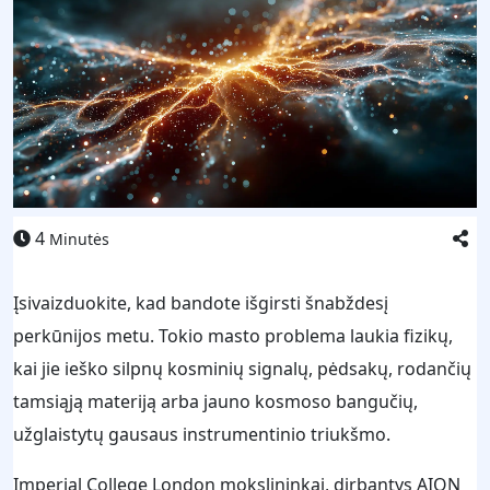
4
Minutės
Įsivaizduokite, kad bandote išgirsti šnabždesį
perkūnijos metu. Tokio masto problema laukia fizikų,
kai jie ieško silpnų kosminių signalų, pėdsakų, rodančių
tamsiąją materiją arba jauno kosmoso bangučių,
užglaistytų gausaus instrumentinio triukšmo.
Imperial College London mokslininkai, dirbantys AION