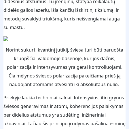
didesnius atstumus. Tų įrenginių statyba reikalautų
didelės galios lazerių, išlaikančių išskirtinį tikslumą, ir
metodų suvaldyti triukšmą, kuris neišvengiamai auga
su mastu.
Norint sukurti kvantinį jutiklį, šviesa turi būti paruošta
kruopščiai valdomoje būsenoje, kur jos dažnis,
polarizacija ir intensyvumas yra gerai kontroliuojami.
Čia mėlynos šviesos polarizacija pakeičiama prieš ją
naudojant atomams atvėsinti iki absoliutaus nulio.
Priekyje laukia techniniai kalnai. Intensyvios, itin grynos
šviesos generavimas ir atomų koherencijos palaikymas
per didelius atstumus yra sudėtingi inžineriniai
uždaviniai. Tačiau šis principo įrodymas pašalina esminę