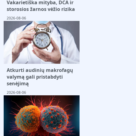
Vakarietiška mityba, DCA ir
storosios žarnos vėžio rizika
2026-08-06
Atkurti audinių makrofagų
valymą gali pristabdyti
senėjimą
2026-08-06