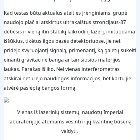
Kad testas būtų aktualus ateities įrenginiams, grupė
naudojo plačiai atskirtus ultrakaištus stroncijaus-87
debesis ir vieną itin stabilų laikrodinį lazerį, imituodama
iššūkius, tikėtus ilgos bazės detektoriuose. Jie net
pridėjo svyruojantį signalą, primenantį, ką galėtų sukelti
einanti gravitacinė banga ar tamsiosios materijos
laukas. Parašas išliko. Nei vienas interferometras
atskirai neturėjo naudingos informacijos, bet kartu jie
atvėrė paslėptą bangos formą.
Vienas iš lazerinių sistemų, naudotų Imperial
laboratorijoje atomams vėsinti ir jų kvantinę būseną
valdyti.