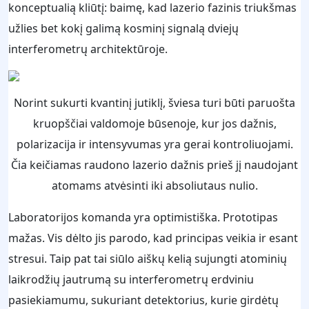
konceptualią kliūtį: baimę, kad lazerio fazinis triukšmas
užlies bet kokį galimą kosminį signalą dviejų
interferometrų architektūroje.
Norint sukurti kvantinį jutiklį, šviesa turi būti paruošta
kruopščiai valdomoje būsenoje, kur jos dažnis,
polarizacija ir intensyvumas yra gerai kontroliuojami.
Čia keičiamas raudono lazerio dažnis prieš jį naudojant
atomams atvėsinti iki absoliutaus nulio.
Laboratorijos komanda yra optimistiška. Prototipas
mažas. Vis dėlto jis parodo, kad principas veikia ir esant
stresui. Taip pat tai siūlo aiškų kelią sujungti atominių
laikrodžių jautrumą su interferometrų erdviniu
pasiekiamumu, sukuriant detektorius, kurie girdėtų