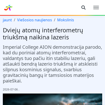
jaunt
Viešosios naujienos
Mokslinis
Dviejų atomų interferometrų
triukšmą naikina lazeris
Imperial College AION demonstracija parodo,
kad du poriniai atomų interferometrai,
valdantys tuo pačiu itin stabiliu lazeriu, gali
atšaukti bendrą lazerio triukšmą ir atskleisti
silpnus kosminius signalus, svarbius
gravitacinių bangų ir tamsiosios materijos
paieškai.
2026-07-06
.