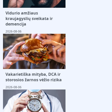
Vidurio amžiaus
kraujagyslių sveikata ir
demencija
2026-08-06
Vakarietiška mityba, DCA ir
storosios žarnos vėžio rizika
2026-08-06