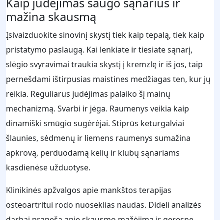
Kaip judėjimas saugo sąnarius ir
mažina skausmą
Įsivaizduokite sinovinį skystį tiek kaip tepalą, tiek kaip
pristatymo paslaugą. Kai lenkiate ir tiesiate sąnarį,
slėgio svyravimai traukia skystį į kremzlę ir iš jos, taip
pernešdami ištirpusias maistines medžiagas ten, kur jų
reikia. Reguliarus judėjimas palaiko šį mainų
mechanizmą. Svarbi ir jėga. Raumenys veikia kaip
dinamiški smūgio sugėrėjai. Stiprūs keturgalviai
šlaunies, sėdmenų ir liemens raumenys sumažina
apkrovą, perduodamą kelių ir klubų sąnariams
kasdienėse užduotyse.
Klinikinės apžvalgos apie mankštos terapijas
osteoartritui rodo nuoseklias naudas. Dideli analizės
darbai praneša apie skausmo mažėjimą ir geresnę