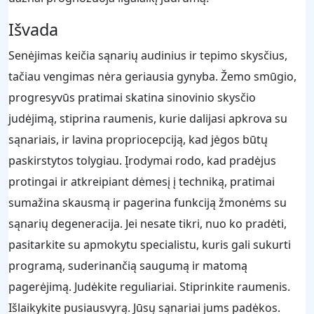
Išvada
Senėjimas keičia sąnarių audinius ir tepimo skysčius,
tačiau vengimas nėra geriausia gynyba. Žemo smūgio,
progresyvūs pratimai skatina sinovinio skysčio
judėjimą, stiprina raumenis, kurie dalijasi apkrova su
sąnariais, ir lavina propriocepciją, kad jėgos būtų
paskirstytos tolygiau. Įrodymai rodo, kad pradėjus
protingai ir atkreipiant dėmesį į techniką, pratimai
sumažina skausmą ir pagerina funkciją žmonėms su
sąnarių degeneracija. Jei nesate tikri, nuo ko pradėti,
pasitarkite su apmokytu specialistu, kuris gali sukurti
programą, suderinančią saugumą ir matomą
pagerėjimą. Judėkite reguliariai. Stiprinkite raumenis.
Išlaikykite pusiausvyrą. Jūsų sąnariai jums padėkos.