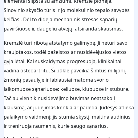
elementai silpsta su amžiumi. Kremzlė plonėja.
Sinovinio skysčio tūris ir jo molekulinio tepalo savybės
keičiasi. Dėl to didėja mechaninis stresas sąnarių
paviršiuose ir, daugeliu atvejų, atsiranda skausmas.
Kremzlė turi ribotą atstatymo galimybę. Ji neturi savo
kraujotakos, todėl pažeistos ar nusidėvėjusios vietos
gyja lėtai. Kai suskaidymas progresuoja, klinikai tai
vadina osteoartritu. Ši būklė paveikia šimtus milijonų
žmonių pasaulyje ir labiausiai matoma svorio
laikomuose sąnariuose: keliuose, klubuose ir stubure.
Tačiau vien tik nusidėvėjimo buvimas neatsako į
klausimą, ar judėjimas kenkia ar padeda. Judesys atlieka
palaikymo vaidmenį: jis stumia skystį, maitina audinius
ir treniruoja raumenis, kurie saugo sąnarius.