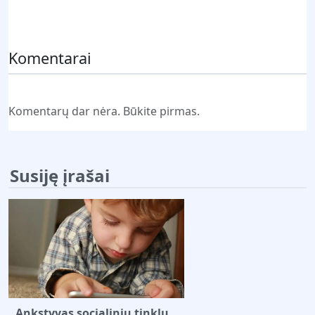
Pateikti komentarą
Komentarai
Komentarų dar nėra. Būkite pirmas.
Susiję įrašai
Ankstyvas socialinių tinklų