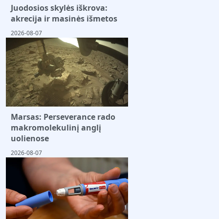
Juodosios skylės iškrova:
akrecija ir masinės išmetos
2026-08-07
Marsas: Perseverance rado
makromolekulinį anglį
uolienose
2026-08-07