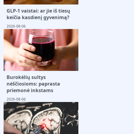
GLP-1 vaistai: ar jie iš tiesų
keičia kasdienį gyvenimą?
2026-08-06
Burokėlių sultys
nėščiosioms: paprasta
priemonė inkstams
2026-08-06