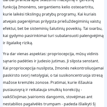
funkciją žmonėms, sergantiems kelio osteoartritu,
kurie laikėsi tikslingų pratybų programų. Kai kuriais
atvejais pagerėjimas prilygsta priešuždegiminių vaistų
efektui, bet be sisteminių šalutinių poveikių. Tai svarbu,
kai gydymo pasirinkimai turi subalansuoti palengvėjimą
ir ilgalaikę riziką.
Yra dar vienas aspektas: propriocepcija, mūsų vidinis
sąnario padėties ir judesio jutimas. Ji silpsta senstant.
Kai propriocepcija nusilpsta, žmonės nekontroliuojamai
paskirsto svorį netolygiai, o tai susikoncentruoja stresą
mažose kremzlės zonose. Pratimai, kurie iššaukia
pusiausvyrą ir reikalauja smulkių korekcijų -
vaikščiojimas įvairiomis dangomis, stovėjimas ant
nestabilios pagalvėlės trumpam - padeda išlaikyti šį