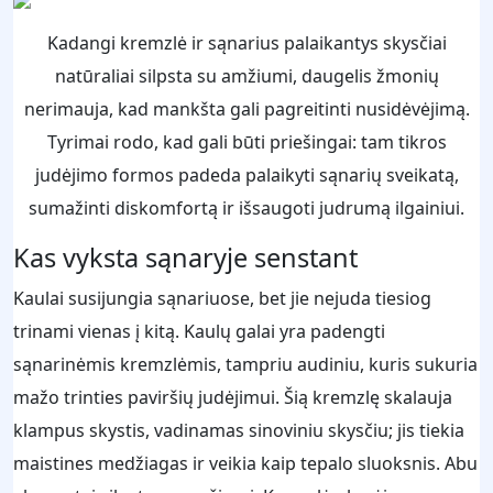
Kadangi kremzlė ir sąnarius palaikantys skysčiai
natūraliai silpsta su amžiumi, daugelis žmonių
nerimauja, kad mankšta gali pagreitinti nusidėvėjimą.
Tyrimai rodo, kad gali būti priešingai: tam tikros
judėjimo formos padeda palaikyti sąnarių sveikatą,
sumažinti diskomfortą ir išsaugoti judrumą ilgainiui.
Kas vyksta sąnaryje senstant
Kaulai susijungia sąnariuose, bet jie nejuda tiesiog
trinami vienas į kitą. Kaulų galai yra padengti
sąnarinėmis kremzlėmis, tampriu audiniu, kuris sukuria
mažo trinties paviršių judėjimui. Šią kremzlę skalauja
klampus skystis, vadinamas sinoviniu skysčiu; jis tiekia
maistines medžiagas ir veikia kaip tepalo sluoksnis. Abu