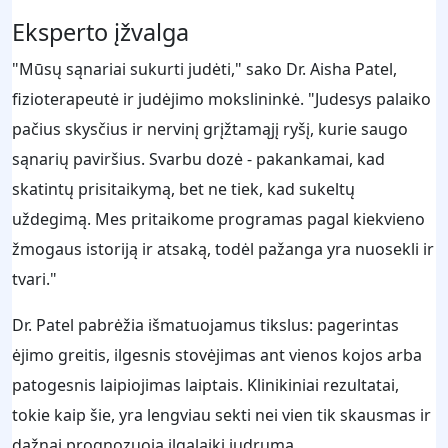
Eksperto įžvalga
"Mūsų sąnariai sukurti judėti," sako Dr. Aisha Patel,
fizioterapeutė ir judėjimo mokslininkė. "Judesys palaiko
pačius skysčius ir nervinį grįžtamąjį ryšį, kurie saugo
sąnarių paviršius. Svarbu dozė - pakankamai, kad
skatintų prisitaikymą, bet ne tiek, kad sukeltų
uždegimą. Mes pritaikome programas pagal kiekvieno
žmogaus istoriją ir atsaką, todėl pažanga yra nuosekli ir
tvari."
Dr. Patel pabrėžia išmatuojamus tikslus: pagerintas
ėjimo greitis, ilgesnis stovėjimas ant vienos kojos arba
patogesnis laipiojimas laiptais. Klinikiniai rezultatai,
tokie kaip šie, yra lengviau sekti nei vien tik skausmas ir
dažnai prognozuoja ilgalaikį judrumą.