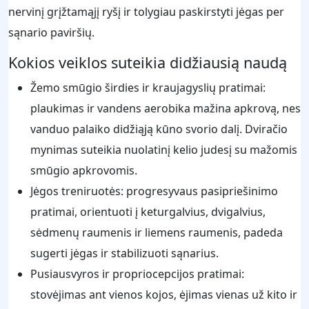
nervinį grįžtamąjį ryšį ir tolygiau paskirstyti jėgas per
sąnario paviršių.
Kokios veiklos suteikia didžiausią naudą
Žemo smūgio širdies ir kraujagyslių pratimai:
plaukimas ir vandens aerobika mažina apkrovą, nes
vanduo palaiko didžiąją kūno svorio dalį. Dviračio
mynimas suteikia nuolatinį kelio judesį su mažomis
smūgio apkrovomis.
Jėgos treniruotės: progresyvaus pasipriešinimo
pratimai, orientuoti į keturgalvius, dvigalvius,
sėdmenų raumenis ir liemens raumenis, padeda
sugerti jėgas ir stabilizuoti sąnarius.
Pusiausvyros ir propriocepcijos pratimai:
stovėjimas ant vienos kojos, ėjimas vienas už kito ir