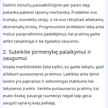
Dešimt minučių pasivaikščiojimo per parko veją
pakanka pakeisti sąnarių mechaniką. Pradėkite nuo
trumpų, nuoseklių sesijų, o ne nuo retsykiais atliekamų
ekstremalių krūvių. Progresuokite pridėdami laiką arba
mažus pasipriešinimo padidėjimus, kai pratimą galite
atlikti taisyklingai ir be ilgalaikio skausmo.
2. Suteikite pirmenybę palaikymui ir
saugumui
Visada mankštinkitės šalia kažko, ko galite laikytis, ypač
atliekant pusiausvyros pratimus. Laikikliai arba ėjimo
lazdos yra paprastas ir veiksmingas stabilumo bei
laikysenos įrankis. Venkite pusiausvyros pratimų, kai
esate išsekę; pavargę raumenys negali taip gerai
saugoti sąnarių kaip pailsėję.