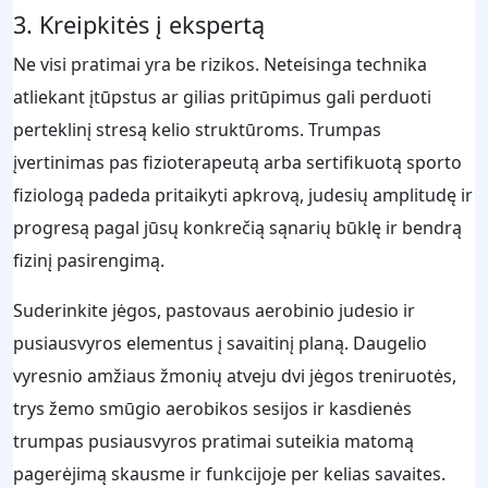
3. Kreipkitės į ekspertą
Ne visi pratimai yra be rizikos. Neteisinga technika
atliekant įtūpstus ar gilias pritūpimus gali perduoti
perteklinį stresą kelio struktūroms. Trumpas
įvertinimas pas fizioterapeutą arba sertifikuotą sporto
fiziologą padeda pritaikyti apkrovą, judesių amplitudę ir
progresą pagal jūsų konkrečią sąnarių būklę ir bendrą
fizinį pasirengimą.
Suderinkite jėgos, pastovaus aerobinio judesio ir
pusiausvyros elementus į savaitinį planą. Daugelio
vyresnio amžiaus žmonių atveju dvi jėgos treniruotės,
trys žemo smūgio aerobikos sesijos ir kasdienės
trumpas pusiausvyros pratimai suteikia matomą
pagerėjimą skausme ir funkcijoje per kelias savaites.