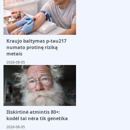
Kraujo baltymas p-tau217
numato protinę riziką
metais
2026-08-05
Išskirtinė atmintis 80+:
kodėl tai nėra tik genetika
2026-08-05