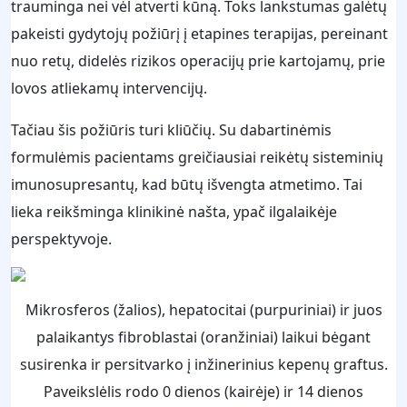
trauminga nei vėl atverti kūną. Toks lankstumas galėtų
pakeisti gydytojų požiūrį į etapines terapijas, pereinant
nuo retų, didelės rizikos operacijų prie kartojamų, prie
lovos atliekamų intervencijų.
Tačiau šis požiūris turi kliūčių. Su dabartinėmis
formulėmis pacientams greičiausiai reikėtų sisteminių
imunosupresantų, kad būtų išvengta atmetimo. Tai
lieka reikšminga klinikinė našta, ypač ilgalaikėje
perspektyvoje.
Mikrosferos (žalios), hepatocitai (purpuriniai) ir juos
palaikantys fibroblastai (oranžiniai) laikui bėgant
susirenka ir persitvarko į inžinerinius kepenų graftus.
Paveikslėlis rodo 0 dienos (kairėje) ir 14 dienos