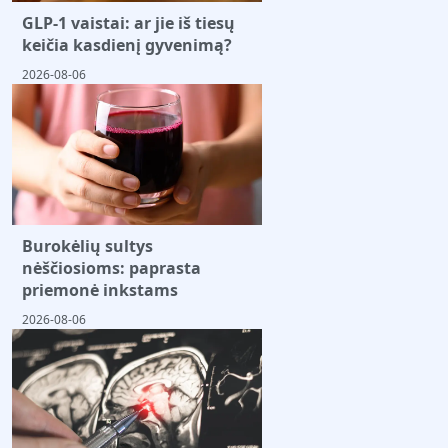
GLP-1 vaistai: ar jie iš tiesų
keičia kasdienį gyvenimą?
2026-08-06
Burokėlių sultys
nėščiosioms: paprasta
priemonė inkstams
2026-08-06