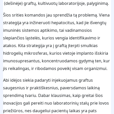
(dešinėje) graftų, kultivuotų laboratorijoje, palyginimą.
Šios srities komandos jau sprendžia tą problemą. Viena
strategija yra inžineruoti hepatocitus, kad jie išvengtų
imuninės sistemos aptikimo, tai vadinamosios
slepiančios ląstelės, kurios vengia identifikavimo ir
atakos. Kita strategija yra į graftą įterpti smulkias
hidrogelių mikrosferas, kurios vietoje implanto išskiria
imunosupresantus, koncentruodamos gydymą ten, kur
jis reikalingas, ir ribodamos poveikį visam organizmui.
Abi idėjos siekia padaryti injekuojamus graftus
saugesnius ir praktiškesnius, paversdamos laikiną
sprendimą tvariu. Dabar klausimas, kaip greitai šios
inovacijos gali pereiti nuo laboratorinių stalų prie lovos
priežiūros, nes daugeliui pacientų laikas yra pats