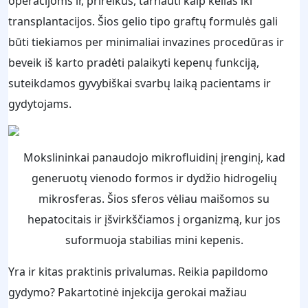
operacijoms ir, prireikus, tarnauti kaip kelias iki
transplantacijos. Šios gelio tipo graftų formulės gali
būti tiekiamos per minimaliai invazines procedūras ir
beveik iš karto pradėti palaikyti kepenų funkciją,
suteikdamos gyvybiškai svarbų laiką pacientams ir
gydytojams.
Mokslininkai panaudojo mikrofluidinį įrenginį, kad
generuotų vienodo formos ir dydžio hidrogelių
mikrosferas. Šios sferos vėliau maišomos su
hepatocitais ir įšvirkščiamos į organizmą, kur jos
suformuoja stabilias mini kepenis.
Yra ir kitas praktinis privalumas. Reikia papildomo
gydymo? Pakartotinė injekcija gerokai mažiau