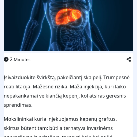
2
Minutės
Įsivaizduokite švirkštą, pakeičiantį skalpelį. Trumpesnė
reabilitacija. Mažesnė rizika. Maža injekcija, kuri laiko
nepakankamai veikiančią kepenį, kol atsiras geresnis
sprendimas.
Mokslininkai kuria injekuojamus kepenų graftus,
skirtus būtent tam: būti alternatyva invazinėms