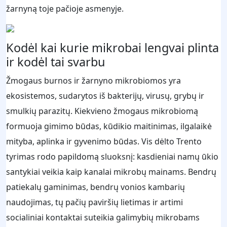
žarnyną toje pačioje asmenyje.
Kodėl kai kurie mikrobai lengvai plinta
ir kodėl tai svarbu
Žmogaus burnos ir žarnyno mikrobiomos yra
ekosistemos, sudarytos iš bakterijų, virusų, grybų ir
smulkių parazitų. Kiekvieno žmogaus mikrobiomą
formuoja gimimo būdas, kūdikio maitinimas, ilgalaikė
mityba, aplinka ir gyvenimo būdas. Vis dėlto Trento
tyrimas rodo papildomą sluoksnį: kasdieniai namų ūkio
santykiai veikia kaip kanalai mikrobų mainams. Bendrų
patiekalų gaminimas, bendrų vonios kambarių
naudojimas, tų pačių paviršių lietimas ir artimi
socialiniai kontaktai suteikia galimybių mikrobams