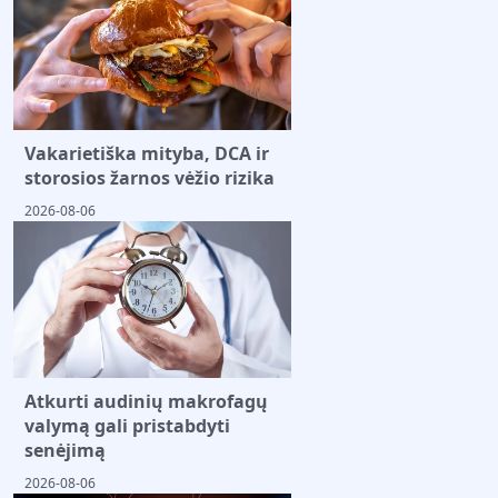
Vakarietiška mityba, DCA ir
storosios žarnos vėžio rizika
2026-08-06
Atkurti audinių makrofagų
valymą gali pristabdyti
senėjimą
2026-08-06