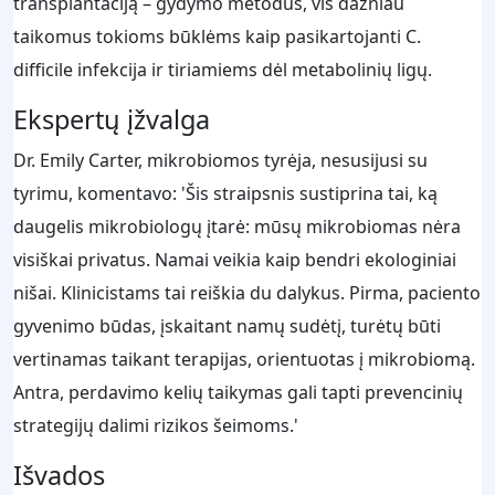
transplantaciją – gydymo metodus, vis dažniau
taikomus tokioms būklėms kaip pasikartojanti C.
difficile infekcija ir tiriamiems dėl metabolinių ligų.
Ekspertų įžvalga
Dr. Emily Carter, mikrobiomos tyrėja, nesusijusi su
tyrimu, komentavo: 'Šis straipsnis sustiprina tai, ką
daugelis mikrobiologų įtarė: mūsų mikrobiomas nėra
visiškai privatus. Namai veikia kaip bendri ekologiniai
nišai. Klinicistams tai reiškia du dalykus. Pirma, paciento
gyvenimo būdas, įskaitant namų sudėtį, turėtų būti
vertinamas taikant terapijas, orientuotas į mikrobiomą.
Antra, perdavimo kelių taikymas gali tapti prevencinių
strategijų dalimi rizikos šeimoms.'
Išvados