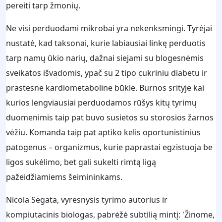
pereiti tarp žmonių.
Ne visi perduodami mikrobai yra nekenksmingi. Tyrėjai
nustatė, kad taksonai, kurie labiausiai linkę perduotis
tarp namų ūkio narių, dažnai siejami su blogesnėmis
sveikatos išvadomis, ypač su 2 tipo cukriniu diabetu ir
prastesne kardiometaboline būkle. Burnos srityje kai
kurios lengviausiai perduodamos rūšys kitų tyrimų
duomenimis taip pat buvo susietos su storosios žarnos
vėžiu. Komanda taip pat aptiko kelis oportunistinius
patogenus – organizmus, kurie paprastai egzistuoja be
ligos sukėlimo, bet gali sukelti rimtą ligą
pažeidžiamiems šeimininkams.
Nicola Segata, vyresnysis tyrimo autorius ir
kompiutacinis biologas, pabrėžė subtilią mintį: 'Žinome,