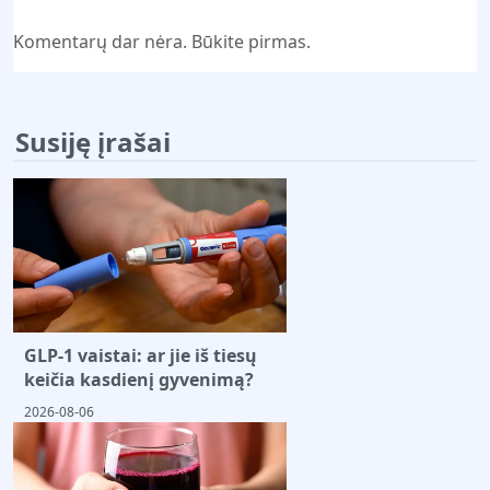
Komentarų dar nėra. Būkite pirmas.
Susiję įrašai
GLP-1 vaistai: ar jie iš tiesų
keičia kasdienį gyvenimą?
2026-08-06