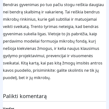
Bendras gyvenimas po tuo pačiu stogu reiškia daugiau
nei bendrą skalbimą ir vakarienę. Tai reiškia bendrus
mikrobų rinkinius, kurie gali subtiliai ir matuojamai
veikti sveikatą. Trento tyrimas neteigia, kad bendras
gyvenimas sukelia ligas. Vietoje to jis pabrėžia, kaip
perdavimo modeliai formuoja mikrobų fondą, kurį
nešioja kiekvienas žmogus, ir kelia naujus klausimus
gydymo projektavimui, prevencijai ir visuomenės
sveikatai. Kitą kartą, kai pas kitą žmogų imsitės antros
kavos puodelio, prisiminkite: galite skolintis ne tik jų
puodelį, bet ir jų mikrobų.
Palikti komentarą
Vardas