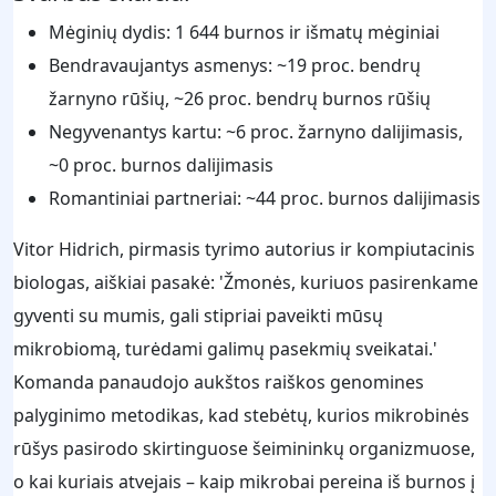
Mėginių dydis: 1 644 burnos ir išmatų mėginiai
Bendravaujantys asmenys: ~19 proc. bendrų
žarnyno rūšių, ~26 proc. bendrų burnos rūšių
Negyvenantys kartu: ~6 proc. žarnyno dalijimasis,
~0 proc. burnos dalijimasis
Romantiniai partneriai: ~44 proc. burnos dalijimasis
Vitor Hidrich, pirmasis tyrimo autorius ir kompiutacinis
biologas, aiškiai pasakė: 'Žmonės, kuriuos pasirenkame
gyventi su mumis, gali stipriai paveikti mūsų
mikrobiomą, turėdami galimų pasekmių sveikatai.'
Komanda panaudojo aukštos raiškos genomines
palyginimo metodikas, kad stebėtų, kurios mikrobinės
rūšys pasirodo skirtinguose šeimininkų organizmuose,
o kai kuriais atvejais – kaip mikrobai pereina iš burnos į