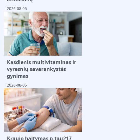
2026-08-05
Kasdienis multivitaminas ir
vyresnių savarankystės
gynimas
2026-08-05
Kraujo baltymas p-tau217