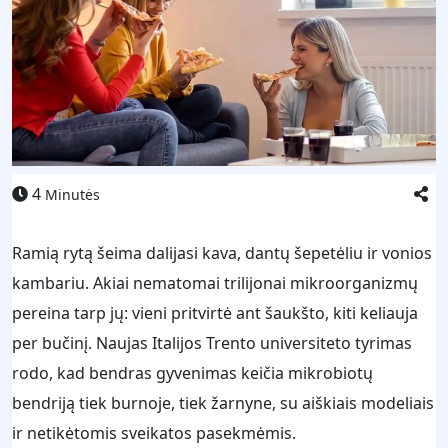
4
Minutės
Ramią rytą šeima dalijasi kava, dantų šepetėliu ir vonios
kambariu. Akiai nematomai trilijonai mikroorganizmų
pereina tarp jų: vieni pritvirtė ant šaukšto, kiti keliauja
per bučinį. Naujas Italijos Trento universiteto tyrimas
rodo, kad bendras gyvenimas keičia mikrobiotų
bendriją tiek burnoje, tiek žarnyne, su aiškiais modeliais
ir netikėtomis sveikatos pasekmėmis.