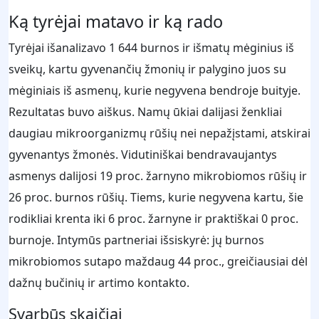
Ką tyrėjai matavo ir ką rado
Tyrėjai išanalizavo 1 644 burnos ir išmatų mėginius iš
sveikų, kartu gyvenančių žmonių ir palygino juos su
mėginiais iš asmenų, kurie negyvena bendroje buityje.
Rezultatas buvo aiškus. Namų ūkiai dalijasi ženkliai
daugiau mikroorganizmų rūšių nei nepažįstami, atskirai
gyvenantys žmonės. Vidutiniškai bendravaujantys
asmenys dalijosi 19 proc. žarnyno mikrobiomos rūšių ir
26 proc. burnos rūšių. Tiems, kurie negyvena kartu, šie
rodikliai krenta iki 6 proc. žarnyne ir praktiškai 0 proc.
burnoje. Intymūs partneriai išsiskyrė: jų burnos
mikrobiomos sutapo maždaug 44 proc., greičiausiai dėl
dažnų bučinių ir artimo kontakto.
Svarbūs skaičiai