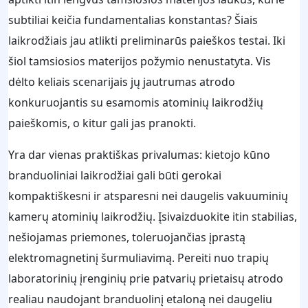
subtiliai keičia fundamentalias konstantas? Šiais
laikrodžiais jau atlikti preliminarūs paieškos testai. Iki
šiol tamsiosios materijos požymio nenustatyta. Vis
dėlto keliais scenarijais jų jautrumas atrodo
konkuruojantis su esamomis atominių laikrodžių
paieškomis, o kitur gali jas pranokti.
Yra dar vienas praktiškas privalumas: kietojo kūno
branduoliniai laikrodžiai gali būti gerokai
kompaktiškesni ir atsparesni nei daugelis vakuuminių
kamerų atominių laikrodžių. Įsivaizduokite itin stabilias,
nešiojamas priemones, toleruojančias įprastą
elektromagnetinį šurmuliavimą. Pereiti nuo trapių
laboratorinių įrenginių prie patvarių prietaisų atrodo
realiau naudojant branduolinį etaloną nei daugeliu