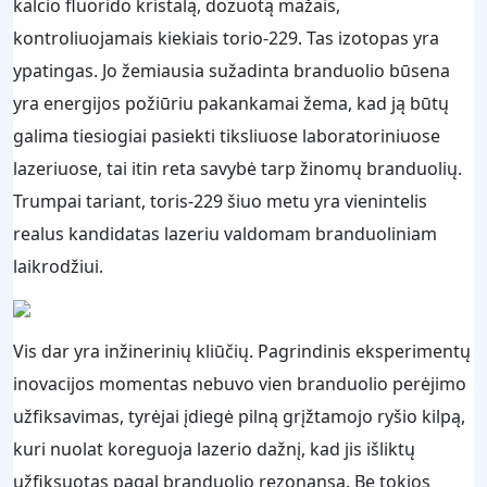
kalcio fluorido kristalą, dozuotą mažais,
kontroliuojamais kiekiais torio-229. Tas izotopas yra
ypatingas. Jo žemiausia sužadinta branduolio būsena
yra energijos požiūriu pakankamai žema, kad ją būtų
galima tiesiogiai pasiekti tiksliuose laboratoriniuose
lazeriuose, tai itin reta savybė tarp žinomų branduolių.
Trumpai tariant, toris-229 šiuo metu yra vienintelis
realus kandidatas lazeriu valdomam branduoliniam
laikrodžiui.
Vis dar yra inžinerinių kliūčių. Pagrindinis eksperimentų
inovacijos momentas nebuvo vien branduolio perėjimo
užfiksavimas, tyrėjai įdiegė pilną grįžtamojo ryšio kilpą,
kuri nuolat koreguoja lazerio dažnį, kad jis išliktų
užfiksuotas pagal branduolio rezonansą. Be tokios