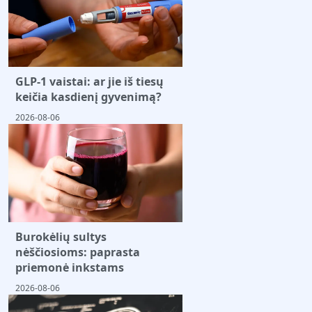
GLP-1 vaistai: ar jie iš tiesų
keičia kasdienį gyvenimą?
2026-08-06
Burokėlių sultys
nėščiosioms: paprasta
priemonė inkstams
2026-08-06