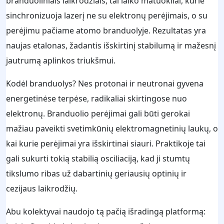
branduoliniais laikrodžiais, tai laiko matuokliai, kurie
sinchronizuoja lazerį ne su elektronų perėjimais, o su
perėjimu pačiame atomo branduolyje. Rezultatas yra
naujas etalonas, žadantis išskirtinį stabilumą ir mažesnį
jautrumą aplinkos triukšmui.
Kodėl branduolys? Nes protonai ir neutronai gyvena
energetinėse terpėse, radikaliai skirtingose nuo
elektronų. Branduolio perėjimai gali būti gerokai
mažiau paveikti svetimkūnių elektromagnetinių laukų, o
kai kurie perėjimai yra išskirtinai siauri. Praktikoje tai
gali sukurti tokią stabilią osciliaciją, kad ji stumtų
tikslumo ribas už dabartinių geriausių optinių ir
cezijaus laikrodžių.
Abu kolektyvai naudojo tą pačią išradingą platformą: