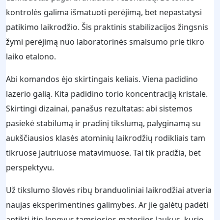
kontrolės galima išmatuoti perėjimą, bet nepastatysi
patikimo laikrodžio. Šis praktinis stabilizacijos žingsnis
žymi perėjimą nuo laboratorinės smalsumo prie tikro
laiko etalono.
Abi komandos ėjo skirtingais keliais. Viena padidino
lazerio galią. Kita padidino torio koncentraciją kristale.
Skirtingi dizainai, panašus rezultatas: abi sistemos
pasiekė stabilumą ir pradinį tikslumą, palyginamą su
aukščiausios klasės atominių laikrodžių rodikliais tam
tikruose jautriuose matavimuose. Tai tik pradžia, bet
perspektyvu.
Už tikslumo šlovės ribų branduoliniai laikrodžiai atveria
naujas eksperimentines galimybes. Ar jie galėtų padėti
aptikti itin lengvus tamsiosios materijos laukus, kurie