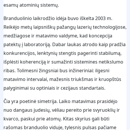
esamų atominių sistemų.
Branduolinio laikrodžio idėja buvo iškelta 2003 m.
Reikėjo metų laipsniškų pažangų lazerių technologijose,
medžiagose ir matavimo valdyme, kad koncepcija
patektų į laboratoriją. Dabar laukas atrodo kaip pradžia
konkurencijos, lenktynių stengtis pagerinti stabilumą,
išplėsti koherenciją ir sumažinti sistemines netikslumo
ribas. Tolimesni žingsniai bus inžineriniai: ilgesni
matavimo intervalai, mažesnis triukšmas ir kruopštūs
palyginimai su optiniais ir cezijaus standartais.
Čia yra poetinė simetrija. Laiko matavimas prasidėjo
nuo dangaus judesių, vėliau pereito prie svyruoklių ir
kvarco, paskui prie atomų. Kitas skyrius gali būti
rašomas branduolio viduje, tylesnis pulsas pačiame