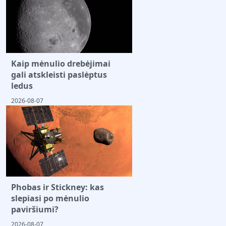
Kaip mėnulio drebėjimai
gali atskleisti paslėptus
ledus
2026-08-07
Phobas ir Stickney: kas
slepiasi po mėnulio
paviršiumi?
2026-08-07