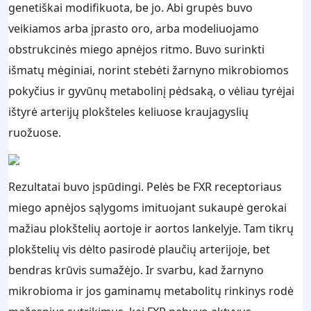
genetiškai modifikuota, be jo. Abi grupės buvo
veikiamos arba įprasto oro, arba modeliuojamo
obstrukcinės miego apnėjos ritmo. Buvo surinkti
išmatų mėginiai, norint stebėti žarnyno mikrobiomos
pokyčius ir gyvūnų metabolinį pėdsaką, o vėliau tyrėjai
ištyrė arterijų plokšteles keliuose kraujagyslių
ruožuose.
Rezultatai buvo įspūdingi. Pelės be FXR receptoriaus
miego apnėjos sąlygoms imituojant sukaupė gerokai
mažiau plokštelių aortoje ir aortos lankelyje. Tam tikrų
plokštelių vis dėlto pasirodė plaučių arterijoje, bet
bendras krūvis sumažėjo. Ir svarbu, kad žarnyno
mikrobioma ir jos gaminamų metabolitų rinkinys rodė