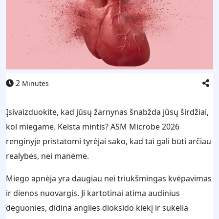
2
Minutės
Įsivaizduokite, kad jūsų žarnynas šnabžda jūsų širdžiai,
kol miegame. Keista mintis? ASM Microbe 2026
renginyje pristatomi tyrėjai sako, kad tai gali būti arčiau
realybės, nei manėme.
Miego apnėja yra daugiau nei triukšmingas kvėpavimas
ir dienos nuovargis. Ji kartotinai atima audinius
deguonies, didina anglies dioksido kiekį ir sukelia