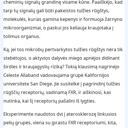
cheminių signalų grandinę visame kūne. Paaiškėjo, kad
tarp tų signalų gali būti pakeistos tulžies rūgštys,
molekulės, kurias gamina kepenys ir formuoja žarnyno
mikroorganizmai, o paskui jos keliauja kraujotaka į
tolimus organus.
Ką, jei tos mikrobų pertvarkytos tulžies rūgštys nėra tik
stebėtojos, o aktyvios dalyvės miego apnėjos didinant
širdies ir kraujagyslių riziką? Tokią klausimą nagrinėjo
Celeste Allaband vadovaujama grupė Kalifornijos
universitete San Diege. Jie susitelkė į pagrindinį tulžies
rūgščių receptorių, vadinamą FXR, ir aiškinosi, kas
nutinka, kai šį receptorių pašalini iš lygties.
Eksperimente naudotos dvi į aterosklerozę linkusios
pelių grupės, viena su įprastu FXR receptoriumi, kita,