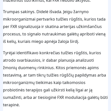
mažesnius sutrikimus, kai FXR nebuvo aktyvus.
Trumpas sakinys. Didelė išvada. Jeigu žarnyno
mikroorganizmai pertvarko tulžies rūgštis, kurios tada
per FXR signalizuoja ir skatina arterijas užkimšančius
procesus, to signalo nutraukimas galėtų apriboti vieną
iš kelių, kuriais miego apnėja žaloja širdį.
Tyrėjai identifikavo konkrečias tulžies rūgštis, kurios
atrodo svarbiausios, ir dabar planuoja analizuoti
žmonių duomenų rinkinius. Kitos priemonės apims
testavimą, ar tam tikrų tulžies rūgščių papildymas arba
mikroorganizmų tieikimas kaip taikomosios
probiotinės terapijos gali užkirsti kelią ligai ar ją
sumažinti, arba ar tiesioginė FXR moduliacija galėtų būti
terapinė.