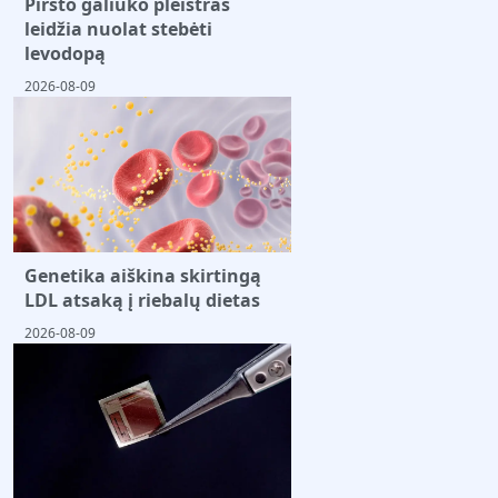
Piršto galiuko pleistras
leidžia nuolat stebėti
levodopą
2026-08-09
Genetika aiškina skirtingą
LDL atsaką į riebalų dietas
2026-08-09