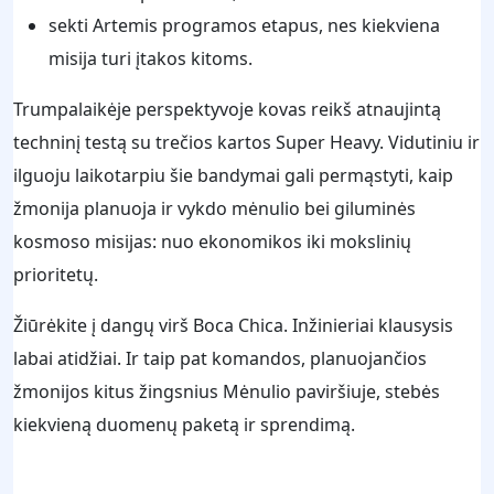
sekti Artemis programos etapus, nes kiekviena
misija turi įtakos kitoms.
Trumpalaikėje perspektyvoje kovas reikš atnaujintą
techninį testą su trečios kartos Super Heavy. Vidutiniu ir
ilguoju laikotarpiu šie bandymai gali permąstyti, kaip
žmonija planuoja ir vykdo mėnulio bei giluminės
kosmoso misijas: nuo ekonomikos iki mokslinių
prioritetų.
Žiūrėkite į dangų virš Boca Chica. Inžinieriai klausysis
labai atidžiai. Ir taip pat komandos, planuojančios
žmonijos kitus žingsnius Mėnulio paviršiuje, stebės
kiekvieną duomenų paketą ir sprendimą.