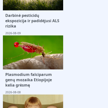
Darbinė pesticidų
ekspozicija ir padidėjusi ALS
rizika
2026-08-09
Plasmodium falciparum
genų mozaika Etiopijoje
kelia grėsmę
2026-08-08