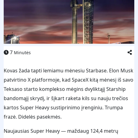
7
Minutės
Kovas žada tapti lemiamu mėnesiu Starbase. Elon Musk
patvirtino X platformoje, kad SpaceX kitą mėnesį iš savo
Teksaso starto komplekso mėgins dvyliktąjį Starship
bandomąjį skrydį, ir šįkart raketa kils su nauju trečios
kartos Super Heavy sustiprinimo įrenginiu. Trumpa
frazė. Didelės pasekmės.
Naujausias Super Heavy — maždaug 124,4 metrų