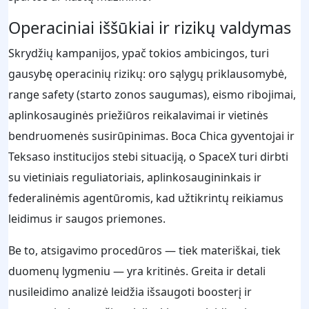
Operaciniai iššūkiai ir rizikų valdymas
Skrydžių kampanijos, ypač tokios ambicingos, turi
gausybę operacinių rizikų: oro sąlygų priklausomybė,
range safety (starto zonos saugumas), eismo ribojimai,
aplinkosauginės priežiūros reikalavimai ir vietinės
bendruomenės susirūpinimas. Boca Chica gyventojai ir
Teksaso institucijos stebi situaciją, o SpaceX turi dirbti
su vietiniais reguliatoriais, aplinkosaugininkais ir
federalinėmis agentūromis, kad užtikrintų reikiamus
leidimus ir saugos priemones.
Be to, atsigavimo procedūros — tiek materiškai, tiek
duomenų lygmeniu — yra kritinės. Greita ir detali
nusileidimo analizė leidžia išsaugoti boosterį ir