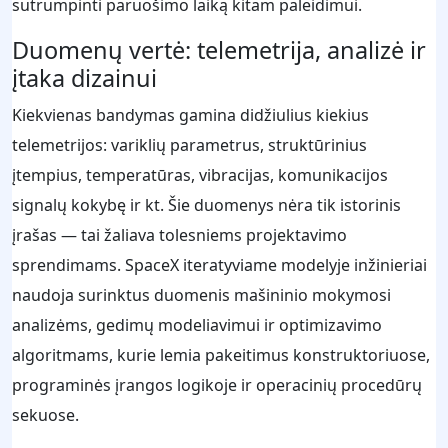
sutrumpinti paruošimo laiką kitam paleidimui.
Duomenų vertė: telemetrija, analizė ir
įtaka dizainui
Kiekvienas bandymas gamina didžiulius kiekius
telemetrijos: variklių parametrus, struktūrinius
įtempius, temperatūras, vibracijas, komunikacijos
signalų kokybę ir kt. Šie duomenys nėra tik istorinis
įrašas — tai žaliava tolesniems projektavimo
sprendimams. SpaceX iteratyviame modelyje inžinieriai
naudoja surinktus duomenis mašininio mokymosi
analizėms, gedimų modeliavimui ir optimizavimo
algoritmams, kurie lemia pakeitimus konstruktoriuose,
programinės įrangos logikoje ir operacinių procedūrų
sekuose.