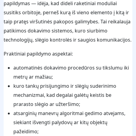
papildymas — idėja, kad dideli raketiniai moduliai
susitiks orbitoje, perneš kurą iš vieno elemento į kitą ir
taip pratęs viršutinės pakopos galimybes. Tai reikalauja
patikimos dokavimo sistemos, kuro siurbimo
technologijų, slėgio kontrolės ir saugios komunikacijos.
Praktiniai papildymo aspektai:
automatinės dokavimo procedūros su tikslumu iki
metrų ar mažiau;
kuro tankų prisijungimo ir slėgių suderinimo
mechanizmai, kad degalai galėtų keistis be
prarasto slėgio ar užteršimo;
atsarginių manevrų algoritmai gedimo atvejams,
siekiant išvengti palydovų ar kitų objektų
pažeidimo;