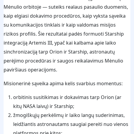
Mėnulio orbitoje — suteiks realaus pasaulio duomenis,
kaip elgiasi dokavimo procedūros, kaip vyksta sąveika
su komunikacijos tinklais ir kaip valdomas misijos
rizikos profilis. Šie rezultatai padės formuoti Starship
integraciją Artemis III, ypač kai kalbama apie laiko
sinchronizaciją tarp Orion ir Starship, astronautų
perėjimo procedūras ir saugos reikalavimus Mėnulio
paviršiaus operacijoms.
Misionerinė sąveika apima kelis svarbius momentus:
orbitinis susitikimas ir dokavimas tarp Orion (ar
kitų NASA laivų) ir Starship;
žmogiškųjų perkėlimų ir laiko langų suderinimas,
leidžiantis astronautams saugiai pereiti nuo vienos
platformos prie kitos;