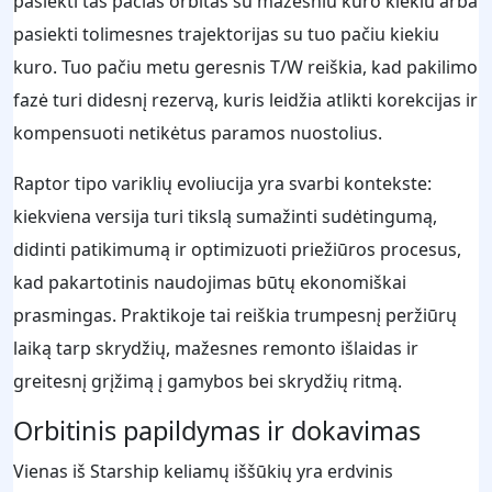
pasiekti tas pačias orbitas su mažesniu kuro kiekiu arba
pasiekti tolimesnes trajektorijas su tuo pačiu kiekiu
kuro. Tuo pačiu metu geresnis T/W reiškia, kad pakilimo
fazė turi didesnį rezervą, kuris leidžia atlikti korekcijas ir
kompensuoti netikėtus paramos nuostolius.
Raptor tipo variklių evoliucija yra svarbi kontekste:
kiekviena versija turi tikslą sumažinti sudėtingumą,
didinti patikimumą ir optimizuoti priežiūros procesus,
kad pakartotinis naudojimas būtų ekonomiškai
prasmingas. Praktikoje tai reiškia trumpesnį peržiūrų
laiką tarp skrydžių, mažesnes remonto išlaidas ir
greitesnį grįžimą į gamybos bei skrydžių ritmą.
Orbitinis papildymas ir dokavimas
Vienas iš Starship keliamų iššūkių yra erdvinis