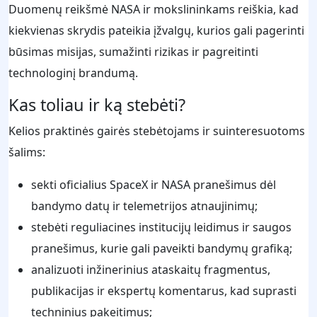
Duomenų reikšmė NASA ir mokslininkams reiškia, kad
kiekvienas skrydis pateikia įžvalgų, kurios gali pagerinti
būsimas misijas, sumažinti rizikas ir pagreitinti
technologinį brandumą.
Kas toliau ir ką stebėti?
Kelios praktinės gairės stebėtojams ir suinteresuotoms
šalims:
sekti oficialius SpaceX ir NASA pranešimus dėl
bandymo datų ir telemetrijos atnaujinimų;
stebėti reguliacines institucijų leidimus ir saugos
pranešimus, kurie gali paveikti bandymų grafiką;
analizuoti inžinerinius ataskaitų fragmentus,
publikacijas ir ekspertų komentarus, kad suprasti
techninius pakeitimus;