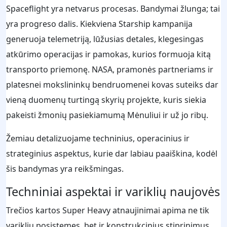
Spaceflight yra netvarus procesas. Bandymai žlunga; tai
yra progreso dalis. Kiekviena Starship kampanija
generuoja telemetriją, lūžusias detales, klegesingas
atkūrimo operacijas ir pamokas, kurios formuoja kitą
transporto priemonę. NASA, pramonės partneriams ir
platesnei mokslininkų bendruomenei kovas suteiks dar
vieną duomenų turtingą skyrių projekte, kuris siekia
pakeisti žmonių pasiekiamumą Mėnuliui ir už jo ribų.
Žemiau detalizuojame techninius, operacinius ir
strateginius aspektus, kurie dar labiau paaiškina, kodėl
šis bandymas yra reikšmingas.
Techniniai aspektai ir variklių naujovės
Trečios kartos Super Heavy atnaujinimai apima ne tik
variklių posistemes, bet ir konstrukcinius stiprinimus