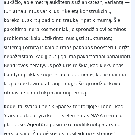
aukščio, apie metrą aukštesnis už ankstesnį variantą —
turi atnaujintus variklius ir keletą konstrukcinių
korekcijų, skirtų padidinti trauką ir patikimumą. Šie
pakeitimai nėra kosmetiniai. Jie sprendžia dvi esmines
problemas: kaip užtikrintai nusiųsti stuktūruotą
sistemą į orbitą ir kaip pirmos pakopos boosteriui grįžti
nepažeistam, kad jį būtų galima pakartotinai panaudoti.
Bendrovės iteratyvus požiūris reiškia, kad kiekvienas
bandymų ciklas sugeneruoja duomenis, kurie maitina
kitą projektavimo atnaujinimą, o šis gruodžio–kovo
ritmas atspindi tokį inžinerinį tempą.
Kodėl tai svarbu ne tik SpaceX teritorijoje? Todėl, kad
Starship dabar yra kertinis elementas NASA mėnulio
planuose. Agentūra pasirinko modifikuotą Starship
versiją kaip „Žmogiškosios nusileidimo sistemos“