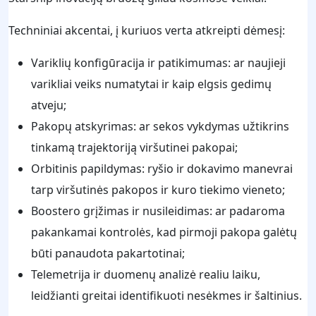
Techniniai akcentai, į kuriuos verta atkreipti dėmesį:
Variklių konfigūracija ir patikimumas: ar naujieji
varikliai veiks numatytai ir kaip elgsis gedimų
atveju;
Pakopų atskyrimas: ar sekos vykdymas užtikrins
tinkamą trajektoriją viršutinei pakopai;
Orbitinis papildymas: ryšio ir dokavimo manevrai
tarp viršutinės pakopos ir kuro tiekimo vieneto;
Boostero grįžimas ir nusileidimas: ar padaroma
pakankamai kontrolės, kad pirmoji pakopa galėtų
būti panaudota pakartotinai;
Telemetrija ir duomenų analizė realiu laiku,
leidžianti greitai identifikuoti nesėkmes ir šaltinius.