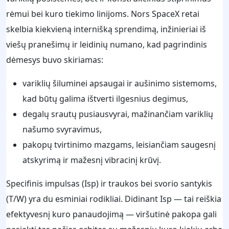
rėmui bei kuro tiekimo linijoms. Nors SpaceX retai
skelbia kiekvieną internišką sprendimą, inžinieriai iš
viešų pranešimų ir leidinių numano, kad pagrindinis
dėmesys buvo skiriamas:
variklių šiluminei apsaugai ir aušinimo sistemoms,
kad būtų galima ištverti ilgesnius degimus,
degalų srautų pusiausvyrai, mažinančiam variklių
našumo svyravimus,
pakopų tvirtinimo mazgams, leisiančiam saugesnį
atskyrimą ir mažesnį vibracinį krūvį.
Specifinis impulsas (Isp) ir traukos bei svorio santykis
(T/W) yra du esminiai rodikliai. Didinant Isp — tai reiškia
efektyvesnį kuro panaudojimą — viršutinė pakopa gali