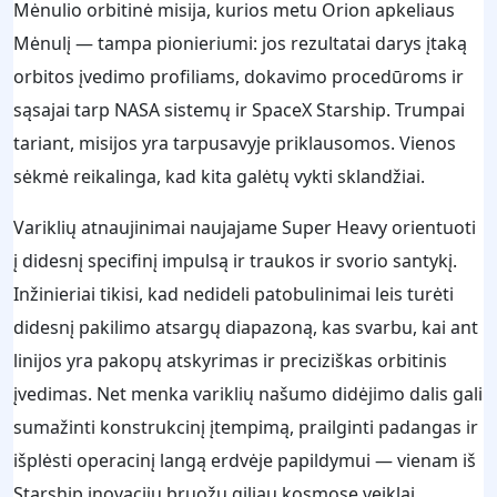
Mėnulio orbitinė misija, kurios metu Orion apkeliaus
Mėnulį — tampa pionieriumi: jos rezultatai darys įtaką
orbitos įvedimo profiliams, dokavimo procedūroms ir
sąsajai tarp NASA sistemų ir SpaceX Starship. Trumpai
tariant, misijos yra tarpusavyje priklausomos. Vienos
sėkmė reikalinga, kad kita galėtų vykti sklandžiai.
Variklių atnaujinimai naujajame Super Heavy orientuoti
į didesnį specifinį impulsą ir traukos ir svorio santykį.
Inžinieriai tikisi, kad nedideli patobulinimai leis turėti
didesnį pakilimo atsargų diapazoną, kas svarbu, kai ant
linijos yra pakopų atskyrimas ir preciziškas orbitinis
įvedimas. Net menka variklių našumo didėjimo dalis gali
sumažinti konstrukcinį įtempimą, prailginti padangas ir
išplėsti operacinį langą erdvėje papildymui — vienam iš
Starship inovacijų bruožų giliau kosmose veiklai.