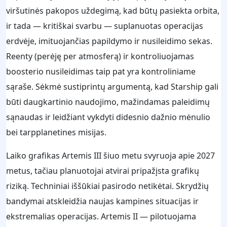
viršutinės pakopos uždegimą, kad būtų pasiekta orbita,
ir tada — kritiškai svarbu — suplanuotas operacijas
erdvėje, imituojančias papildymo ir nusileidimo sekas.
Reenty (perėję per atmosferą) ir kontroliuojamas
boosterio nusileidimas taip pat yra kontroliniame
sąraše. Sėkmė sustiprintų argumentą, kad Starship gali
būti daugkartinio naudojimo, mažindamas paleidimų
sąnaudas ir leidžiant vykdyti didesnio dažnio mėnulio
bei tarpplanetines misijas.
Laiko grafikas Artemis III šiuo metu svyruoja apie 2027
metus, tačiau planuotojai atvirai pripažįsta grafikų
riziką. Techniniai iššūkiai pasirodo netikėtai. Skrydžių
bandymai atskleidžia naujas kampines situacijas ir
ekstremalias operacijas. Artemis II — pilotuojama