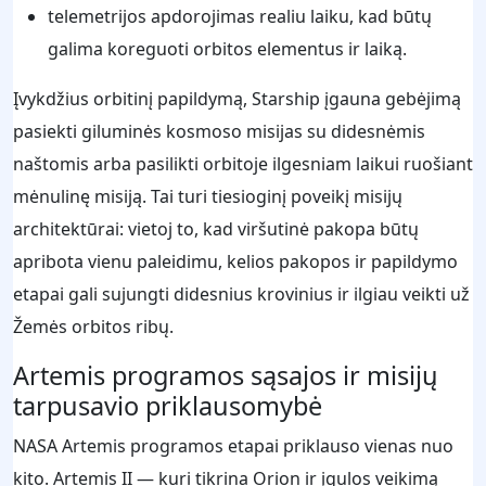
telemetrijos apdorojimas realiu laiku, kad būtų
galima koreguoti orbitos elementus ir laiką.
Įvykdžius orbitinį papildymą, Starship įgauna gebėjimą
pasiekti giluminės kosmoso misijas su didesnėmis
naštomis arba pasilikti orbitoje ilgesniam laikui ruošiant
mėnulinę misiją. Tai turi tiesioginį poveikį misijų
architektūrai: vietoj to, kad viršutinė pakopa būtų
apribota vienu paleidimu, kelios pakopos ir papildymo
etapai gali sujungti didesnius krovinius ir ilgiau veikti už
Žemės orbitos ribų.
Artemis programos sąsajos ir misijų
tarpusavio priklausomybė
NASA Artemis programos etapai priklauso vienas nuo
kito. Artemis II — kuri tikrina Orion ir įgulos veikimą