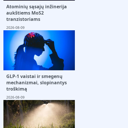
Atominių sąsajų inžinerija
aukštiems MoS2
tranzistoriams
2026-08-09
GLP-1 vaistai ir smegenų
mechanizmai, slopinantys
troškimą
2026-08-09