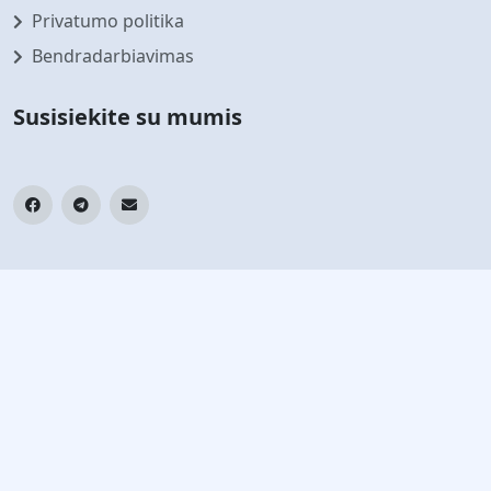
Privatumo politika
Bendradarbiavimas
Susisiekite su mumis
Prenumeruokite mūsų naujienlaiškį
Sekite naujausias naujienas ir pasiūlymus
Prenumeruoti