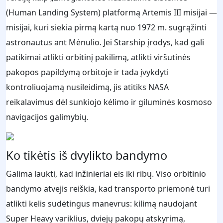
(Human Landing System) platformą Artemis III misijai —
misijai, kuri siekia pirmą kartą nuo 1972 m. sugrąžinti
astronautus ant Mėnulio. Jei Starship įrodys, kad gali
patikimai atlikti orbitinį pakilimą, atlikti viršutinės
pakopos papildymą orbitoje ir tada įvykdyti
kontroliuojamą nusileidimą, jis atitiks NASA
reikalavimus dėl sunkiojo kėlimo ir giluminės kosmoso
navigacijos galimybių.
Ko tikėtis iš dvylikto bandymo
Galima laukti, kad inžinieriai eis iki ribų. Viso orbitinio
bandymo atvejis reiškia, kad transporto priemonė turi
atlikti kelis sudėtingus manevrus: kilimą naudojant
Super Heavy variklius, dviejų pakopų atskyrimą,