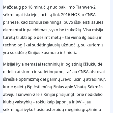
Maždaug po 18 minučių nuo pakilimo Tianwen-2
sėkmingai įskriejo į orbitą link 2016 HO3, o CNSA
pranešė, kad zondui sėkmingai buvo išskleisti saulės
elementai ir paleidimas įvyko be trukdžių. Visa misija
turėtų trukti apie dešimt metų – tai viena ilgiausių ir
technologiškai sudėtingiausių užduočių, su kuriomis
yra susidūrę Kinijos kosmoso inžinieriai.
Misijai kyla nemažai techninių ir logistinių iššūkių dėl
didelio atstumo ir sudėtingumo, tačiau CNSA atstovai
išreiškė optimizmą dėl galimų „revoliucinių atradimų“,
kurie galėtų išplėsti mūsų žinias apie Visatą. Sėkmės
atveju Tianwen-2 leis Kinijai prisijungti prie nedidelio
klubų valstybių – tokių kaip Japonija ir JAV – jau
sėkmingai įvykdžiusių asteroidų mėginių grąžinimo