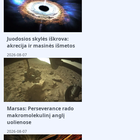
Juodosios skylės iškrova:
akrecija ir masinės išmetos
2026-08-07
Marsas: Perseverance rado
makromolekulinį anglį
uolienose
2026-08-07