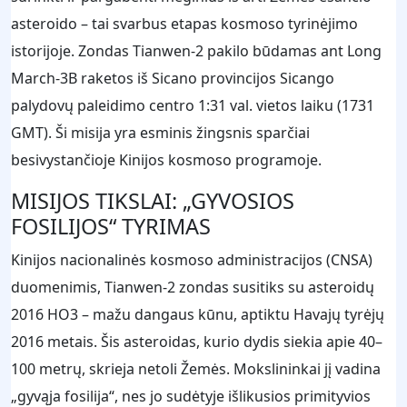
asteroido – tai svarbus etapas kosmoso tyrinėjimo
istorijoje. Zondas Tianwen-2 pakilo būdamas ant Long
March-3B raketos iš Sicano provincijos Sicango
palydovų paleidimo centro 1:31 val. vietos laiku (1731
GMT). Ši misija yra esminis žingsnis sparčiai
besivystančioje Kinijos kosmoso programoje.
MISIJOS TIKSLAI: „GYVOSIOS
FOSILIJOS“ TYRIMAS
Kinijos nacionalinės kosmoso administracijos (CNSA)
duomenimis, Tianwen-2 zondas susitiks su asteroidų
2016 HO3 – mažu dangaus kūnu, aptiktu Havajų tyrėjų
2016 metais. Šis asteroidas, kurio dydis siekia apie 40–
100 metrų, skrieja netoli Žemės. Mokslininkai jį vadina
„gyvąja fosilija“, nes jo sudėtyje išlikusios primityvios