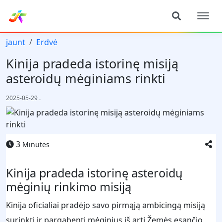
jaunt
Erdvė
Kinija pradeda istorinę misiją
asteroidų mėginiams rinkti
2025-05-29
.
3
Minutės
Kinija pradeda istorinę asteroidų
mėginių rinkimo misiją
Kinija oficialiai pradėjo savo pirmąją ambicingą misiją
surinkti ir pargabenti mėginius iš arti Žemės esančio