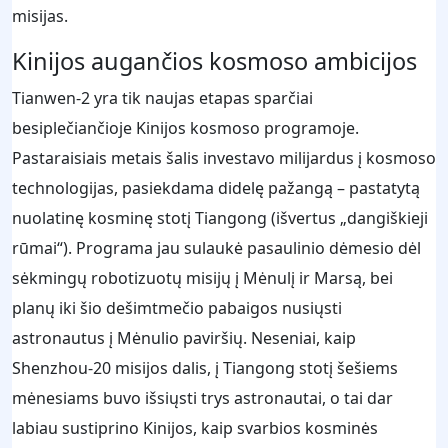
misijas.
Kinijos augančios kosmoso ambicijos
Tianwen-2 yra tik naujas etapas sparčiai
besiplečiančioje Kinijos kosmoso programoje.
Pastaraisiais metais šalis investavo milijardus į kosmoso
technologijas, pasiekdama didelę pažangą – pastatytą
nuolatinę kosminę stotį Tiangong (išvertus „dangiškieji
rūmai“). Programa jau sulaukė pasaulinio dėmesio dėl
sėkmingų robotizuotų misijų į Mėnulį ir Marsą, bei
planų iki šio dešimtmečio pabaigos nusiųsti
astronautus į Mėnulio paviršių. Neseniai, kaip
Shenzhou-20 misijos dalis, į Tiangong stotį šešiems
mėnesiams buvo išsiųsti trys astronautai, o tai dar
labiau sustiprino Kinijos, kaip svarbios kosminės