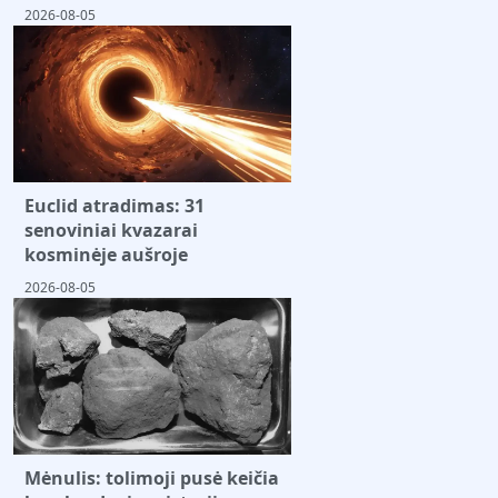
2026-08-05
Euclid atradimas: 31
senoviniai kvazarai
kosminėje aušroje
2026-08-05
Mėnulis: tolimoji pusė keičia